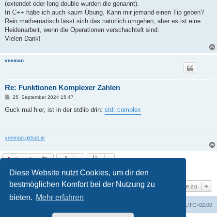
(extendet oder long double wurden die genannt).
In C++ habe ich auch kaum Übung. Kann mir jemand einen Tip geben?
Rein mathematisch lässt sich das natürlich umgehen, aber es ist eine
Heidenarbeit, wenn die Operationen verschachtelt sind.
Vielen Dank!
veeman
Re: Funktionen Komplexer Zahlen
B
25. September 2024 15:47
e
i
Guck mal hier, ist in der stdlib drin:
std::complex
t
r
a
g
veeman.github.io
Antworten
2 Beiträge • Seite
1
von
1
Diese Website nutzt Cookies, um dir den
bestmöglichen Komfort bei der Nutzung zu
Gehe zu
bieten.
Mehr erfahren
Foren-Übersicht
Alle Zeiten sind
UTC+02:00