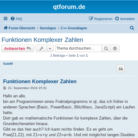
qtforum.de
FAQ
Registrieren
Anmelden
S
Foren-Übersicht
Sonstiges
C++ Grundlagen
u
Funktionen Komplexer Zahlen
c
Suche
Erweiterte
Antworten
h
2 Beiträge • Seite
1
von
1
e
GabiM
Funktionen Komplexer Zahlen
B
21. September 2024 15:31
e
i
Hallo an alle,
t
bin am Programmieren eines Fraktalprogramms in qt, das ich früher in
r
a
anderen Sprachen (Basic, PowerBasic, BlitzMaxx, JavaScript) am Laufen
g
hatte.
Dort gab es mathematische Funktionen für komplexe Zahlen, über die
Grundrechenarten hinaus.
Gibt es das hier auch? Ich kann nichts finden. Es es geht um
Pow(Z1,Z2), mit Z1=x+iy und Z2=a+ib. Und mit möglichst langen Doubles