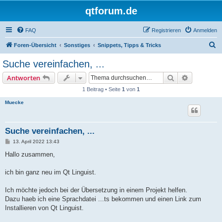
qtforum.de
FAQ
Registrieren
Anmelden
S
Foren-Übersicht
Sonstiges
Snippets, Tipps & Tricks
u
Suche vereinfachen, ...
c
Suche
Erweiterte
Antworten
h
1 Beitrag • Seite
1
von
1
e
Muecke
Suche vereinfachen, ...
B
13. April 2022 13:43
e
i
Hallo zusammen,
t
r
a
ich bin ganz neu im Qt Linguist.
g
Ich möchte jedoch bei der Übersetzung in einem Projekt helfen.
Dazu haeb ich eine Sprachdatei ...ts bekommen und einen Link zum
Installieren von Qt Linguist.