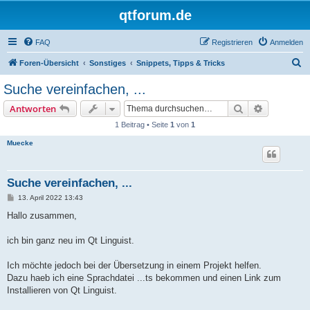
qtforum.de
FAQ
Registrieren
Anmelden
S
Foren-Übersicht
Sonstiges
Snippets, Tipps & Tricks
u
Suche vereinfachen, ...
c
Suche
Erweiterte
Antworten
h
1 Beitrag • Seite
1
von
1
e
Muecke
Suche vereinfachen, ...
B
13. April 2022 13:43
e
i
Hallo zusammen,
t
r
a
ich bin ganz neu im Qt Linguist.
g
Ich möchte jedoch bei der Übersetzung in einem Projekt helfen.
Dazu haeb ich eine Sprachdatei ...ts bekommen und einen Link zum
Installieren von Qt Linguist.