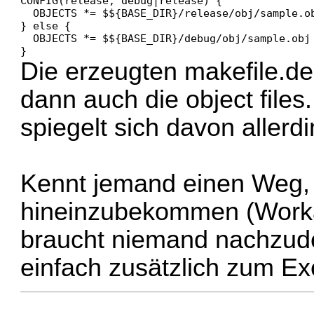
CONFIG(release, debug|release) {

  OBJECTS *= $${BASE_DIR}/release/obj/sample.ob
} else {

  OBJECTS *= $${BASE_DIR}/debug/obj/sample.obj

}
Die erzeugten makefile.de
dann auch die object files.
spiegelt sich davon allerdi
Kennt jemand einen Weg, d
hineinzubekommen (Worka
braucht niemand nachzud
einfach zusätzlich zum Ex