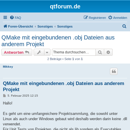
qtforum.de
FAQ
Registrieren
Anmelden
S
Foren-Übersicht
Sonstiges
Sonstiges
u
QMake mit eingebundenen .obj Dateien aus
c
anderem Projekt
h
Suche
Erweiterte
Antworten
e
2 Beiträge • Seite
1
von
1
Mikkey
QMake mit eingebundenen .obj Dateien aus anderem
Projekt
B
5. Februar 2025 12:15
e
i
Hallo!
t
r
a
Es geht um eine umfangreichere Projektsammlung, die sowohl unter
g
Linux als auch under Windows gebaut wird deshalb werden darin keine .dll
verwendet.
Für Unit Tests von Projekten, die nicht als lib sondern als Executables