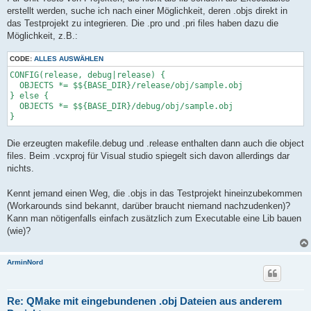
erstellt werden, suche ich nach einer Möglichkeit, deren .objs direkt in
das Testprojekt zu integrieren. Die .pro und .pri files haben dazu die
Möglichkeit, z.B.:
CODE:
ALLES AUSWÄHLEN
CONFIG(release, debug|release) {

  OBJECTS *= $${BASE_DIR}/release/obj/sample.obj

} else {

  OBJECTS *= $${BASE_DIR}/debug/obj/sample.obj

}
Die erzeugten makefile.debug und .release enthalten dann auch die object
files. Beim .vcxproj für Visual studio spiegelt sich davon allerdings dar
nichts.
Kennt jemand einen Weg, die .objs in das Testprojekt hineinzubekommen
(Workarounds sind bekannt, darüber braucht niemand nachzudenken)?
Kann man nötigenfalls einfach zusätzlich zum Executable eine Lib bauen
(wie)?
ArminNord
Re: QMake mit eingebundenen .obj Dateien aus anderem