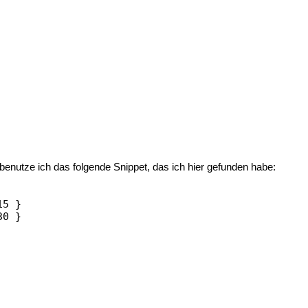
enutze ich das folgende Snippet, das ich
hier
gefunden habe:
5 }

0 }
