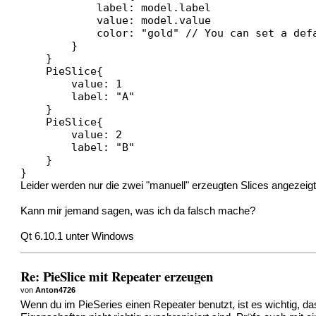
            label: model.label

            value: model.value

            color: "gold" // You can set a defa
        }

    }

    PieSlice{

        value: 1

        label: "A"

    }

    PieSlice{

        value: 2

        label: "B"

    }

}
Leider werden nur die zwei "manuell" erzeugten Slices angezeigt
Kann mir jemand sagen, was ich da falsch mache?
Qt 6.10.1 unter Windows
Re: PieSlice mit Repeater erzeugen
von
Anton4726
Wenn du im PieSeries einen Repeater benutzt, ist es wichtig, da