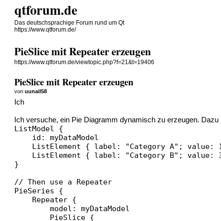
qtforum.de
Das deutschsprachige Forum rund um Qt
https://www.qtforum.de/
PieSlice mit Repeater erzeugen
https://www.qtforum.de/viewtopic.php?f=21&t=19406
PieSlice mit Repeater erzeugen
von
uunail58
Ich
Ich versuche, ein Pie Diagramm dynamisch zu erzeugen. Dazu b
ListModel {

    id: myDataModel

    ListElement { label: "Category A"; value: 1
    ListElement { label: "Category B"; value: 3
}

// Then use a Repeater

PieSeries {

    Repeater {

        model: myDataModel

        PieSlice {
