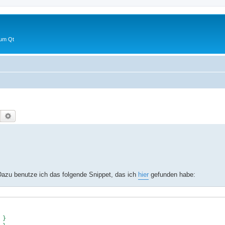
 um Qt
Suche
Erweiterte Suche
azu benutze ich das folgende Snippet, das ich
hier
gefunden habe:
}
