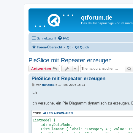
qtforum.de
Das deutschsprachige Forum rund
Schnellzugriff
FAQ
Foren-Übersicht
Qt
Qt Quick
PieSlice mit Repeater erzeugen
Antworten
PieSlice mit Repeater erzeugen
B
von
uunail58
»
17. Mai 2026 15:24
e
i
Ich
t
r
a
Ich versuche, ein Pie Diagramm dynamisch zu erzeugen. D
g
CODE:
ALLES AUSWÄHLEN
ListModel {

    id: myDataModel

    ListElement { label: "Category A"; value: 15 