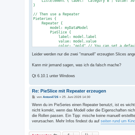
    ListElement { label: "Category B"; value: 30 
}

// Then use a Repeater

PieSeries {

    Repeater {

        model: myDataModel

        PieSlice {

            label: model.label

            value: model.value

            color: "gold" // You can set a defau
        }

Leider werden nur die zwei "manuell" erzeugten Slices ange
    }

    PieSlice{

        value: 1

Kann mir jemand sagen, was ich da falsch mache?
        label: "A"

    }

Qt 6.10.1 unter Windows
    PieSlice{

        value: 2

        label: "B"

Re: PieSlice mit Repeater erzeugen
    }

}
B
von
Anton4726
»
25. Juni 2026 14:30
e
i
Wenn du im PieSeries einen Repeater benutzt, ist es wicht
t
nicht korrekt, wenn das Modell oder die Eigenschaften nicht
r
a
die Rollen passen. Ein Tipp: mische keine manuell erstell
g
verursachen. Mehr Infos findest du auf
seiten rund um Kin