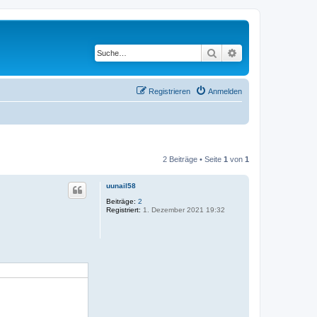
Suche
Erweiterte Suche
Registrieren
Anmelden
2 Beiträge • Seite
1
von
1
uunail58
Beiträge:
2
Registriert:
1. Dezember 2021 19:32