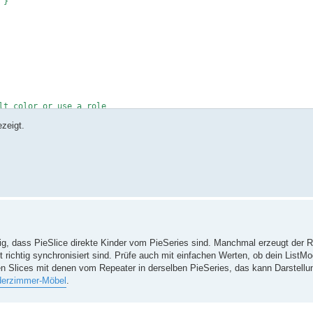
}

lt color or use a role

zeigt.
ig, dass PieSlice direkte Kinder vom PieSeries sind. Manchmal erzeugt der R
 richtig synchronisiert sind. Prüfe auch mit einfachen Werten, ob dein ListMod
ten Slices mit denen vom Repeater in derselben PieSeries, das kann Darstell
derzimmer-Möbel
.