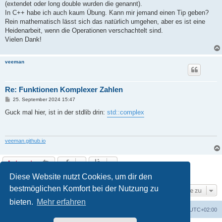
(extendet oder long double wurden die genannt).
In C++ habe ich auch kaum Übung. Kann mir jemand einen Tip geben?
Rein mathematisch lässt sich das natürlich umgehen, aber es ist eine
Heidenarbeit, wenn die Operationen verschachtelt sind.
Vielen Dank!
veeman
Re: Funktionen Komplexer Zahlen
B
25. September 2024 15:47
e
i
Guck mal hier, ist in der stdlib drin:
std::complex
t
r
a
g
veeman.github.io
Antworten
2 Beiträge • Seite
1
von
1
Diese Website nutzt Cookies, um dir den
bestmöglichen Komfort bei der Nutzung zu
Gehe zu
bieten.
Mehr erfahren
Foren-Übersicht
Alle Zeiten sind
UTC+02:00