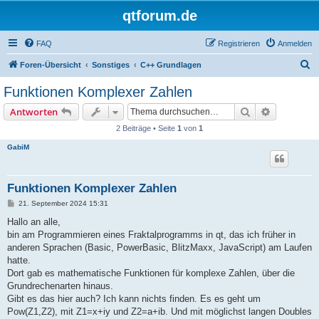
qtforum.de
FAQ
Registrieren
Anmelden
S
Foren-Übersicht
Sonstiges
C++ Grundlagen
u
Funktionen Komplexer Zahlen
c
Suche
Erweiterte
Antworten
h
2 Beiträge • Seite
1
von
1
e
GabiM
Funktionen Komplexer Zahlen
B
21. September 2024 15:31
e
i
Hallo an alle,
t
bin am Programmieren eines Fraktalprogramms in qt, das ich früher in
r
a
anderen Sprachen (Basic, PowerBasic, BlitzMaxx, JavaScript) am Laufen
g
hatte.
Dort gab es mathematische Funktionen für komplexe Zahlen, über die
Grundrechenarten hinaus.
Gibt es das hier auch? Ich kann nichts finden. Es es geht um
Pow(Z1,Z2), mit Z1=x+iy und Z2=a+ib. Und mit möglichst langen Doubles