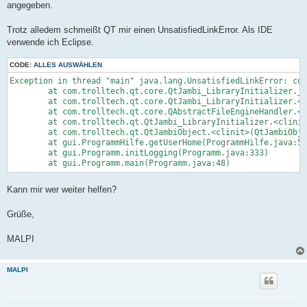
angegeben.
Trotz alledem schmeißt QT mir einen UnsatisfiedLinkError. Als IDE
verwende ich Eclipse.
CODE:
ALLES AUSWÄHLEN
Exception in thread "main" java.lang.UnsatisfiedLinkError: com
	at com.trolltech.qt.core.QtJambi_LibraryInitializer.__qt_initLibrary(Native Method)

	at com.trolltech.qt.core.QtJambi_LibraryInitializer.<clinit>(QtJambi_LibraryInitializer.java:10)

	at com.trolltech.qt.core.QAbstractFileEngineHandler.<clinit>(QAbstractFileEngineHandler.java:10)

	at com.trolltech.qt.QtJambi_LibraryInitializer.<clinit>(QtJambi_LibraryInitializer.java:29)

	at com.trolltech.qt.QtJambiObject.<clinit>(QtJambiObject.java:29)

	at gui.ProgrammHilfe.getUserHome(ProgrammHilfe.java:51)

	at gui.Programm.initLogging(Programm.java:333)

Kann mir wer weiter helfen?
Grüße,
MALPI
MALPI