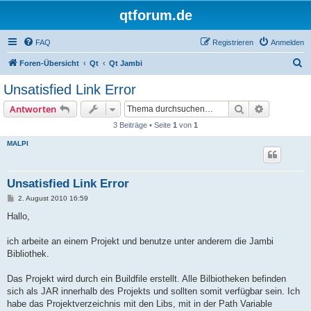
qtforum.de
FAQ
Registrieren
Anmelden
S
Foren-Übersicht
Qt
Qt Jambi
u
Unsatisfied Link Error
c
Suche
Erweiterte
Antworten
h
3 Beiträge • Seite
1
von
1
e
MALPI
Unsatisfied Link Error
B
2. August 2010 16:59
e
i
Hallo,
t
r
a
ich arbeite an einem Projekt und benutze unter anderem die Jambi
g
Bibliothek.
Das Projekt wird durch ein Buildfile erstellt. Alle Bilbiotheken befinden
sich als JAR innerhalb des Projekts und sollten somit verfügbar sein. Ich
habe das Projektverzeichnis mit den Libs, mit in der Path Variable