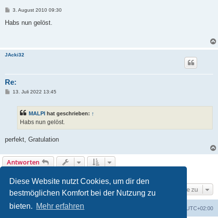
B
3. August 2010 09:30
e
i
Habs nun gelöst.
t
r
a
g
JAcki32
Re:
B
13. Juli 2022 13:45
e
i
t
MALPI
hat geschrieben:
↑
r
a
Habs nun gelöst.
g
perfekt, Gratulation
Antworten
3 Beiträge • Seite
1
von
1
Diese Website nutzt Cookies, um dir den
Gehe zu
bestmöglichen Komfort bei der Nutzung zu
bieten.
Mehr erfahren
Foren-Übersicht
Alle Zeiten sind
UTC+02:00