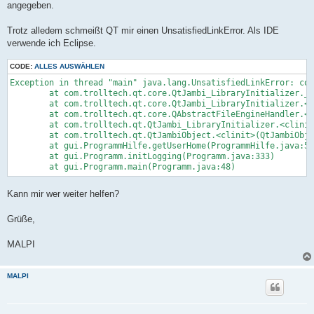
angegeben.
Trotz alledem schmeißt QT mir einen UnsatisfiedLinkError. Als IDE
verwende ich Eclipse.
CODE:
ALLES AUSWÄHLEN
Exception in thread "main" java.lang.UnsatisfiedLinkError: com
	at com.trolltech.qt.core.QtJambi_LibraryInitializer.__qt_initLibrary(Native Method)

	at com.trolltech.qt.core.QtJambi_LibraryInitializer.<clinit>(QtJambi_LibraryInitializer.java:10)

	at com.trolltech.qt.core.QAbstractFileEngineHandler.<clinit>(QAbstractFileEngineHandler.java:10)

	at com.trolltech.qt.QtJambi_LibraryInitializer.<clinit>(QtJambi_LibraryInitializer.java:29)

	at com.trolltech.qt.QtJambiObject.<clinit>(QtJambiObject.java:29)

	at gui.ProgrammHilfe.getUserHome(ProgrammHilfe.java:51)

	at gui.Programm.initLogging(Programm.java:333)

Kann mir wer weiter helfen?
Grüße,
MALPI
MALPI