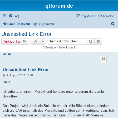
qtforum.de
FAQ
Registrieren
Anmelden
S
Foren-Übersicht
Qt
Qt Jambi
u
Unsatisfied Link Error
c
Suche
Erweiterte
Antworten
h
3 Beiträge • Seite
1
von
1
e
MALPI
Unsatisfied Link Error
B
2. August 2010 16:59
e
i
Hallo,
t
r
a
ich arbeite an einem Projekt und benutze unter anderem die Jambi
g
Bibliothek.
Das Projekt wird durch ein Buildfile erstellt. Alle Bilbiotheken befinden
sich als JAR innerhalb des Projekts und sollten somit verfügbar sein. Ich
habe das Projektverzeichnis mit den Libs, mit in der Path Variable