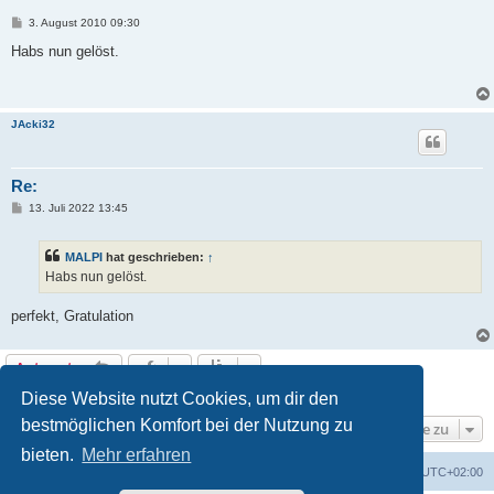
B
3. August 2010 09:30
e
i
Habs nun gelöst.
t
r
a
g
JAcki32
Re:
B
13. Juli 2022 13:45
e
i
t
MALPI
hat geschrieben:
↑
r
a
Habs nun gelöst.
g
perfekt, Gratulation
Antworten
3 Beiträge • Seite
1
von
1
Diese Website nutzt Cookies, um dir den
bestmöglichen Komfort bei der Nutzung zu
Gehe zu
bieten.
Mehr erfahren
Foren-Übersicht
Alle Zeiten sind
UTC+02:00