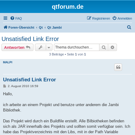
qtforum.de
FAQ
Registrieren
Anmelden
S
Foren-Übersicht
Qt
Qt Jambi
u
Unsatisfied Link Error
c
Suche
Erweiterte
Antworten
h
3 Beiträge • Seite
1
von
1
e
MALPI
Unsatisfied Link Error
B
2. August 2010 16:59
e
i
Hallo,
t
r
a
ich arbeite an einem Projekt und benutze unter anderem die Jambi
g
Bibliothek.
Das Projekt wird durch ein Buildfile erstellt. Alle Bilbiotheken befinden
sich als JAR innerhalb des Projekts und sollten somit verfügbar sein. Ich
habe das Projektverzeichnis mit den Libs, mit in der Path Variable