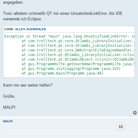
angegeben.
Trotz alledem schmeißt QT mir einen UnsatisfiedLinkError. Als IDE
verwende ich Eclipse.
CODE:
ALLES AUSWÄHLEN
Exception in thread "main" java.lang.UnsatisfiedLinkError: com
	at com.trolltech.qt.core.QtJambi_LibraryInitializer.__qt_initLibrary(Native Method)

	at com.trolltech.qt.core.QtJambi_LibraryInitializer.<clinit>(QtJambi_LibraryInitializer.java:10)

	at com.trolltech.qt.core.QAbstractFileEngineHandler.<clinit>(QAbstractFileEngineHandler.java:10)

	at com.trolltech.qt.QtJambi_LibraryInitializer.<clinit>(QtJambi_LibraryInitializer.java:29)

	at com.trolltech.qt.QtJambiObject.<clinit>(QtJambiObject.java:29)

	at gui.ProgrammHilfe.getUserHome(ProgrammHilfe.java:51)

	at gui.Programm.initLogging(Programm.java:333)

Kann mir wer weiter helfen?
Grüße,
MALPI
MALPI