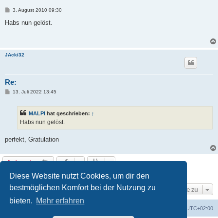
B
3. August 2010 09:30
e
i
Habs nun gelöst.
t
r
a
g
JAcki32
Re:
B
13. Juli 2022 13:45
e
i
t
MALPI
hat geschrieben:
↑
r
a
Habs nun gelöst.
g
perfekt, Gratulation
Antworten
3 Beiträge • Seite
1
von
1
Diese Website nutzt Cookies, um dir den
bestmöglichen Komfort bei der Nutzung zu
Gehe zu
bieten.
Mehr erfahren
Foren-Übersicht
Alle Zeiten sind
UTC+02:00