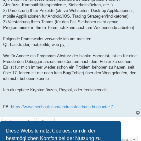
Abstürze, Kompatibilitätsprobleme, Sicherheitslücken, etc..)
2) Umsetzung Ihrer Projekte (aktive Webseiten, Desktop Applikationen ,
mobile Applikationen für Android/IOS, Trading Strategien/Indikatoren)
3) Verstärkung Ihres Teams (für den Fall Sie haben nicht genug
Programmierer in Ihrem Team, ich kann auch am Wochenende arbeiten)
Folgende Frameworks verwende ich am meisten:
Qt, backtrader, matplotlib, web.py, ...
Wo für Andere ein Programm-Absturz der blanke Horror ist, ist es für eine
Freude den Debugger anzuschmeißen um nach dem Fehler zu suchen.
Es ist für mich immer wieder schön ein Problem behoben zu haben, seit
über 17 Jahren ist mir noch kein Bug(Fehler) über den Weg gelaufen, den
ich nicht beheben konnte.
Ich akzeptiere Kryptomünzen, Paypal, oder freelancer.de
FB:
https://www.facebook.com/andreasfriedman.bughunter.7
Antworten
1 Beitrag • Seite
1
von
1
Diese Website nutzt Cookies, um dir den
bestmöglichen Komfort bei der Nutzung zu
Gehe zu