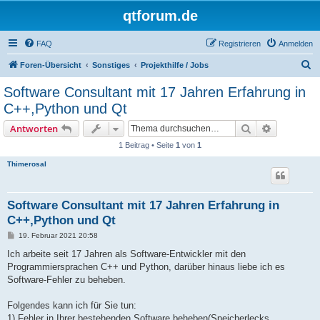
qtforum.de
FAQ
Registrieren
Anmelden
S
Foren-Übersicht
Sonstiges
Projekthilfe / Jobs
u
Software Consultant mit 17 Jahren Erfahrung in
c
C++,Python und Qt
h
Suche
Erweiterte
Antworten
e
1 Beitrag • Seite
1
von
1
Thimerosal
Software Consultant mit 17 Jahren Erfahrung in
C++,Python und Qt
B
19. Februar 2021 20:58
e
i
Ich arbeite seit 17 Jahren als Software-Entwickler mit den
t
Programmiersprachen C++ und Python, darüber hinaus liebe ich es
r
a
Software-Fehler zu beheben.
g
Folgendes kann ich für Sie tun:
1) Fehler in Ihrer bestehenden Software beheben(Speicherlecks,