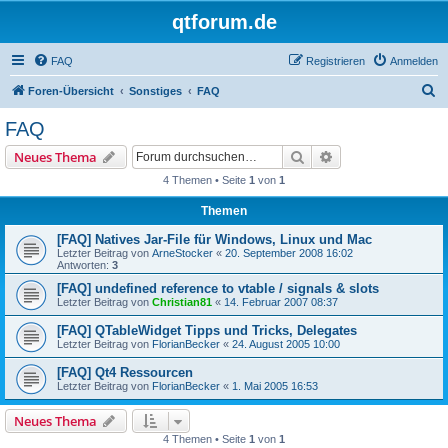
qtforum.de
FAQ
Registrieren
Anmelden
S
Foren-Übersicht
Sonstiges
FAQ
u
FAQ
c
Suche
Erweiterte Suche
Neues Thema
h
4 Themen • Seite
1
von
1
e
Themen
[FAQ] Natives Jar-File für Windows, Linux und Mac
Letzter Beitrag von
ArneStocker
«
20. September 2008 16:02
Antworten:
3
[FAQ] undefined reference to vtable / signals & slots
Letzter Beitrag von
Christian81
«
14. Februar 2007 08:37
[FAQ] QTableWidget Tipps und Tricks, Delegates
Letzter Beitrag von
FlorianBecker
«
24. August 2005 10:00
[FAQ] Qt4 Ressourcen
Letzter Beitrag von
FlorianBecker
«
1. Mai 2005 16:53
Neues Thema
4 Themen • Seite
1
von
1