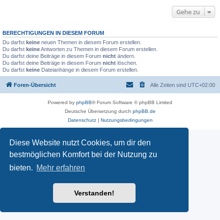
Gehe zu
BERECHTIGUNGEN IN DIESEM FORUM
Du darfst
keine
neuen Themen in diesem Forum erstellen.
Du darfst
keine
Antworten zu Themen in diesem Forum erstellen.
Du darfst deine Beiträge in diesem Forum
nicht
ändern.
Du darfst deine Beiträge in diesem Forum
nicht
löschen.
Du darfst
keine
Dateianhänge in diesem Forum erstellen.
Foren-Übersicht
Alle Zeiten sind
UTC+02:00
Powered by
phpBB
® Forum Software © phpBB Limited
Deutsche Übersetzung durch
phpBB.de
Datenschutz
|
Nutzungsbedingungen
Diese Website nutzt Cookies, um dir den
bestmöglichen Komfort bei der Nutzung zu
bieten.
Mehr erfahren
Verstanden!