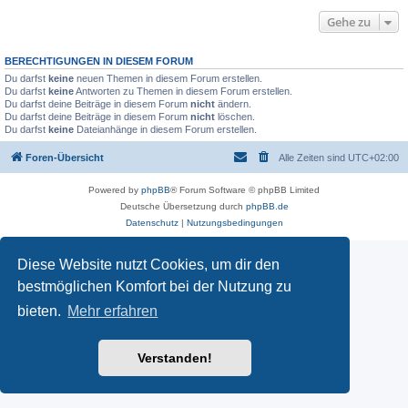
Gehe zu
BERECHTIGUNGEN IN DIESEM FORUM
Du darfst
keine
neuen Themen in diesem Forum erstellen.
Du darfst
keine
Antworten zu Themen in diesem Forum erstellen.
Du darfst deine Beiträge in diesem Forum
nicht
ändern.
Du darfst deine Beiträge in diesem Forum
nicht
löschen.
Du darfst
keine
Dateianhänge in diesem Forum erstellen.
Foren-Übersicht
Alle Zeiten sind
UTC+02:00
Powered by
phpBB
® Forum Software © phpBB Limited
Deutsche Übersetzung durch
phpBB.de
Datenschutz
|
Nutzungsbedingungen
Diese Website nutzt Cookies, um dir den
bestmöglichen Komfort bei der Nutzung zu
bieten.
Mehr erfahren
Verstanden!