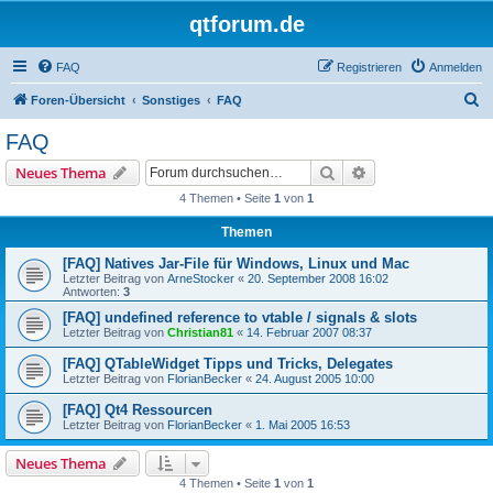
qtforum.de
FAQ
Registrieren
Anmelden
S
Foren-Übersicht
Sonstiges
FAQ
u
FAQ
c
Suche
Erweiterte Suche
Neues Thema
h
4 Themen • Seite
1
von
1
e
Themen
[FAQ] Natives Jar-File für Windows, Linux und Mac
Letzter Beitrag von
ArneStocker
«
20. September 2008 16:02
Antworten:
3
[FAQ] undefined reference to vtable / signals & slots
Letzter Beitrag von
Christian81
«
14. Februar 2007 08:37
[FAQ] QTableWidget Tipps und Tricks, Delegates
Letzter Beitrag von
FlorianBecker
«
24. August 2005 10:00
[FAQ] Qt4 Ressourcen
Letzter Beitrag von
FlorianBecker
«
1. Mai 2005 16:53
Neues Thema
4 Themen • Seite
1
von
1