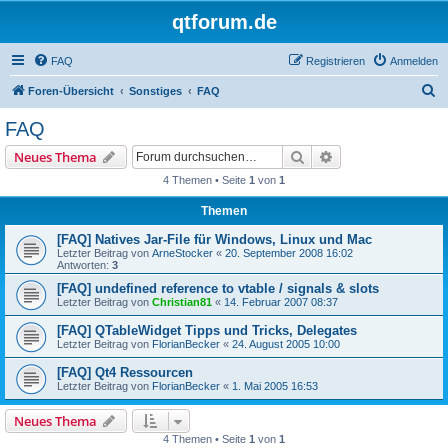
qtforum.de
FAQ
Registrieren
Anmelden
S
Foren-Übersicht
Sonstiges
FAQ
u
FAQ
c
Suche
Erweiterte Suche
Neues Thema
h
4 Themen • Seite
1
von
1
e
Themen
[FAQ] Natives Jar-File für Windows, Linux und Mac
Letzter Beitrag von
ArneStocker
«
20. September 2008 16:02
Antworten:
3
[FAQ] undefined reference to vtable / signals & slots
Letzter Beitrag von
Christian81
«
14. Februar 2007 08:37
[FAQ] QTableWidget Tipps und Tricks, Delegates
Letzter Beitrag von
FlorianBecker
«
24. August 2005 10:00
[FAQ] Qt4 Ressourcen
Letzter Beitrag von
FlorianBecker
«
1. Mai 2005 16:53
Neues Thema
4 Themen • Seite
1
von
1