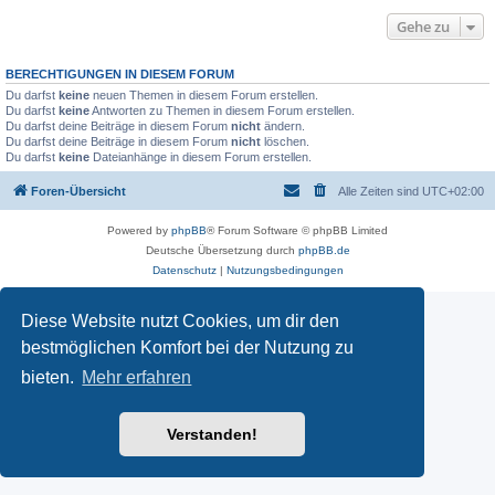
Gehe zu
BERECHTIGUNGEN IN DIESEM FORUM
Du darfst
keine
neuen Themen in diesem Forum erstellen.
Du darfst
keine
Antworten zu Themen in diesem Forum erstellen.
Du darfst deine Beiträge in diesem Forum
nicht
ändern.
Du darfst deine Beiträge in diesem Forum
nicht
löschen.
Du darfst
keine
Dateianhänge in diesem Forum erstellen.
Foren-Übersicht
Alle Zeiten sind
UTC+02:00
Powered by
phpBB
® Forum Software © phpBB Limited
Deutsche Übersetzung durch
phpBB.de
Datenschutz
|
Nutzungsbedingungen
Diese Website nutzt Cookies, um dir den
bestmöglichen Komfort bei der Nutzung zu
bieten.
Mehr erfahren
Verstanden!