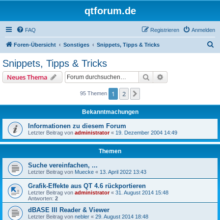
qtforum.de
FAQ
Registrieren
Anmelden
S
Foren-Übersicht
Sonstiges
Snippets, Tipps & Tricks
u
Snippets, Tipps & Tricks
c
Suche
Erweiterte Suche
Neues Thema
h
e
1
2
Nächste
95 Themen
Bekanntmachungen
Informationen zu diesem Forum
Letzter Beitrag von
administrator
«
19. Dezember 2004 14:49
Themen
Suche vereinfachen, ...
Letzter Beitrag von
Muecke
«
13. April 2022 13:43
Grafik-Effekte aus QT 4.6 rückportieren
Letzter Beitrag von
administrator
«
31. August 2014 15:48
Antworten:
2
dBASE III Reader & Viewer
Letzter Beitrag von
nebler
«
29. August 2014 18:48