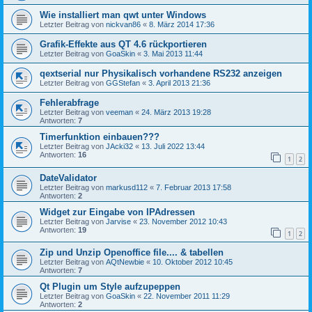
Wie installiert man qwt unter Windows
Letzter Beitrag von
nickvan86
«
8. März 2014 17:36
Grafik-Effekte aus QT 4.6 rückportieren
Letzter Beitrag von
GoaSkin
«
3. Mai 2013 11:44
qextserial nur Physikalisch vorhandene RS232 anzeigen
Letzter Beitrag von
GGStefan
«
3. April 2013 21:36
Fehlerabfrage
Letzter Beitrag von
veeman
«
24. März 2013 19:28
Antworten:
7
Timerfunktion einbauen???
Letzter Beitrag von
JAcki32
«
13. Juli 2022 13:44
Antworten:
16
1
2
DateValidator
Letzter Beitrag von
markusd112
«
7. Februar 2013 17:58
Antworten:
2
Widget zur Eingabe von IPAdressen
Letzter Beitrag von
Jarvise
«
23. November 2012 10:43
Antworten:
19
1
2
Zip und Unzip Openoffice file.... & tabellen
Letzter Beitrag von
AQtNewbie
«
10. Oktober 2012 10:45
Antworten:
7
Qt Plugin um Style aufzupeppen
Letzter Beitrag von
GoaSkin
«
22. November 2011 11:29
Antworten:
2