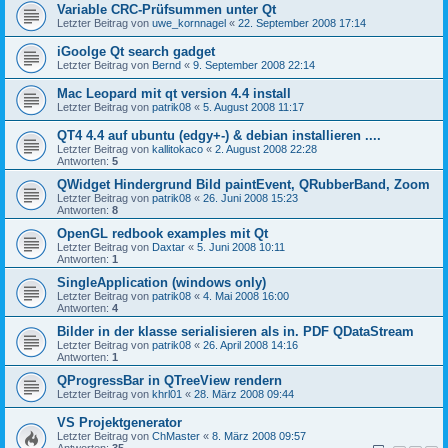
Variable CRC-Prüfsummen unter Qt
Letzter Beitrag von
uwe_kornnagel
«
22. September 2008 17:14
iGoolge Qt search gadget
Letzter Beitrag von
Bernd
«
9. September 2008 22:14
Mac Leopard mit qt version 4.4 install
Letzter Beitrag von
patrik08
«
5. August 2008 11:17
QT4 4.4 auf ubuntu (edgy+-) & debian installieren ....
Letzter Beitrag von
kallitokaco
«
2. August 2008 22:28
Antworten:
5
QWidget Hindergrund Bild paintEvent, QRubberBand, Zoom
Letzter Beitrag von
patrik08
«
26. Juni 2008 15:23
Antworten:
8
OpenGL redbook examples mit Qt
Letzter Beitrag von
Daxtar
«
5. Juni 2008 10:11
Antworten:
1
SingleApplication (windows only)
Letzter Beitrag von
patrik08
«
4. Mai 2008 16:00
Antworten:
4
Bilder in der klasse serialisieren als in. PDF QDataStream
Letzter Beitrag von
patrik08
«
26. April 2008 14:16
Antworten:
1
QProgressBar in QTreeView rendern
Letzter Beitrag von
khrl01
«
28. März 2008 09:44
VS Projektgenerator
Letzter Beitrag von
ChMaster
«
8. März 2008 09:57
Antworten:
35