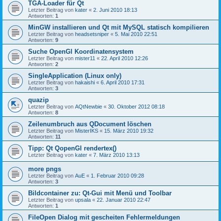
TGA-Loader für Qt
Letzter Beitrag von
kater
«
2. Juni 2010 18:13
Antworten:
1
MinGW installieren und Qt mit MySQL statisch kompilieren
Letzter Beitrag von
headsetsniper
«
5. Mai 2010 22:51
Antworten:
9
Suche OpenGl Koordinatensystem
Letzter Beitrag von
mister11
«
22. April 2010 12:26
Antworten:
2
SingleApplication (Linux only)
Letzter Beitrag von
hakaishi
«
6. April 2010 17:31
Antworten:
3
quazip
Letzter Beitrag von
AQtNewbie
«
30. Oktober 2012 08:18
Antworten:
8
Zeilenumbruch aus QDocument löschen
Letzter Beitrag von
MisterIKS
«
15. März 2010 19:32
Antworten:
11
Tipp: Qt QopenGl rendertex()
Letzter Beitrag von
kater
«
7. März 2010 13:13
more pngs
Letzter Beitrag von
AuE
«
1. Februar 2010 09:28
Antworten:
3
Bildcontainer zu: Qt-Gui mit Menü und Toolbar
Letzter Beitrag von
upsala
«
22. Januar 2010 22:47
Antworten:
1
FileOpen Dialog mit gescheiten Fehlermeldungen