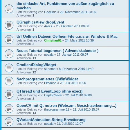
die einfache Art, Funktionen von außen zugänglich zu
machen
Letzter Beitrag von
GoaSkin
«
22. November 2011 10:05
Antworten:
1
QGraphicsView dropEvent
Letzter Beitrag von
Arocz
«
25. Oktober 2011 08:00
Antworten:
1
Url Oeffnen Dateien Oeffnen File u.n.s.w. Window & Mac
Letzter Beitrag von
Christian81
«
24. März 2011 10:39
Antworten:
2
Neues Tutorial begonnen ( Advendskalender )
Letzter Beitrag von
upsala
«
17. Januar 2011 09:07
Antworten:
13
GradientDialogWidget
Letzter Beitrag von
skeemo
«
8. Dezember 2010 11:49
Antworten:
12
Nachprogrammiertes QWinWidget
Letzter Beitrag von
Eltharion
«
28. Juli 2010 11:56
QThread und EventLoop ohne exec()
Letzter Beitrag von
CaptnChaos
«
22. Juli 2010 09:00
Antworten:
3
OpenCV mit Qt nutzen (Webcam, Gesichtserkennung...)
Letzter Beitrag von
theprogrammer12
«
21. Juli 2010 15:57
Antworten:
13
QVariantAnimation-String-Erweiterung
Letzter Beitrag von
upsala
«
11. Juli 2010 12:07