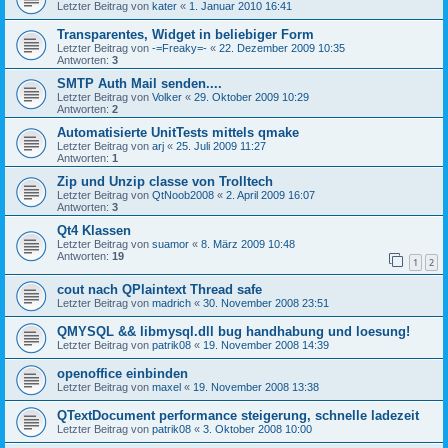
Letzter Beitrag von
kater
«
1. Januar 2010 16:41
Transparentes, Widget in beliebiger Form
Letzter Beitrag von
-=Freaky=-
«
22. Dezember 2009 10:35
Antworten:
3
SMTP Auth Mail senden....
Letzter Beitrag von
Volker
«
29. Oktober 2009 10:29
Antworten:
2
Automatisierte UnitTests mittels qmake
Letzter Beitrag von
arj
«
25. Juli 2009 11:27
Antworten:
1
Zip und Unzip classe von Trolltech
Letzter Beitrag von
QtNoob2008
«
2. April 2009 16:07
Antworten:
3
Qt4 Klassen
Letzter Beitrag von
suamor
«
8. März 2009 10:48
Antworten:
19
1
2
cout nach QPlaintext Thread safe
Letzter Beitrag von
madrich
«
30. November 2008 23:51
QMYSQL && libmysql.dll bug handhabung und loesung!
Letzter Beitrag von
patrik08
«
19. November 2008 14:39
openoffice einbinden
Letzter Beitrag von
maxel
«
19. November 2008 13:38
QTextDocument performance steigerung, schnelle ladezeit
Letzter Beitrag von
patrik08
«
3. Oktober 2008 10:00