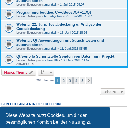
automatisieren
Letzter Beitrag von
amandaB
«
1. Juli 2015 05:07
Programmierbuddies C++/Boost/C++11/Qt
Letzter Beitrag von
Tschebychev
«
23. Juni 2015 15:51
Webinar 22. Juni: Testabdeckung u. Analyse der
Codeabdeckung
Letzter Beitrag von
amandaB
«
16. Juni 2015 18:16
Webinar: Qt Anwendungen mit Squish testen und
automatisieren
Letzter Beitrag von
amandaB
«
11. Juni 2015 05:55
Qt Serielle Schnittstelle Senden von Daten mini Projekt
Letzter Beitrag von
nickvan86
«
10. März 2015 11:59
Antworten:
4
Neues Thema
1
2
3
4
5
Nächste
201 Themen
Gehe zu
BERECHTIGUNGEN IN DIESEM FORUM
Du darfst
keine
neuen Themen in diesem Forum erstellen.
Du darfst
keine
Antworten zu Themen in diesem Forum erstellen.
Diese Website nutzt Cookies, um dir den
Du darfst deine Beiträge in diesem Forum
nicht
ändern.
bestmöglichen Komfort bei der Nutzung zu
Du darfst deine Beiträge in diesem Forum
nicht
löschen.
Du darfst
keine
Dateianhänge in diesem Forum erstellen.