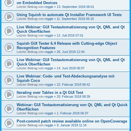
on Embedded Devices
Letzter Beitrag von
reggie
«
13. September 2018 06:01
Using Squish to automate Qt Installer Framework UI Tests
Letzter Beitrag von
reggie
«
11. September 2018 06:16
Live Webinar: GUI Testautomatisierung von Qt, QML and Qt
Quick Oberflächen
Letzter Beitrag von
reggie
«
12. Juli 2018 07:01
Squish GUI Tester 6.4 Release with Cutting-edge Object
Recognition Features
Letzter Beitrag von
reggie
«
26. Juni 2018 12:44
Live Webinar: GUI Testautomatisierung von Qt, QML and Qt
Quick Oberflächen
Letzter Beitrag von
reggie
«
14. Juni 2018 06:07
Live Webinar: Code- und Test-Abdeckungsanalyse mit
Squish Coco
Letzter Beitrag von
reggie
«
22. Februar 2018 06:42
Iterating over Tables in a Qt GUI Test
Letzter Beitrag von
reggie
«
20. Februar 2018 08:39
Webinar: GUI Testautomatisierung von Qt, QML and Qt Quick
Oberflächen
Letzter Beitrag von
reggie
«
1. Februar 2018 06:37
Post-commit patch review available online on OpenCoverage
Letzter Beitrag von
reggie
«
9. Januar 2018 11:16