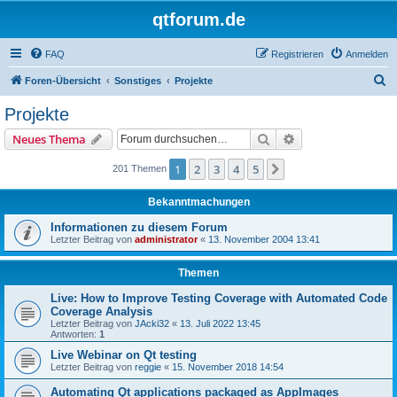
qtforum.de
FAQ
Registrieren
Anmelden
S
Foren-Übersicht
Sonstiges
Projekte
u
Projekte
c
Suche
Erweiterte Suche
Neues Thema
h
e
1
2
3
4
5
Nächste
201 Themen
Bekanntmachungen
Informationen zu diesem Forum
Letzter Beitrag von
administrator
«
13. November 2004 13:41
Themen
Live: How to Improve Testing Coverage with Automated Code
Coverage Analysis
Letzter Beitrag von
JAcki32
«
13. Juli 2022 13:45
Antworten:
1
Live Webinar on Qt testing
Letzter Beitrag von
reggie
«
15. November 2018 14:54
Automating Qt applications packaged as AppImages