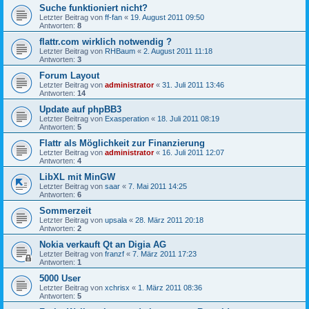
Suche funktioniert nicht?
Letzter Beitrag von
ff-fan
«
19. August 2011 09:50
Antworten:
8
flattr.com wirklich notwendig ?
Letzter Beitrag von
RHBaum
«
2. August 2011 11:18
Antworten:
3
Forum Layout
Letzter Beitrag von
administrator
«
31. Juli 2011 13:46
Antworten:
14
Update auf phpBB3
Letzter Beitrag von
Exasperation
«
18. Juli 2011 08:19
Antworten:
5
Flattr als Möglichkeit zur Finanzierung
Letzter Beitrag von
administrator
«
16. Juli 2011 12:07
Antworten:
4
LibXL mit MinGW
Letzter Beitrag von
saar
«
7. Mai 2011 14:25
Antworten:
6
Sommerzeit
Letzter Beitrag von
upsala
«
28. März 2011 20:18
Antworten:
2
Nokia verkauft Qt an Digia AG
Letzter Beitrag von
franzf
«
7. März 2011 17:23
Antworten:
1
5000 User
Letzter Beitrag von
xchrisx
«
1. März 2011 08:36
Antworten:
5