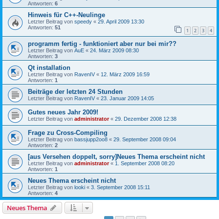
Antworten:
6
Hinweis für C++-Neulinge
Letzter Beitrag von
speedy
«
29. April 2009 13:30
Antworten:
51
1
2
3
4
programm fertig - funktioniert aber nur bei mir??
Letzter Beitrag von
AuE
«
24. März 2009 08:30
Antworten:
3
Qt installation
Letzter Beitrag von
RavenIV
«
12. März 2009 16:59
Antworten:
1
Beiträge der letzten 24 Stunden
Letzter Beitrag von
RavenIV
«
23. Januar 2009 14:05
Gutes neues Jahr 2009!
Letzter Beitrag von
administrator
«
29. Dezember 2008 12:38
Frage zu Cross-Compiling
Letzter Beitrag von
bassjupp2oo8
«
29. September 2008 09:04
Antworten:
2
[aus Versehen doppelt, sorry]Neues Thema erscheint nicht
Letzter Beitrag von
administrator
«
1. September 2008 08:20
Antworten:
1
Neues Thema erscheint nicht
Letzter Beitrag von
looki
«
3. September 2008 15:11
Antworten:
4
Neues Thema