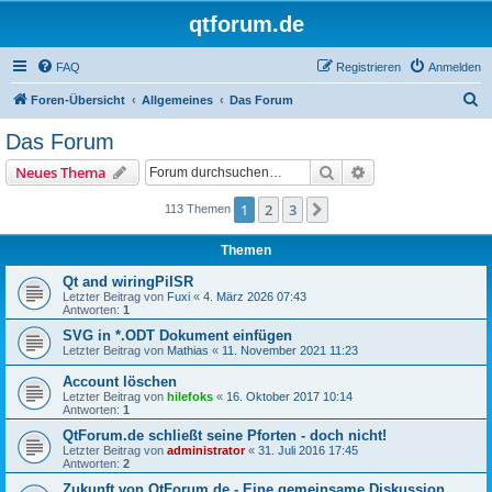
qtforum.de
FAQ
Registrieren
Anmelden
S
Foren-Übersicht
Allgemeines
Das Forum
u
Das Forum
c
Suche
Erweiterte Suche
Neues Thema
h
e
1
2
3
Nächste
113 Themen
Themen
Qt and wiringPiISR
Letzter Beitrag von
Fuxi
«
4. März 2026 07:43
Antworten:
1
SVG in *.ODT Dokument einfügen
Letzter Beitrag von
Mathias
«
11. November 2021 11:23
Account löschen
Letzter Beitrag von
hilefoks
«
16. Oktober 2017 10:14
Antworten:
1
QtForum.de schließt seine Pforten - doch nicht!
Letzter Beitrag von
administrator
«
31. Juli 2016 17:45
Antworten:
2
Zukunft von QtForum.de - Eine gemeinsame Diskussion