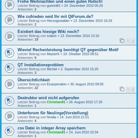
Frohe Weihnachten und einen guten Rutsch!
Letzter Beitrag von
guenni81
«
24. Dezember 2010 05:26
Antworten:
2
Wie zufrieden seid Ihr mit QtForum.de?
Letzter Beitrag von
Herzogswalder
«
13. Dezember 2010 16:26
Antworten:
2
Existiert das hiesige Wiki noch?
Letzter Beitrag von
solarix
«
13. Dezember 2010 13:10
Antworten:
19
1
2
Wieviel Rechenleistung benötigt QT gegenüber Motif
Letzter Beitrag von
MasterK
«
19. Oktober 2010 09:51
Antworten:
6
QT Installationsproblem
Letzter Beitrag von
Michiel
«
2. September 2010 15:20
Antworten:
3
Übersichtlichkeit
Letzter Beitrag von
Exasperation
«
30. August 2010 09:05
Antworten:
22
1
2
Destruktor wird nicht aufgerufen
Letzter Beitrag von
Christian81
«
26. August 2010 17:26
Antworten:
1
Unterforum für Neulinge(Vorstellung)
Letzter Beitrag von
Nvidia
«
14. Juni 2010 21:51
Antworten:
4
csv Datei in integer Array speichern
Letzter Beitrag von
Christian81
«
14. Juni 2010 10:34
Antworten:
1