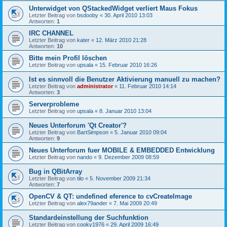
Unterwidget von QStackedWidget verliert Maus Fokus
Letzter Beitrag von
bsdooby
«
30. April 2010 13:03
Antworten:
1
IRC CHANNEL
Letzter Beitrag von
kater
«
12. März 2010 21:28
Antworten:
10
Bitte mein Profil löschen
Letzter Beitrag von
upsala
«
15. Februar 2010 16:26
Ist es sinnvoll die Benutzer Aktivierung manuell zu machen?
Letzter Beitrag von
administrator
«
11. Februar 2010 14:14
Antworten:
3
Serverprobleme
Letzter Beitrag von
upsala
«
8. Januar 2010 13:04
Neues Unterforum 'Qt Creator'?
Letzter Beitrag von
BartSimpson
«
5. Januar 2010 09:04
Antworten:
9
Neues Unterforum fuer MOBILE & EMBEDDED Entwicklung
Letzter Beitrag von
nando
«
9. Dezember 2009 08:59
Bug in QBitArray
Letzter Beitrag von
tilo
«
5. November 2009 21:34
Antworten:
7
OpenCV & QT: undefined eference to cvCreateImage
Letzter Beitrag von
alex79ander
«
7. Mai 2009 20:49
Standardeinstellung der Suchfunktion
Letzter Beitrag von
cooky1976
«
29. April 2009 16:49