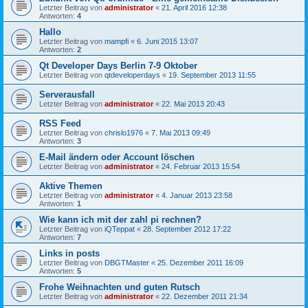
Letzter Beitrag von
administrator
«
21. April 2016 12:38
Antworten:
4
Hallo
Letzter Beitrag von
mampfi
«
6. Juni 2015 13:07
Antworten:
2
Qt Developer Days Berlin 7-9 Oktober
Letzter Beitrag von
qtdeveloperdays
«
19. September 2013 11:55
Serverausfall
Letzter Beitrag von
administrator
«
22. Mai 2013 20:43
RSS Feed
Letzter Beitrag von
chrislo1976
«
7. Mai 2013 09:49
Antworten:
3
E-Mail ändern oder Account löschen
Letzter Beitrag von
administrator
«
24. Februar 2013 15:54
Aktive Themen
Letzter Beitrag von
administrator
«
4. Januar 2013 23:58
Antworten:
1
Wie kann ich mit der zahl pi rechnen?
Letzter Beitrag von
iQTeppat
«
28. September 2012 17:22
Antworten:
7
Links in posts
Letzter Beitrag von
DBGTMaster
«
25. Dezember 2011 16:09
Antworten:
5
Frohe Weihnachten und guten Rutsch
Letzter Beitrag von
administrator
«
22. Dezember 2011 21:34