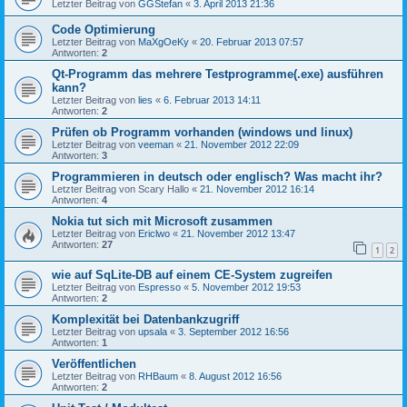
Letzter Beitrag von
GGStefan
«
3. April 2013 21:36
Code Optimierung
Letzter Beitrag von
MaXgOeKy
«
20. Februar 2013 07:57
Antworten:
2
Qt-Programm das mehrere Testprogramme(.exe) ausführen
kann?
Letzter Beitrag von
lies
«
6. Februar 2013 14:11
Antworten:
2
Prüfen ob Programm vorhanden (windows und linux)
Letzter Beitrag von
veeman
«
21. November 2012 22:09
Antworten:
3
Programmieren in deutsch oder englisch? Was macht ihr?
Letzter Beitrag von
Scary Hallo
«
21. November 2012 16:14
Antworten:
4
Nokia tut sich mit Microsoft zusammen
Letzter Beitrag von
Ericlwo
«
21. November 2012 13:47
Antworten:
27
1
2
wie auf SqLite-DB auf einem CE-System zugreifen
Letzter Beitrag von
Espresso
«
5. November 2012 19:53
Antworten:
2
Komplexität bei Datenbankzugriff
Letzter Beitrag von
upsala
«
3. September 2012 16:56
Antworten:
1
Veröffentlichen
Letzter Beitrag von
RHBaum
«
8. August 2012 16:56
Antworten:
2