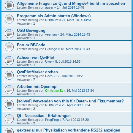
Allgemeine Fragen zu Qt und Mingw64 build im speziellen
Letzter Beitrag von
auser
«
14. Juli 2014 16:48
Programm als Admin starten (Windows)
Letzter Beitrag von
RHBaum
«
27. März 2014 14:54
Antworten:
1
USB Bewegung
Letzter Beitrag von
veeman
«
24. März 2014 18:43
Antworten:
1
Forum BBCode
Letzter Beitrag von
GBunge
«
18. März 2014 11:43
Achsen von QwtPlot
Letzter Beitrag von
Uwe
«
5. Juli 2013 14:56
Antworten:
1
QwtPlotMarker drehen
Letzter Beitrag von
Gora
«
17. Juni 2013 19:26
Antworten:
7
Arbeiten mit Openmpi
Letzter Beitrag von
Christian81
«
16. Mai 2013 17:34
Antworten:
1
[solved] Verwenden von this für Daten- und Fkts.member?
Letzter Beitrag von
RHBaum
«
29. April 2013 13:34
Antworten:
2
Qt - Necessitas - Erfahrungen
Letzter Beitrag von
ProgFrog
«
7. April 2013 16:20
Antworten:
2
qextserial nur Physikalisch vorhandene RS232 anzeigen