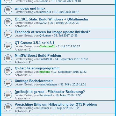
Letzter Beitrag von
Ronnic
«
15. Februar 2021 09:18
windows und linux
Letzter Beitrag von
max1234
«
12. Juni 2018 18:37
Qt5.10.1 Static Build Windows + QMultimedia
Letzter Beitrag von
jw202
«
26. Februar 2018 22:32
Antworten:
1
Feedback of screen for image update finished?
Letzter Beitrag von
QHuman
«
25. Juli 2017 13:36
QT Creator 3.5.1 <> 4.3.1
Letzter Beitrag von
Christian81
«
2. Juli 2017 08:17
Antworten:
1
MinGW Boost Build Problem
Letzter Beitrag von
Basti1990
«
14. September 2016 15:37
Antworten:
2
Qt-Zertifizierungsprogramm
Letzter Beitrag von
hilefoks
«
12. September 2016 13:22
Antworten:
1
Umfrage Bachelorarbeit
Letzter Beitrag von
campusjaeger
«
31. März 2016 11:01
[gelöst]zlib gzread - Fileheader Bedeutung?
Letzter Beitrag von
Fenriswolf
«
16. März 2016 17:50
Antworten:
4
Vorsichtige Bitte um Hilfestellung bei QT5 Problem
Letzter Beitrag von
Dietmar
«
10. August 2015 18:28
Antworten:
2