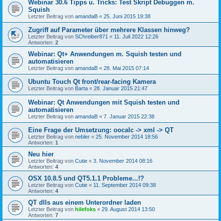
Webinar 30.6 Tipps u. Tricks: Test Skript Debuggen m.
Squish
Letzter Beitrag von
amandaB
«
25. Juni 2015 19:38
Zugriff auf Parameter über mehrere Klassen hinweg?
Letzter Beitrag von
SChreiber871
«
11. Juli 2022 12:26
Antworten:
2
Webinar: Qt+ Anwendungen m. Squish testen und
automatisieren
Letzter Beitrag von
amandaB
«
28. Mai 2015 07:14
Ubuntu Touch Qt front/rear-facing Kamera
Letzter Beitrag von
Barta
«
28. Januar 2015 21:47
Webinar: Qt Anwendungen mit Squish testen und
automatisieren
Letzter Beitrag von
amandaB
«
7. Januar 2015 22:38
Eine Frage der Umsetzung: oocalc -> xml -> QT
Letzter Beitrag von
nebler
«
25. November 2014 18:56
Antworten:
1
Neu hier
Letzter Beitrag von
Cutie
«
3. November 2014 08:16
Antworten:
4
OSX 10.8.5 und QT5.1.1 Probleme...!?
Letzter Beitrag von
Cutie
«
11. September 2014 09:38
Antworten:
4
QT dlls aus einem Unterordner laden
Letzter Beitrag von
hilefoks
«
29. August 2014 13:50
Antworten:
7