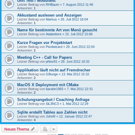
Unit Test / Modultest
Letzter Beitrag von
RHBaum
«
7. August 2012 11:46
Antworten:
1
Akkustand auslesen und Anzeigen
Letzter Beitrag von
Markus
«
26. Juli 2012 16:04
Antworten:
1
Name für bestimmte Art von Menü gesucht
Letzter Beitrag von
Atalanttore
«
15. Juli 2012 15:06
Kurze Fragen vor Projektstart
Letzter Beitrag von
Pixelwizard
«
29. Juni 2012 22:04
Antworten:
2
Meeting C++ - Call for Papers
Letzter Beitrag von
phlox81
«
28. Juni 2012 16:32
Applikation läuft nicht auf Fremdrecher
Letzter Beitrag von
GBunge
«
13. Mai 2012 15:32
Antworten:
2
MacOS X Deployment mit CMake
Letzter Beitrag von
barahir1983
«
7. Mai 2012 22:31
Antworten:
2
Schulungsangebot / Coaching Anfrage
Letzter Beitrag von
SiL3NC3
«
1. Mai 2012 12:29
Sqlite erstellt Tables aus Zahlen nicht
Letzter Beitrag von
JohnR
«
12. Januar 2012 22:47
Antworten:
4
Neues Thema