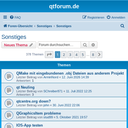
qtforum.de
FAQ
Registrieren
Anmelden
S
Foren-Übersicht
Sonstiges
Sonstiges
u
Sonstiges
c
Suche
Erweiterte Suche
Neues Thema
h
e
Seite
1
von
8
1
2
3
4
5
8
Nächste
378 Themen
…
Themen
QMake mit eingebundenen .obj Dateien aus anderem Projekt
Letzter Beitrag von
ArminNord
«
12. Juni 2026 14:39
Antworten:
1
qt Neuling
Letzter Beitrag von
SChreiber871
«
11. Juli 2022 12:25
Antworten:
3
qtcentre.org down?
Letzter Beitrag von
john
«
30. Juni 2022 22:06
QGraphicsItem probleme
Letzter Beitrag von
stud99
«
5. Oktober 2021 19:57
IOS-App testen