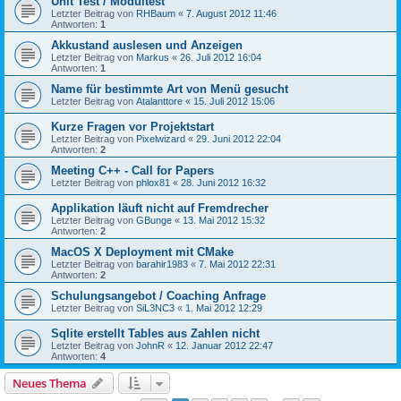
Unit Test / Modultest
Letzter Beitrag von
RHBaum
«
7. August 2012 11:46
Antworten:
1
Akkustand auslesen und Anzeigen
Letzter Beitrag von
Markus
«
26. Juli 2012 16:04
Antworten:
1
Name für bestimmte Art von Menü gesucht
Letzter Beitrag von
Atalanttore
«
15. Juli 2012 15:06
Kurze Fragen vor Projektstart
Letzter Beitrag von
Pixelwizard
«
29. Juni 2012 22:04
Antworten:
2
Meeting C++ - Call for Papers
Letzter Beitrag von
phlox81
«
28. Juni 2012 16:32
Applikation läuft nicht auf Fremdrecher
Letzter Beitrag von
GBunge
«
13. Mai 2012 15:32
Antworten:
2
MacOS X Deployment mit CMake
Letzter Beitrag von
barahir1983
«
7. Mai 2012 22:31
Antworten:
2
Schulungsangebot / Coaching Anfrage
Letzter Beitrag von
SiL3NC3
«
1. Mai 2012 12:29
Sqlite erstellt Tables aus Zahlen nicht
Letzter Beitrag von
JohnR
«
12. Januar 2012 22:47
Antworten:
4
Neues Thema