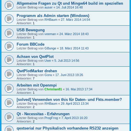
Allgemeine Fragen zu Qt und Mingw64 build im speziellen
Letzter Beitrag von
auser
«
14. Juli 2014 16:48
Programm als Admin starten (Windows)
Letzter Beitrag von
RHBaum
«
27. März 2014 14:54
Antworten:
1
USB Bewegung
Letzter Beitrag von
veeman
«
24. März 2014 18:43
Antworten:
1
Forum BBCode
Letzter Beitrag von
GBunge
«
18. März 2014 11:43
Achsen von QwtPlot
Letzter Beitrag von
Uwe
«
5. Juli 2013 14:56
Antworten:
1
QwtPlotMarker drehen
Letzter Beitrag von
Gora
«
17. Juni 2013 19:26
Antworten:
7
Arbeiten mit Openmpi
Letzter Beitrag von
Christian81
«
16. Mai 2013 17:34
Antworten:
1
[solved] Verwenden von this für Daten- und Fkts.member?
Letzter Beitrag von
RHBaum
«
29. April 2013 13:34
Antworten:
2
Qt - Necessitas - Erfahrungen
Letzter Beitrag von
ProgFrog
«
7. April 2013 16:20
Antworten:
2
qextserial nur Physikalisch vorhandene RS232 anzeigen