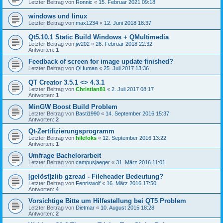
Letzter Beitrag von
Ronnic
«
15. Februar 2021 09:18
windows und linux
Letzter Beitrag von
max1234
«
12. Juni 2018 18:37
Qt5.10.1 Static Build Windows + QMultimedia
Letzter Beitrag von
jw202
«
26. Februar 2018 22:32
Antworten:
1
Feedback of screen for image update finished?
Letzter Beitrag von
QHuman
«
25. Juli 2017 13:36
QT Creator 3.5.1 <> 4.3.1
Letzter Beitrag von
Christian81
«
2. Juli 2017 08:17
Antworten:
1
MinGW Boost Build Problem
Letzter Beitrag von
Basti1990
«
14. September 2016 15:37
Antworten:
2
Qt-Zertifizierungsprogramm
Letzter Beitrag von
hilefoks
«
12. September 2016 13:22
Antworten:
1
Umfrage Bachelorarbeit
Letzter Beitrag von
campusjaeger
«
31. März 2016 11:01
[gelöst]zlib gzread - Fileheader Bedeutung?
Letzter Beitrag von
Fenriswolf
«
16. März 2016 17:50
Antworten:
4
Vorsichtige Bitte um Hilfestellung bei QT5 Problem
Letzter Beitrag von
Dietmar
«
10. August 2015 18:28
Antworten:
2