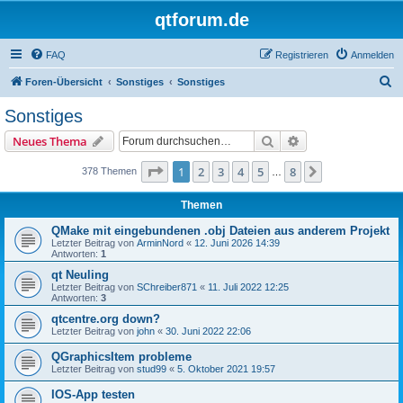
qtforum.de
FAQ
Registrieren
Anmelden
S
Foren-Übersicht
Sonstiges
Sonstiges
u
Sonstiges
c
Suche
Erweiterte Suche
Neues Thema
h
e
Seite
1
von
8
1
2
3
4
5
8
Nächste
378 Themen
…
Themen
QMake mit eingebundenen .obj Dateien aus anderem Projekt
Letzter Beitrag von
ArminNord
«
12. Juni 2026 14:39
Antworten:
1
qt Neuling
Letzter Beitrag von
SChreiber871
«
11. Juli 2022 12:25
Antworten:
3
qtcentre.org down?
Letzter Beitrag von
john
«
30. Juni 2022 22:06
QGraphicsItem probleme
Letzter Beitrag von
stud99
«
5. Oktober 2021 19:57
IOS-App testen