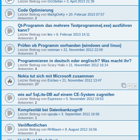
Letzter Beitrag von
GGStefan
«
3. April 2013 21:36
Code Optimierung
Letzter Beitrag von
MaXgOeKy
«
20. Februar 2013 07:57
Antworten:
2
Qt-Programm das mehrere Testprogramme(.exe) ausführen
kann?
Letzter Beitrag von
lies
«
6. Februar 2013 14:11
Antworten:
2
Prüfen ob Programm vorhanden (windows und linux)
Letzter Beitrag von
veeman
«
21. November 2012 22:09
Antworten:
3
Programmieren in deutsch oder englisch? Was macht ihr?
Letzter Beitrag von
Scary Hallo
«
21. November 2012 16:14
Antworten:
4
Nokia tut sich mit Microsoft zusammen
Letzter Beitrag von
Ericlwo
«
21. November 2012 13:47
Antworten:
27
1
2
wie auf SqLite-DB auf einem CE-System zugreifen
Letzter Beitrag von
Espresso
«
5. November 2012 19:53
Antworten:
2
Komplexität bei Datenbankzugriff
Letzter Beitrag von
upsala
«
3. September 2012 16:56
Antworten:
1
Veröffentlichen
Letzter Beitrag von
RHBaum
«
8. August 2012 16:56
Antworten:
2