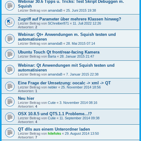
Webinar 30.6 Tipps u. Tricks: Test Skript Debuggen m.
Squish
Letzter Beitrag von
amandaB
«
25. Juni 2015 19:38
Zugriff auf Parameter über mehrere Klassen hinweg?
Letzter Beitrag von
SChreiber871
«
11. Juli 2022 12:26
Antworten:
2
Webinar: Qt+ Anwendungen m. Squish testen und
automatisieren
Letzter Beitrag von
amandaB
«
28. Mai 2015 07:14
Ubuntu Touch Qt front/rear-facing Kamera
Letzter Beitrag von
Barta
«
28. Januar 2015 21:47
Webinar: Qt Anwendungen mit Squish testen und
automatisieren
Letzter Beitrag von
amandaB
«
7. Januar 2015 22:38
Eine Frage der Umsetzung: oocalc -> xml -> QT
Letzter Beitrag von
nebler
«
25. November 2014 18:56
Antworten:
1
Neu hier
Letzter Beitrag von
Cutie
«
3. November 2014 08:16
Antworten:
4
OSX 10.8.5 und QT5.1.1 Probleme...!?
Letzter Beitrag von
Cutie
«
11. September 2014 09:38
Antworten:
4
QT dlls aus einem Unterordner laden
Letzter Beitrag von
hilefoks
«
29. August 2014 13:50
Antworten:
7