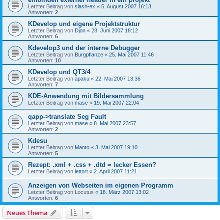
Letzter Beitrag von
slash-ex
«
5. August 2007 16:13
Antworten:
2
KDevelop und eigene Projektstruktur
Letzter Beitrag von
Djon
«
28. Juni 2007 18:12
Antworten:
6
Kdevelop3 und der interne Debugger
Letzter Beitrag von
Burgpflanze
«
25. Mai 2007 11:46
Antworten:
10
KDevelop und QT3/4
Letzter Beitrag von
apaku
«
22. Mai 2007 13:36
Antworten:
7
KDE-Anwendung mit Bildersammlung
Letzter Beitrag von
mase
«
19. Mai 2007 22:04
qapp->translate Seg Fault
Letzter Beitrag von
mase
«
8. Mai 2007 23:57
Antworten:
2
Kdesu
Letzter Beitrag von
Manto
«
3. Mai 2007 19:10
Antworten:
5
Rezept: .xml + .css + .dtd = lecker Essen?
Letzter Beitrag von
lettort
«
2. April 2007 11:21
Anzeigen von Webseiten im eigenen Programm
Letzter Beitrag von
Locutus
«
18. März 2007 13:02
Antworten:
6
Neues Thema