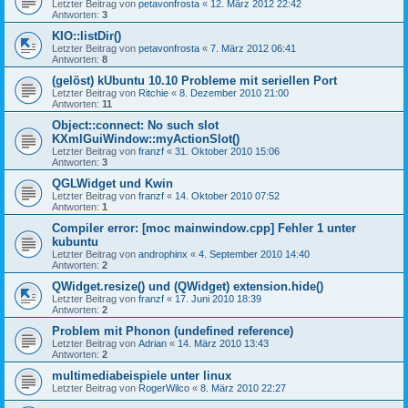
Letzter Beitrag von
petavonfrosta
«
12. März 2012 22:42
Antworten:
3
KIO::listDir()
Letzter Beitrag von
petavonfrosta
«
7. März 2012 06:41
Antworten:
8
(gelöst) kUbuntu 10.10 Probleme mit seriellen Port
Letzter Beitrag von
Ritchie
«
8. Dezember 2010 21:00
Antworten:
11
Object::connect: No such slot
KXmlGuiWindow::myActionSlot()
Letzter Beitrag von
franzf
«
31. Oktober 2010 15:06
Antworten:
3
QGLWidget und Kwin
Letzter Beitrag von
franzf
«
14. Oktober 2010 07:52
Antworten:
1
Compiler error: [moc mainwindow.cpp] Fehler 1 unter
kubuntu
Letzter Beitrag von
androphinx
«
4. September 2010 14:40
Antworten:
2
QWidget.resize() und (QWidget) extension.hide()
Letzter Beitrag von
franzf
«
17. Juni 2010 18:39
Antworten:
2
Problem mit Phonon (undefined reference)
Letzter Beitrag von
Adrian
«
14. März 2010 13:43
Antworten:
2
multimediabeispiele unter linux
Letzter Beitrag von
RogerWilco
«
8. März 2010 22:27