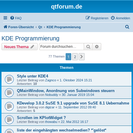
qtforum.de
FAQ
Registrieren
Anmelden
S
Foren-Übersicht
Qt
KDE Programmierung
u
KDE Programmierung
c
Suche
Erweiterte Suche
Neues Thema
h
e
1
2
Nächste
77 Themen
Themen
Style unter KDE4
Letzter Beitrag von
Zagnco
«
1. Oktober 2024 15:21
Antworten:
10
QMainWindow, Anordnung von Subwindows steuern
Letzter Beitrag von
Nobuddy
«
30. Januar 2019 15:04
KDevelop 3.0.2 SuSE 9.1 upgrade von SuSE 8.1 Uebernahme
Letzter Beitrag von
digizar
«
11. September 2012 09:40
Antworten:
5
Scrollen im KPlotWidget ?
Letzter Beitrag von
thowabu
«
22. Mai 2012 16:17
liste der eingehängten wechselmedien? *'gelöst*