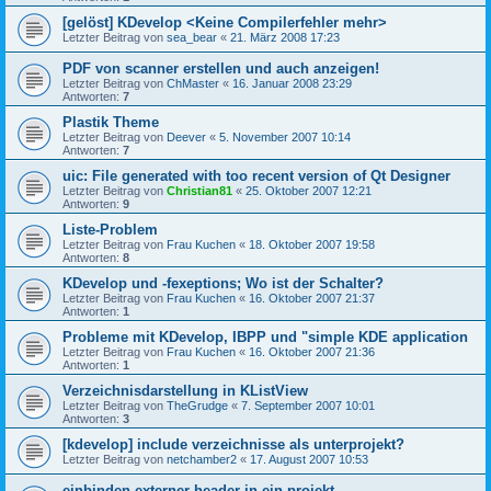
[gelöst] KDevelop <Keine Compilerfehler mehr>
Letzter Beitrag von
sea_bear
«
21. März 2008 17:23
PDF von scanner erstellen und auch anzeigen!
Letzter Beitrag von
ChMaster
«
16. Januar 2008 23:29
Antworten:
7
Plastik Theme
Letzter Beitrag von
Deever
«
5. November 2007 10:14
Antworten:
7
uic: File generated with too recent version of Qt Designer
Letzter Beitrag von
Christian81
«
25. Oktober 2007 12:21
Antworten:
9
Liste-Problem
Letzter Beitrag von
Frau Kuchen
«
18. Oktober 2007 19:58
Antworten:
8
KDevelop und -fexeptions; Wo ist der Schalter?
Letzter Beitrag von
Frau Kuchen
«
16. Oktober 2007 21:37
Antworten:
1
Probleme mit KDevelop, IBPP und "simple KDE application
Letzter Beitrag von
Frau Kuchen
«
16. Oktober 2007 21:36
Antworten:
1
Verzeichnisdarstellung in KListView
Letzter Beitrag von
TheGrudge
«
7. September 2007 10:01
Antworten:
3
[kdevelop] include verzeichnisse als unterprojekt?
Letzter Beitrag von
netchamber2
«
17. August 2007 10:53
einbinden externer header in ein projekt