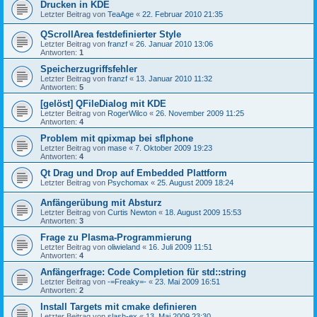
Drucken in KDE
Letzter Beitrag von
TeaAge
«
22. Februar 2010 21:35
QScrollArea festdefinierter Style
Letzter Beitrag von
franzf
«
26. Januar 2010 13:06
Antworten:
1
Speicherzugriffsfehler
Letzter Beitrag von
franzf
«
13. Januar 2010 11:32
Antworten:
5
[gelöst] QFileDialog mit KDE
Letzter Beitrag von
RogerWilco
«
26. November 2009 11:25
Antworten:
4
Problem mit qpixmap bei sflphone
Letzter Beitrag von
mase
«
7. Oktober 2009 19:23
Antworten:
4
Qt Drag und Drop auf Embedded Plattform
Letzter Beitrag von
Psychomax
«
25. August 2009 18:24
Anfängerübung mit Absturz
Letzter Beitrag von
Curtis Newton
«
18. August 2009 15:53
Antworten:
3
Frage zu Plasma-Programmierung
Letzter Beitrag von
oliwieland
«
16. Juli 2009 11:51
Antworten:
4
Anfängerfrage: Code Completion für std::string
Letzter Beitrag von
-=Freaky=-
«
23. Mai 2009 16:51
Antworten:
2
Install Targets mit cmake definieren
Letzter Beitrag von
slash-ex
«
13. Mai 2009 23:30