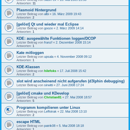
Antworten:
11
Plasmoid Hintergrund
Letzter Beitrag von
albi
«
16. März 2009 19:43
Antworten:
2
[gelöst] Qt und wieder mal Eclipse
Letzter Beitrag von
gooze
«
2. März 2009 14:14
Antworten:
1
KDE: ausgewählte Funktionen loggen/DCOP
Letzter Beitrag von
franzf
«
2. Dezember 2008 15:14
Antworten:
1
Kate mitloggen
Letzter Beitrag von
upsala
«
4. November 2008 09:12
Antworten:
1
KDE-Klassen
Letzter Beitrag von
hilefoks
«
17. Juli 2008 15:42
Antworten:
2
slot wird anscheinend nicht aufgerufen (d3lphin debugging)
Letzter Beitrag von
sirwitti
«
27. Juni 2008 17:24
[gelöst] cmake und KDevelop
Letzter Beitrag von
Christian81
«
27. Mai 2008 18:57
Antworten:
5
Programm kompilieren unter Linux
Letzter Beitrag von
Leffotrak
«
22. Mai 2008 13:10
Antworten:
2
escape HTML
Letzter Beitrag von
patrik08
«
5. Mai 2008 18:18
Antworten:
1