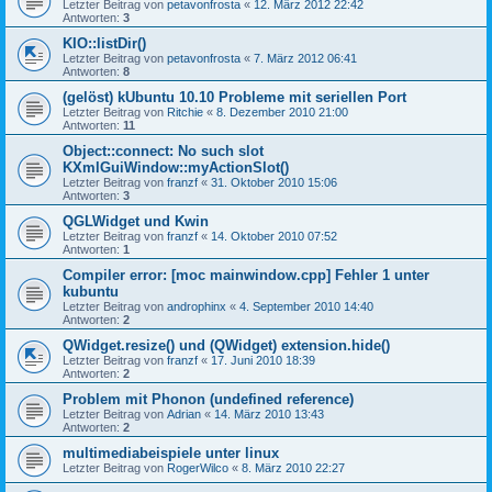
Letzter Beitrag von
petavonfrosta
«
12. März 2012 22:42
Antworten:
3
KIO::listDir()
Letzter Beitrag von
petavonfrosta
«
7. März 2012 06:41
Antworten:
8
(gelöst) kUbuntu 10.10 Probleme mit seriellen Port
Letzter Beitrag von
Ritchie
«
8. Dezember 2010 21:00
Antworten:
11
Object::connect: No such slot
KXmlGuiWindow::myActionSlot()
Letzter Beitrag von
franzf
«
31. Oktober 2010 15:06
Antworten:
3
QGLWidget und Kwin
Letzter Beitrag von
franzf
«
14. Oktober 2010 07:52
Antworten:
1
Compiler error: [moc mainwindow.cpp] Fehler 1 unter
kubuntu
Letzter Beitrag von
androphinx
«
4. September 2010 14:40
Antworten:
2
QWidget.resize() und (QWidget) extension.hide()
Letzter Beitrag von
franzf
«
17. Juni 2010 18:39
Antworten:
2
Problem mit Phonon (undefined reference)
Letzter Beitrag von
Adrian
«
14. März 2010 13:43
Antworten:
2
multimediabeispiele unter linux
Letzter Beitrag von
RogerWilco
«
8. März 2010 22:27