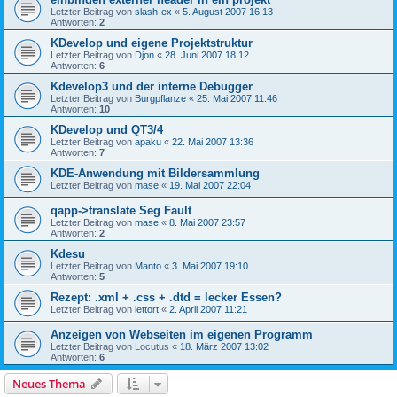
Letzter Beitrag von
slash-ex
«
5. August 2007 16:13
Antworten:
2
KDevelop und eigene Projektstruktur
Letzter Beitrag von
Djon
«
28. Juni 2007 18:12
Antworten:
6
Kdevelop3 und der interne Debugger
Letzter Beitrag von
Burgpflanze
«
25. Mai 2007 11:46
Antworten:
10
KDevelop und QT3/4
Letzter Beitrag von
apaku
«
22. Mai 2007 13:36
Antworten:
7
KDE-Anwendung mit Bildersammlung
Letzter Beitrag von
mase
«
19. Mai 2007 22:04
qapp->translate Seg Fault
Letzter Beitrag von
mase
«
8. Mai 2007 23:57
Antworten:
2
Kdesu
Letzter Beitrag von
Manto
«
3. Mai 2007 19:10
Antworten:
5
Rezept: .xml + .css + .dtd = lecker Essen?
Letzter Beitrag von
lettort
«
2. April 2007 11:21
Anzeigen von Webseiten im eigenen Programm
Letzter Beitrag von
Locutus
«
18. März 2007 13:02
Antworten:
6
Neues Thema