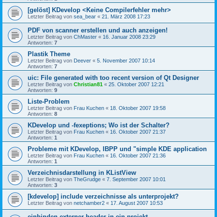
[gelöst] KDevelop <Keine Compilerfehler mehr>
Letzter Beitrag von
sea_bear
«
21. März 2008 17:23
PDF von scanner erstellen und auch anzeigen!
Letzter Beitrag von
ChMaster
«
16. Januar 2008 23:29
Antworten:
7
Plastik Theme
Letzter Beitrag von
Deever
«
5. November 2007 10:14
Antworten:
7
uic: File generated with too recent version of Qt Designer
Letzter Beitrag von
Christian81
«
25. Oktober 2007 12:21
Antworten:
9
Liste-Problem
Letzter Beitrag von
Frau Kuchen
«
18. Oktober 2007 19:58
Antworten:
8
KDevelop und -fexeptions; Wo ist der Schalter?
Letzter Beitrag von
Frau Kuchen
«
16. Oktober 2007 21:37
Antworten:
1
Probleme mit KDevelop, IBPP und "simple KDE application
Letzter Beitrag von
Frau Kuchen
«
16. Oktober 2007 21:36
Antworten:
1
Verzeichnisdarstellung in KListView
Letzter Beitrag von
TheGrudge
«
7. September 2007 10:01
Antworten:
3
[kdevelop] include verzeichnisse als unterprojekt?
Letzter Beitrag von
netchamber2
«
17. August 2007 10:53
einbinden externer header in ein projekt