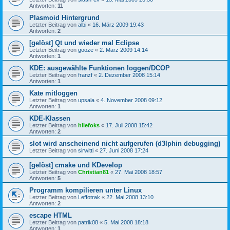
Antworten:
11
Plasmoid Hintergrund
Letzter Beitrag von
albi
«
16. März 2009 19:43
Antworten:
2
[gelöst] Qt und wieder mal Eclipse
Letzter Beitrag von
gooze
«
2. März 2009 14:14
Antworten:
1
KDE: ausgewählte Funktionen loggen/DCOP
Letzter Beitrag von
franzf
«
2. Dezember 2008 15:14
Antworten:
1
Kate mitloggen
Letzter Beitrag von
upsala
«
4. November 2008 09:12
Antworten:
1
KDE-Klassen
Letzter Beitrag von
hilefoks
«
17. Juli 2008 15:42
Antworten:
2
slot wird anscheinend nicht aufgerufen (d3lphin debugging)
Letzter Beitrag von
sirwitti
«
27. Juni 2008 17:24
[gelöst] cmake und KDevelop
Letzter Beitrag von
Christian81
«
27. Mai 2008 18:57
Antworten:
5
Programm kompilieren unter Linux
Letzter Beitrag von
Leffotrak
«
22. Mai 2008 13:10
Antworten:
2
escape HTML
Letzter Beitrag von
patrik08
«
5. Mai 2008 18:18
Antworten:
1