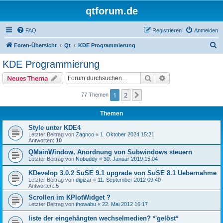
qtforum.de
FAQ
Registrieren
Anmelden
S
Foren-Übersicht
Qt
KDE Programmierung
u
KDE Programmierung
c
Suche
Erweiterte Suche
Neues Thema
h
e
1
2
Nächste
77 Themen
Themen
Style unter KDE4
Letzter Beitrag von
Zagnco
«
1. Oktober 2024 15:21
Antworten:
10
QMainWindow, Anordnung von Subwindows steuern
Letzter Beitrag von
Nobuddy
«
30. Januar 2019 15:04
KDevelop 3.0.2 SuSE 9.1 upgrade von SuSE 8.1 Uebernahme
Letzter Beitrag von
digizar
«
11. September 2012 09:40
Antworten:
5
Scrollen im KPlotWidget ?
Letzter Beitrag von
thowabu
«
22. Mai 2012 16:17
liste der eingehängten wechselmedien? *'gelöst*