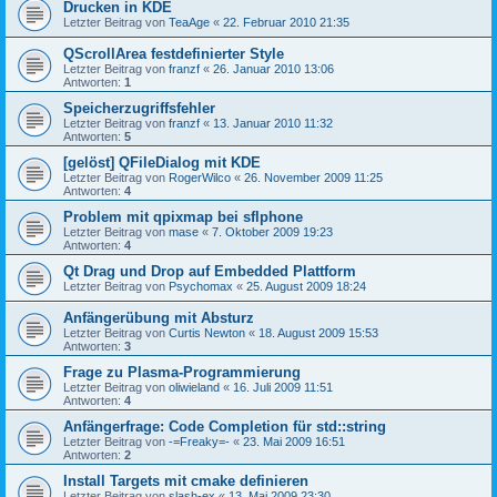
Drucken in KDE
Letzter Beitrag von
TeaAge
«
22. Februar 2010 21:35
QScrollArea festdefinierter Style
Letzter Beitrag von
franzf
«
26. Januar 2010 13:06
Antworten:
1
Speicherzugriffsfehler
Letzter Beitrag von
franzf
«
13. Januar 2010 11:32
Antworten:
5
[gelöst] QFileDialog mit KDE
Letzter Beitrag von
RogerWilco
«
26. November 2009 11:25
Antworten:
4
Problem mit qpixmap bei sflphone
Letzter Beitrag von
mase
«
7. Oktober 2009 19:23
Antworten:
4
Qt Drag und Drop auf Embedded Plattform
Letzter Beitrag von
Psychomax
«
25. August 2009 18:24
Anfängerübung mit Absturz
Letzter Beitrag von
Curtis Newton
«
18. August 2009 15:53
Antworten:
3
Frage zu Plasma-Programmierung
Letzter Beitrag von
oliwieland
«
16. Juli 2009 11:51
Antworten:
4
Anfängerfrage: Code Completion für std::string
Letzter Beitrag von
-=Freaky=-
«
23. Mai 2009 16:51
Antworten:
2
Install Targets mit cmake definieren
Letzter Beitrag von
slash-ex
«
13. Mai 2009 23:30