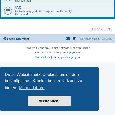
Themen:
378
FAQ
Archiv häufig gestellter Fragen zum Thema Qt
Themen:
4
Gehe zu
Foren-Übersicht
Alle Zeiten sind
UTC+02:00
Powered by
phpBB
® Forum Software © phpBB Limited
Deutsche Übersetzung durch
phpBB.de
Datenschutz
|
Nutzungsbedingungen
Diese Website nutzt Cookies, um dir den
bestmöglichen Komfort bei der Nutzung zu
bieten.
Mehr erfahren
Verstanden!