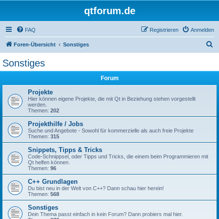
qtforum.de
FAQ
Registrieren
Anmelden
S
Foren-Übersicht
Sonstiges
u
Sonstiges
c
Forum
h
e
Projekte
Hier können eigene Projekte, die mit Qt in Beziehung stehen vorgestellt
werden.
Themen:
202
Projekthilfe / Jobs
Suche und Angebote - Sowohl für kommerzielle als auch freie Projekte
Themen:
315
Snippets, Tipps & Tricks
Code-Schnippsel, oder Tipps und Tricks, die einem beim Programmieren mit
Qt helfen können.
Themen:
96
C++ Grundlagen
Du bist neu in der Welt von C++? Dann schau hier herein!
Themen:
568
Sonstiges
Dein Thema passt einfach in kein Forum? Dann probiers mal hier.