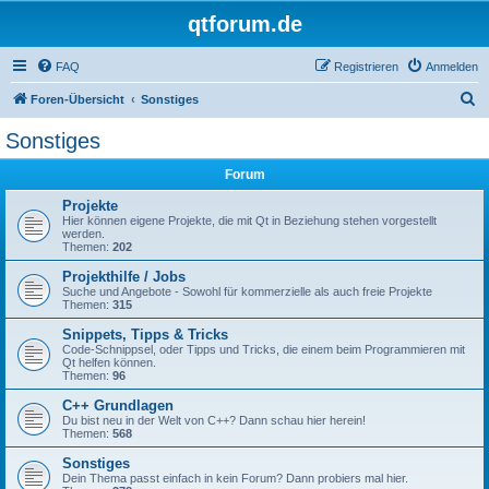
qtforum.de
FAQ
Registrieren
Anmelden
S
Foren-Übersicht
Sonstiges
u
Sonstiges
c
Forum
h
e
Projekte
Hier können eigene Projekte, die mit Qt in Beziehung stehen vorgestellt
werden.
Themen:
202
Projekthilfe / Jobs
Suche und Angebote - Sowohl für kommerzielle als auch freie Projekte
Themen:
315
Snippets, Tipps & Tricks
Code-Schnippsel, oder Tipps und Tricks, die einem beim Programmieren mit
Qt helfen können.
Themen:
96
C++ Grundlagen
Du bist neu in der Welt von C++? Dann schau hier herein!
Themen:
568
Sonstiges
Dein Thema passt einfach in kein Forum? Dann probiers mal hier.