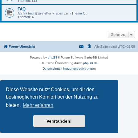
Themen:
378
FAQ
Archiv häufig gestellter Fragen zum Thema Qt
Themen:
4
Gehe zu
Foren-Übersicht
Alle Zeiten sind
UTC+02:00
Powered by
phpBB
® Forum Software © phpBB Limited
Deutsche Übersetzung durch
phpBB.de
Datenschutz
|
Nutzungsbedingungen
Diese Website nutzt Cookies, um dir den
bestmöglichen Komfort bei der Nutzung zu
bieten.
Mehr erfahren
Verstanden!