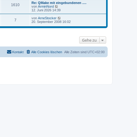
t
r
e
Re: QMake mit eingebundenen .…
r
1610
B
s
N
von
ArminNord
a
e
t
e
12. Juni 2026 14:39
g
i
e
u
t
r
e
N
von
ArneStocker
r
7
B
s
e
20. September 2008 16:02
a
e
t
u
g
i
e
e
t
r
s
r
B
t
a
e
Gehe zu
e
g
i
r
t
B
r
e
Kontakt
Alle Cookies löschen
Alle Zeiten sind
UTC+02:00
a
i
g
t
r
a
g