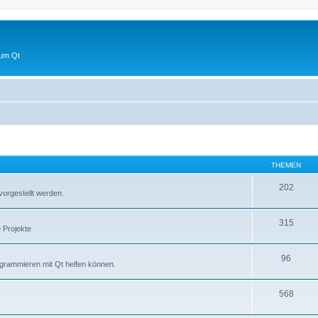
 um Qt
THEMEN
202
vorgestellt werden.
315
 Projekte
96
ogrammieren mit Qt helfen können.
568