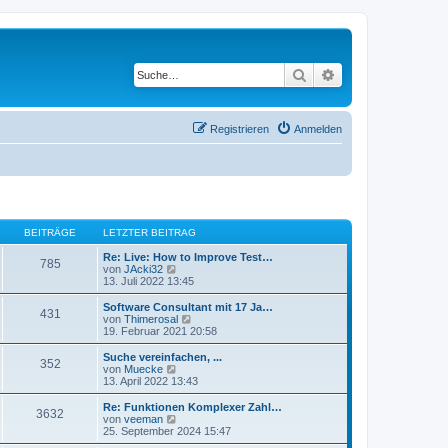
Suche
Erweiterte Suche
Registrieren
Anmelden
BEITRÄGE
LETZTER BEITRAG
Re: Live: How to Improve Test…
785
N
von
JAcki32
e
13. Juli 2022 13:45
u
e
Software Consultant mit 17 Ja…
431
s
N
von
Thimerosal
t
e
19. Februar 2021 20:58
e
u
r
e
Suche vereinfachen, ...
352
B
s
N
von
Muecke
e
t
e
13. April 2022 13:43
i
e
u
t
r
e
Re: Funktionen Komplexer Zahl…
r
3632
B
s
N
von
veeman
a
e
t
e
25. September 2024 15:47
g
i
e
u