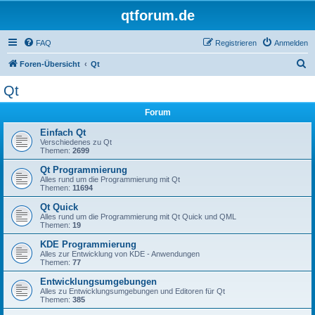
qtforum.de
FAQ
Registrieren
Anmelden
S
Foren-Übersicht
Qt
u
Qt
c
Forum
h
e
Einfach Qt
Verschiedenes zu Qt
Themen:
2699
Qt Programmierung
Alles rund um die Programmierung mit Qt
Themen:
11694
Qt Quick
Alles rund um die Programmierung mit Qt Quick und QML
Themen:
19
KDE Programmierung
Alles zur Entwicklung von KDE - Anwendungen
Themen:
77
Entwicklungsumgebungen
Alles zu Entwicklungsumgebungen und Editoren für Qt
Themen:
385