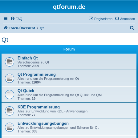
qtforum.de
FAQ
Registrieren
Anmelden
S
Foren-Übersicht
Qt
u
Qt
c
Forum
h
e
Einfach Qt
Verschiedenes zu Qt
Themen:
2699
Qt Programmierung
Alles rund um die Programmierung mit Qt
Themen:
11694
Qt Quick
Alles rund um die Programmierung mit Qt Quick und QML
Themen:
19
KDE Programmierung
Alles zur Entwicklung von KDE - Anwendungen
Themen:
77
Entwicklungsumgebungen
Alles zu Entwicklungsumgebungen und Editoren für Qt
Themen:
385