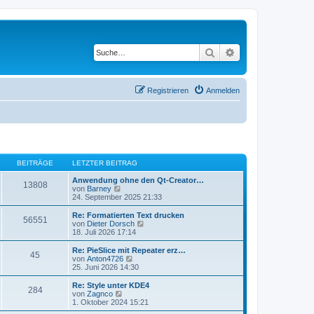
Suche
Erweiterte Suche
Registrieren
Anmelden
BEITRÄGE
LETZTER BEITRAG
Anwendung ohne den Qt-Creator…
13808
N
von
Barney
e
24. September 2025 21:33
u
e
Re: Formatierten Text drucken
56551
s
N
von
Dieter Dorsch
t
e
18. Juli 2026 17:14
e
u
r
e
Re: PieSlice mit Repeater erz…
45
B
s
N
von
Anton4726
e
t
e
25. Juni 2026 14:30
i
e
u
t
r
e
Re: Style unter KDE4
r
284
B
s
N
von
Zagnco
a
e
t
e
1. Oktober 2024 15:21
g
i
e
u