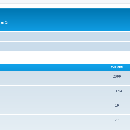
 um Qt
THEMEN
2699
11694
19
77