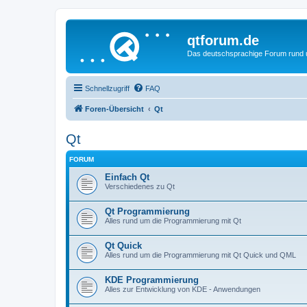
qtforum.de
Das deutschsprachige Forum rund
Schnellzugriff
FAQ
Foren-Übersicht
Qt
Qt
FORUM
Einfach Qt
Verschiedenes zu Qt
Qt Programmierung
Alles rund um die Programmierung mit Qt
Qt Quick
Alles rund um die Programmierung mit Qt Quick und QML
KDE Programmierung
Alles zur Entwicklung von KDE - Anwendungen