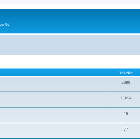
 um Qt
THEMEN
2699
11694
19
77