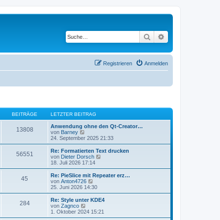
Suche
Erweiterte Suche
Registrieren
Anmelden
BEITRÄGE
LETZTER BEITRAG
Anwendung ohne den Qt-Creator…
13808
N
von
Barney
e
24. September 2025 21:33
u
e
Re: Formatierten Text drucken
56551
s
N
von
Dieter Dorsch
t
e
18. Juli 2026 17:14
e
u
r
e
Re: PieSlice mit Repeater erz…
45
B
s
N
von
Anton4726
e
t
e
25. Juni 2026 14:30
i
e
u
t
r
e
Re: Style unter KDE4
r
284
B
s
N
von
Zagnco
a
e
t
e
1. Oktober 2024 15:21
g
i
e
u