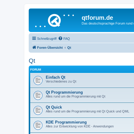
qtforum.de
Das deutschsprachige Forum rund
Schnellzugriff
FAQ
Foren-Übersicht
Qt
Qt
FORUM
Einfach Qt
Verschiedenes zu Qt
Qt Programmierung
Alles rund um die Programmierung mit Qt
Qt Quick
Alles rund um die Programmierung mit Qt Quick und QML
KDE Programmierung
Alles zur Entwicklung von KDE - Anwendungen