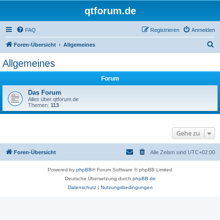
qtforum.de
FAQ
Registrieren
Anmelden
S
Foren-Übersicht
Allgemeines
u
Allgemeines
c
Forum
h
e
Das Forum
Alles über qtforum.de
Themen:
113
Gehe zu
Foren-Übersicht
Alle Zeiten sind
UTC+02:00
Powered by
phpBB
® Forum Software © phpBB Limited
Deutsche Übersetzung durch
phpBB.de
Datenschutz
|
Nutzungsbedingungen