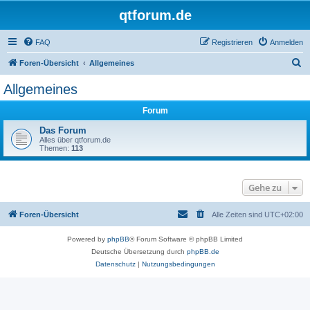
qtforum.de
FAQ
Registrieren
Anmelden
S
Foren-Übersicht
Allgemeines
u
Allgemeines
c
Forum
h
e
Das Forum
Alles über qtforum.de
Themen:
113
Gehe zu
Foren-Übersicht
Alle Zeiten sind
UTC+02:00
Powered by
phpBB
® Forum Software © phpBB Limited
Deutsche Übersetzung durch
phpBB.de
Datenschutz
|
Nutzungsbedingungen