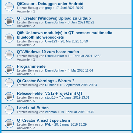
QtCreator - Debuggen unter Android
Letzter Beitrag von
grog
«
17. Juni 2021 20:07
Antworten:
1
QT Creator (Windows) Upload zu Github
Letzter Beitrag von
DimitriJunker
«
8. Juni 2021 02:22
Antworten:
2
Qt6: Unknown module(s) in QT: sensors multimedia
bluetooth nfc websockets
Letzter Beitrag von
Uwe123
«
28. Mai 2021 10:59
Antworten:
2
QT/Windows 10 zum haare raufen
Letzter Beitrag von
DimitriJunker
«
11. Februar 2021 12:32
Antworten:
1
Programmende
Letzter Beitrag von
DimitriJunker
«
4. Mai 2020 11:04
Antworten:
1
Qt Creator Warnings - Warum ?
Letzter Beitrag von
Runner
«
11. September 2019 20:54
Release-Fehler VS17-Projekt mit QT
Letzter Beitrag von
studi15
«
7. August 2019 13:31
Antworten:
5
Label und Button
Letzter Beitrag von
veeman
«
19. Februar 2019 19:45
QTCreator Ansicht speichern
Letzter Beitrag von
IWL
«
20. Januar 2019 13:29
Antworten:
2