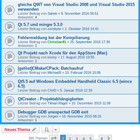
gleiche QWT von Visual Studio 2008 und Visual Studio 2015
verwenden
Letzter Beitrag von
Saheb
«
8. November 2016 06:51
Antworten:
4
Qt 5.7 und mingw 5.3.0
Letzter Beitrag von
zerobyte
«
1. Oktober 2016 14:41
Fehlermeldung bei der Kompilierung
Letzter Beitrag von
Christian81
«
25. September 2016 17:38
Antworten:
1
Qt Projekt nach Xcode für den AppStore (Mac)
Letzter Beitrag von
kenny
«
17. August 2016 19:55
Antworten:
1
[gelöst]CMake/CPack: Batchaufruf
Letzter Beitrag von
MichaelS
«
10. Februar 2016 15:06
Qt5.5 auf Windows Embedded Handheld Classic 6.5 (wince
6.5)
Letzter Beitrag von
ChriD
«
5. Januar 2016 12:39
QtCreator - Projektabhängigkeiten
Letzter Beitrag von
Tilman Räger
«
10. Dezember 2015 11:06
Debugger GDB unexpected GDB exit
Letzter Beitrag von
Jürgen
«
16. November 2015 08:25
Antworten:
1
Neues Thema
Seite
1
von
8
1
2
3
4
5
8
Nächste
385 Themen
…