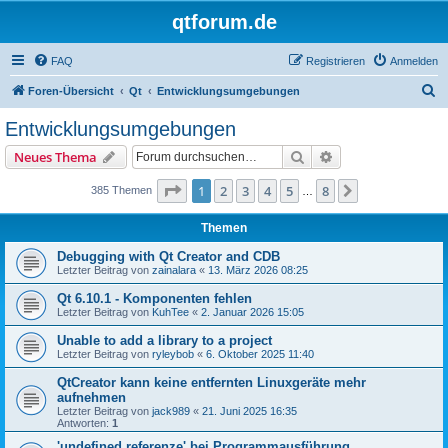
qtforum.de
FAQ
Registrieren
Anmelden
S
Foren-Übersicht
Qt
Entwicklungsumgebungen
u
Entwicklungsumgebungen
c
Suche
Erweiterte Suche
Neues Thema
h
e
Seite
1
von
8
1
2
3
4
5
8
Nächste
385 Themen
…
Themen
Debugging with Qt Creator and CDB
Letzter Beitrag von
zainalara
«
13. März 2026 08:25
Qt 6.10.1 - Komponenten fehlen
Letzter Beitrag von
KuhTee
«
2. Januar 2026 15:05
Unable to add a library to a project
Letzter Beitrag von
ryleybob
«
6. Oktober 2025 11:40
QtCreator kann keine entfernten Linuxgeräte mehr
aufnehmen
Letzter Beitrag von
jack989
«
21. Juni 2025 16:35
Antworten:
1
'undefined referenze' bei Programmausführung