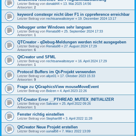
Letzter Beitrag von
donald44
«
13. Mai 2025 14:56
Antworten:
2
keyword constexpr nicht über F1 in cppreference erreichbar
Letzter Beitrag von
rechtsanwaltsteyer
«
19. Dezember 2024 13:17
Debugger unter Windows sehr langsam
Letzter Beitrag von
Renata98
«
25. September 2024 17:33
Antworten:
1
QTCreator - qDebug-Meldungen werden nicht ausgegeben
Letzter Beitrag von
Renata98
«
27. August 2024 17:29
Antworten:
6
QtCreator und SFML
Letzter Beitrag von
rechtsanwaltsteyer
«
16. April 2024 17:29
Antworten:
1
Protocol Buffers im Qt-Projekt verwenden
Letzter Beitrag von
aliye01
«
17. Oktober 2023 15:33
Antworten:
9
Frage zu QGraphicsView mouseMoveEvent
Letzter Beitrag von
Bolzen
«
4. April 2023 22:26
QT-Creator Error __PTHREAD_MUTEX_INITIALIZER
Letzter Beitrag von
Salvator
«
25. April 2022 09:26
Antworten:
1
Fenster richtig einstellen
Letzter Beitrag von
Stephan98
«
3. April 2022 11:28
QtCreator Neue Projekt erstellen
Letzter Beitrag von
uunail58
«
7. März 2022 13:09