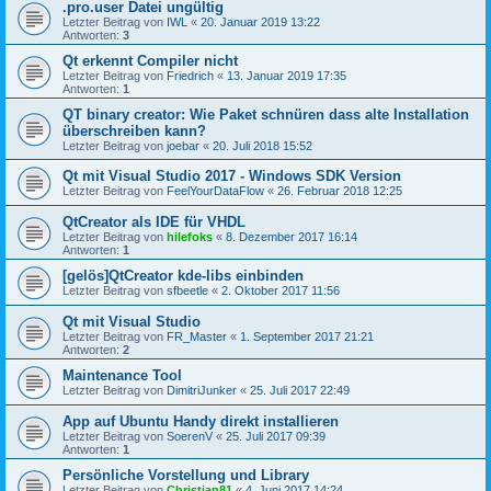
.pro.user Datei ungültig
Letzter Beitrag von
IWL
«
20. Januar 2019 13:22
Antworten:
3
Qt erkennt Compiler nicht
Letzter Beitrag von
Friedrich
«
13. Januar 2019 17:35
Antworten:
1
QT binary creator: Wie Paket schnüren dass alte Installation
überschreiben kann?
Letzter Beitrag von
joebar
«
20. Juli 2018 15:52
Qt mit Visual Studio 2017 - Windows SDK Version
Letzter Beitrag von
FeelYourDataFlow
«
26. Februar 2018 12:25
QtCreator als IDE für VHDL
Letzter Beitrag von
hilefoks
«
8. Dezember 2017 16:14
Antworten:
1
[gelös]QtCreator kde-libs einbinden
Letzter Beitrag von
sfbeetle
«
2. Oktober 2017 11:56
Qt mit Visual Studio
Letzter Beitrag von
FR_Master
«
1. September 2017 21:21
Antworten:
2
Maintenance Tool
Letzter Beitrag von
DimitriJunker
«
25. Juli 2017 22:49
App auf Ubuntu Handy direkt installieren
Letzter Beitrag von
SoerenV
«
25. Juli 2017 09:39
Antworten:
1
Persönliche Vorstellung und Library
Letzter Beitrag von
Christian81
«
4. Juni 2017 14:24