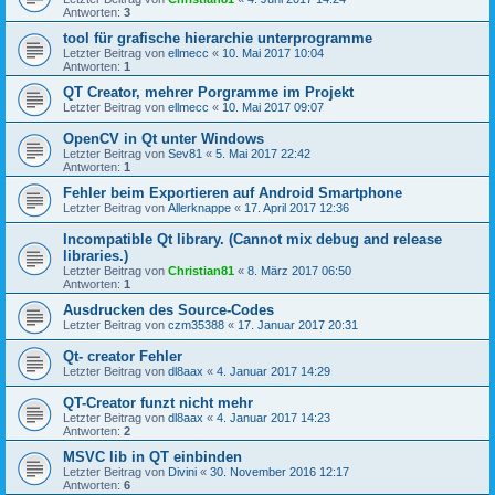
Antworten:
3
tool für grafische hierarchie unterprogramme
Letzter Beitrag von
ellmecc
«
10. Mai 2017 10:04
Antworten:
1
QT Creator, mehrer Porgramme im Projekt
Letzter Beitrag von
ellmecc
«
10. Mai 2017 09:07
OpenCV in Qt unter Windows
Letzter Beitrag von
Sev81
«
5. Mai 2017 22:42
Antworten:
1
Fehler beim Exportieren auf Android Smartphone
Letzter Beitrag von
Allerknappe
«
17. April 2017 12:36
Incompatible Qt library. (Cannot mix debug and release
libraries.)
Letzter Beitrag von
Christian81
«
8. März 2017 06:50
Antworten:
1
Ausdrucken des Source-Codes
Letzter Beitrag von
czm35388
«
17. Januar 2017 20:31
Qt- creator Fehler
Letzter Beitrag von
dl8aax
«
4. Januar 2017 14:29
QT-Creator funzt nicht mehr
Letzter Beitrag von
dl8aax
«
4. Januar 2017 14:23
Antworten:
2
MSVC lib in QT einbinden
Letzter Beitrag von
Divini
«
30. November 2016 12:17
Antworten:
6