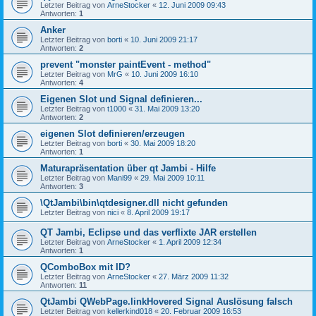
Letzter Beitrag von
ArneStocker
«
12. Juni 2009 09:43
Antworten:
1
Anker
Letzter Beitrag von
borti
«
10. Juni 2009 21:17
Antworten:
2
prevent "monster paintEvent - method"
Letzter Beitrag von
MrG
«
10. Juni 2009 16:10
Antworten:
4
Eigenen Slot und Signal definieren...
Letzter Beitrag von
t1000
«
31. Mai 2009 13:20
Antworten:
2
eigenen Slot definieren/erzeugen
Letzter Beitrag von
borti
«
30. Mai 2009 18:20
Antworten:
1
Maturapräsentation über qt Jambi - Hilfe
Letzter Beitrag von
Mani99
«
29. Mai 2009 10:11
Antworten:
3
\QtJambi\bin\qtdesigner.dll nicht gefunden
Letzter Beitrag von
nici
«
8. April 2009 19:17
QT Jambi, Eclipse und das verflixte JAR erstellen
Letzter Beitrag von
ArneStocker
«
1. April 2009 12:34
Antworten:
1
QComboBox mit ID?
Letzter Beitrag von
ArneStocker
«
27. März 2009 11:32
Antworten:
11
QtJambi QWebPage.linkHovered Signal Auslösung falsch
Letzter Beitrag von
kellerkind018
«
20. Februar 2009 16:53