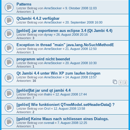
Patterns
Letzter Beitrag von
ArneStocker
«
9. Oktober 2008 11:03
Antworten:
1
QtJambi 4.4.2 verfügbar
Letzter Beitrag von
ArneStocker
«
20. September 2008 16:00
[gelöst] .jar exportieren aus eclipse 3.4 (Qt Jambi 4.4)
Letzter Beitrag von
dynay
«
26. August 2008 20:16
Antworten:
3
Exception in thread "main" java.lang.NoSuchMethodE
Letzter Beitrag von
ArneStocker
«
21. August 2008 12:50
Antworten:
1
programm wird nicht beendet
Letzter Beitrag von
ArneStocker
«
20. August 2008 10:30
Antworten:
1
Qt Jambi 4.4 unter Win XP zum laufen bringen
Letzter Beitrag von
ArneStocker
«
14. August 2008 13:57
Antworten:
16
1
2
[gelöst]fat jar und qt jambi 4.4
Letzter Beitrag von
thalro
«
12. August 2008 17:44
Antworten:
7
[gelöst] Wie funktioniert QTreeModel.setHeaderData() ?
Letzter Beitrag von
Orzl
«
12. August 2008 13:58
Antworten:
2
[gelöst] Keine Maus nach schliessen eines Dialogs.
Letzter Beitrag von
svenali
«
7. August 2008 12:25
Antworten:
1