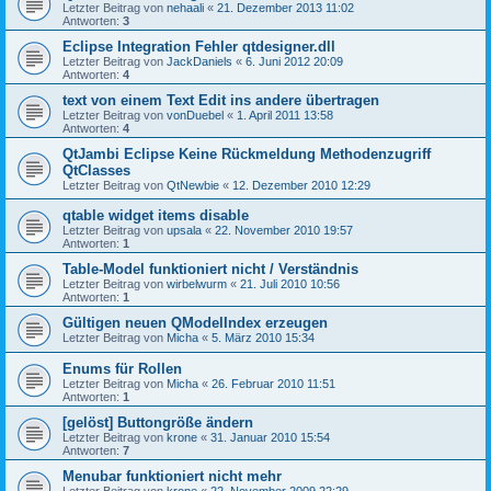
Letzter Beitrag von
nehaali
«
21. Dezember 2013 11:02
Antworten:
3
Eclipse Integration Fehler qtdesigner.dll
Letzter Beitrag von
JackDaniels
«
6. Juni 2012 20:09
Antworten:
4
text von einem Text Edit ins andere übertragen
Letzter Beitrag von
vonDuebel
«
1. April 2011 13:58
Antworten:
4
QtJambi Eclipse Keine Rückmeldung Methodenzugriff
QtClasses
Letzter Beitrag von
QtNewbie
«
12. Dezember 2010 12:29
qtable widget items disable
Letzter Beitrag von
upsala
«
22. November 2010 19:57
Antworten:
1
Table-Model funktioniert nicht / Verständnis
Letzter Beitrag von
wirbelwurm
«
21. Juli 2010 10:56
Antworten:
1
Gültigen neuen QModelIndex erzeugen
Letzter Beitrag von
Micha
«
5. März 2010 15:34
Enums für Rollen
Letzter Beitrag von
Micha
«
26. Februar 2010 11:51
Antworten:
1
[gelöst] Buttongröße ändern
Letzter Beitrag von
krone
«
31. Januar 2010 15:54
Antworten:
7
Menubar funktioniert nicht mehr