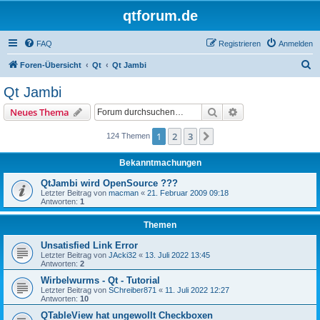
qtforum.de
FAQ
Registrieren
Anmelden
S
Foren-Übersicht
Qt
Qt Jambi
u
Qt Jambi
c
Suche
Erweiterte Suche
Neues Thema
h
e
1
2
3
Nächste
124 Themen
Bekanntmachungen
QtJambi wird OpenSource ???
Letzter Beitrag von
macman
«
21. Februar 2009 09:18
Antworten:
1
Themen
Unsatisfied Link Error
Letzter Beitrag von
JAcki32
«
13. Juli 2022 13:45
Antworten:
2
Wirbelwurms - Qt - Tutorial
Letzter Beitrag von
SChreiber871
«
11. Juli 2022 12:27
Antworten:
10
QTableView hat ungewollt Checkboxen