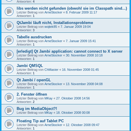
Antworten:
4
libs werden nicht gefunden (obwohl sie im Classpath sind...)
Letzter Beitrag von
ArneStocker
«
8. Februar 2009 11:17
Antworten:
1
QtJambi läuft nicht, Installationsprobleme
Letzter Beitrag von
wojtek85
«
7. Januar 2009 19:04
Antworten:
3
Tabelle ausdrucken
Letzter Beitrag von
ArneStocker
«
7. Januar 2009 15:41
Antworten:
1
[erledigt] Qt Jambi application: cannot connect to X server
Letzter Beitrag von
ArneStocker
«
30. November 2008 10:18
Antworten:
1
Jambi QMSQL
Letzter Beitrag von
ChMaster
«
16. November 2008 01:45
Antworten:
1
Qt Jambi / openGL
Letzter Beitrag von
ArneStocker
«
13. November 2008 04:08
Antworten:
1
2. Fenster öffnen
Letzter Beitrag von
MKay
«
27. Oktober 2008 14:56
Antworten:
2
Bug im MediaObject?!
Letzter Beitrag von
MKay
«
18. Oktober 2008 00:08
Floating Tip auf Tablet PC
Letzter Beitrag von
ArneStocker
«
12. Oktober 2008 09:47
Antworten:
1