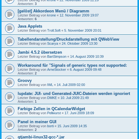
Letzter Beitrag von
krone
«
22. November 2009 22:29
Antworten:
3
[gelöst] Akkordeon Menü / Diagramm
Letzter Beitrag von
krone
«
12. November 2009 19:07
Antworten:
6
Java Applets
Letzter Beitrag von
Troll.Soft
«
5. November 2009 20:01
Tabellendarstellung/Druckdarstellung mit QWebView
Letzter Beitrag von
Scarya
«
24. Oktober 2009 13:30
Jambi 4.5.2 übersetzen
Letzter Beitrag von
BartSimpson
«
14. August 2009 10:39
Workaround für "Signals of generic types not supported:
Letzter Beitrag von
ArneStocker
«
6. August 2009 09:48
Antworten:
2
Groovy
Letzter Beitrag von
IWL
«
14. Juli 2009 02:00
lupdate: JUI- und Generated-JUIC-Dateien werden ignoriert
Letzter Beitrag von
DMKE
«
10. Juli 2009 21:49
Antworten:
1
Farbige Zellen in QCalendarWidget
Letzter Beitrag von
Pellwurst
«
17. Juni 2009 18:09
Panel in meiner GUI
Letzter Beitrag von
borti
«
15. Juni 2009 14:35
Antworten:
2
qtjambi-linux32-gcc-*.jar