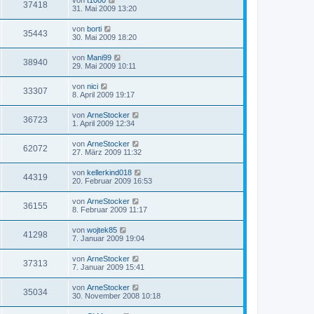
37418
31. Mai 2009 13:20
von
borti
35443
30. Mai 2009 18:20
von
Mani99
38940
29. Mai 2009 10:11
von
nici
33307
8. April 2009 19:17
von
ArneStocker
36723
1. April 2009 12:34
von
ArneStocker
62072
27. März 2009 11:32
von
kellerkind018
44319
20. Februar 2009 16:53
von
ArneStocker
36155
8. Februar 2009 11:17
von
wojtek85
41298
7. Januar 2009 19:04
von
ArneStocker
37313
7. Januar 2009 15:41
von
ArneStocker
35034
30. November 2008 10:18