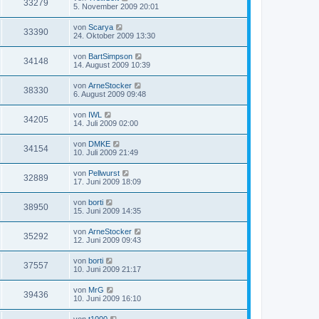
33279
5. November 2009 20:01
von
Scarya
33390
24. Oktober 2009 13:30
von
BartSimpson
34148
14. August 2009 10:39
von
ArneStocker
38330
6. August 2009 09:48
von
IWL
34205
14. Juli 2009 02:00
von
DMKE
34154
10. Juli 2009 21:49
von
Pellwurst
32889
17. Juni 2009 18:09
von
borti
38950
15. Juni 2009 14:35
von
ArneStocker
35292
12. Juni 2009 09:43
von
borti
37557
10. Juni 2009 21:17
von
MrG
39436
10. Juni 2009 16:10
von
t1000