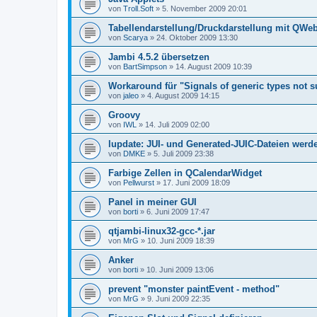
von
Troll.Soft
»
5. November 2009 20:01
Tabellendarstellung/Druckdarstellung mit QWe
von
Scarya
»
24. Oktober 2009 13:30
Jambi 4.5.2 übersetzen
von
BartSimpson
»
14. August 2009 10:39
Workaround für "Signals of generic types not s
von
jaleo
»
4. August 2009 14:15
Groovy
von
IWL
»
14. Juli 2009 02:00
lupdate: JUI- und Generated-JUIC-Dateien werde
von
DMKE
»
5. Juli 2009 23:38
Farbige Zellen in QCalendarWidget
von
Pellwurst
»
17. Juni 2009 18:09
Panel in meiner GUI
von
borti
»
6. Juni 2009 17:47
qtjambi-linux32-gcc-*.jar
von
MrG
»
10. Juni 2009 18:39
Anker
von
borti
»
10. Juni 2009 13:06
prevent "monster paintEvent - method"
von
MrG
»
9. Juni 2009 22:35