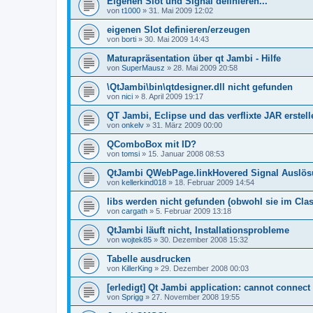
Eigenen Slot und Signal definieren...
von
t1000
»
31. Mai 2009 12:02
eigenen Slot definieren/erzeugen
von
borti
»
30. Mai 2009 14:43
Maturapräsentation über qt Jambi - Hilfe
von
SuperMausz
»
28. Mai 2009 20:58
\QtJambi\bin\qtdesigner.dll nicht gefunden
von
nici
»
8. April 2009 19:17
QT Jambi, Eclipse und das verflixte JAR erstell
von
onkelv
»
31. März 2009 00:00
QComboBox mit ID?
von
tomsi
»
15. Januar 2008 08:53
QtJambi QWebPage.linkHovered Signal Auslös
von
kellerkind018
»
18. Februar 2009 14:54
libs werden nicht gefunden (obwohl sie im Clas
von
cargath
»
5. Februar 2009 13:18
QtJambi läuft nicht, Installationsprobleme
von
wojtek85
»
30. Dezember 2008 15:32
Tabelle ausdrucken
von
KillerKing
»
29. Dezember 2008 00:03
[erledigt] Qt Jambi application: cannot connect 
von
Sprigg
»
27. November 2008 19:55