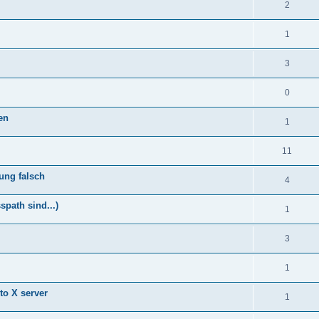
2
1
3
0
en
1
11
ung falsch
4
spath sind...)
1
3
1
to X server
1