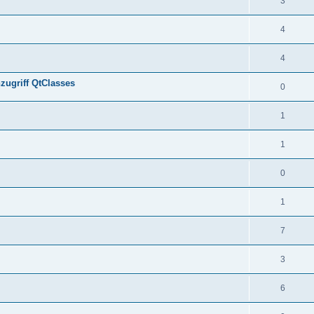
3
4
4
ugriff QtClasses
0
1
1
0
1
7
3
6