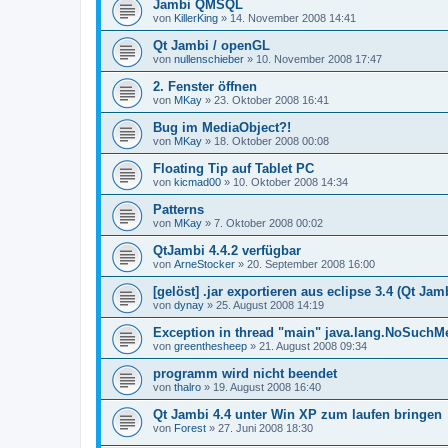
Jambi QMSQL
von
KillerKing
»
14. November 2008 14:41
Qt Jambi / openGL
von
nullenschieber
»
10. November 2008 17:47
2. Fenster öffnen
von
MKay
»
23. Oktober 2008 16:41
Bug im MediaObject?!
von
MKay
»
18. Oktober 2008 00:08
Floating Tip auf Tablet PC
von
kicmad00
»
10. Oktober 2008 14:34
Patterns
von
MKay
»
7. Oktober 2008 00:02
QtJambi 4.4.2 verfügbar
von
ArneStocker
»
20. September 2008 16:00
[gelöst] .jar exportieren aus eclipse 3.4 (Qt Jamb
von
dynay
»
25. August 2008 14:19
Exception in thread "main" java.lang.NoSuch
von
greenthesheep
»
21. August 2008 09:34
programm wird nicht beendet
von
thalro
»
19. August 2008 16:40
Qt Jambi 4.4 unter Win XP zum laufen bringen
von
Forest
»
27. Juni 2008 18:30