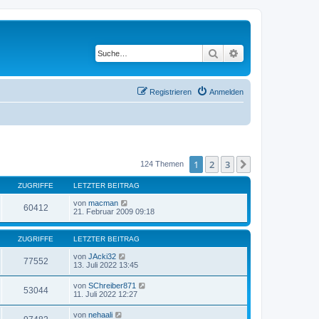
Suche
Erweiterte Suche
Registrieren
Anmelden
1
2
3
Nächste
124 Themen
ZUGRIFFE
LETZTER BEITRAG
von
macman
60412
21. Februar 2009 09:18
ZUGRIFFE
LETZTER BEITRAG
von
JAcki32
77552
13. Juli 2022 13:45
von
SChreiber871
53044
11. Juli 2022 12:27
von
nehaali