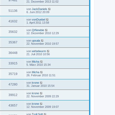
97482
21. Dezember 2013 11:02
von
JackDaniels
51136
6. Juni 2012 20:09
von
vonDuebel
41632
1. April 2011 13:58
von
QtNewbie
35632
12. Dezember 2010 12:29
von
upsala
35367
22. November 2010 19:57
von
wirbelwurm
36448
21. Juli 2010 10:56
von
Micha
33915
5. März 2010 15:34
von
Micha
35719
26. Februar 2010 11:51
von
krone
47280
31. Januar 2010 15:54
von
krone
39912
22. November 2009 22:29
von
krone
43657
12. November 2009 19:07
von
Troll.Soft