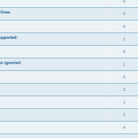
0
bView
0
0
upported:
2
0
n ignoriert
1
0
2
1
2
4