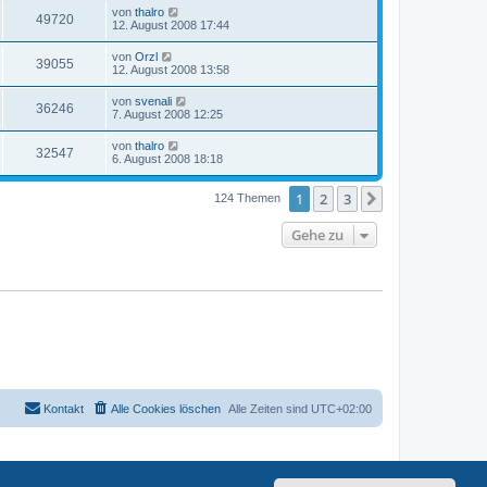
von
thalro
49720
12. August 2008 17:44
von
Orzl
39055
12. August 2008 13:58
von
svenali
36246
7. August 2008 12:25
von
thalro
32547
6. August 2008 18:18
1
2
3
Nächste
124 Themen
Gehe zu
Kontakt
Alle Cookies löschen
Alle Zeiten sind
UTC+02:00