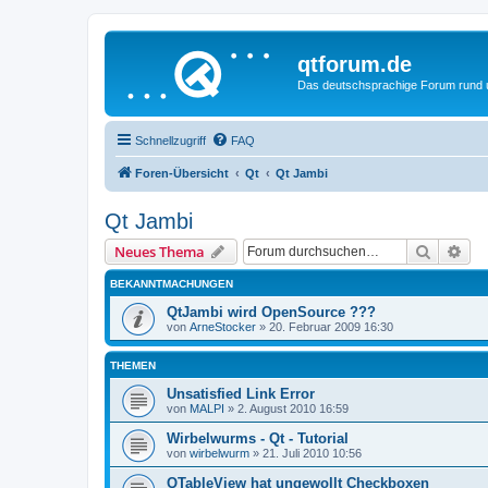
qtforum.de
Das deutschsprachige Forum rund
Schnellzugriff
FAQ
Foren-Übersicht
Qt
Qt Jambi
Qt Jambi
Suche
Erw
Neues Thema
BEKANNTMACHUNGEN
QtJambi wird OpenSource ???
von
ArneStocker
»
20. Februar 2009 16:30
THEMEN
Unsatisfied Link Error
von
MALPI
»
2. August 2010 16:59
Wirbelwurms - Qt - Tutorial
von
wirbelwurm
»
21. Juli 2010 10:56
QTableView hat ungewollt Checkboxen