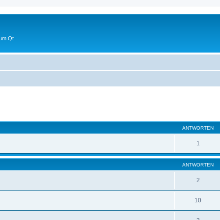
 um Qt
eiterte Suche
ANTWORTEN
1
ANTWORTEN
2
10