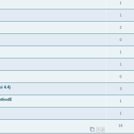
1
1
2
0
1
1
0
i 4.4)
3
MethodE
1
1
16
1
2