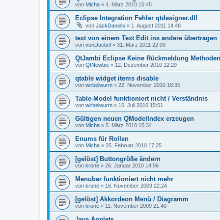
von
Micha
»
4. März 2010 15:45
Eclipse Integration Fehler qtdesigner.dll
von
JackDaniels
»
1. August 2011 14:48
text von einem Text Edit ins andere übertragen
von
vonDuebel
»
31. März 2011 22:09
QtJambi Eclipse Keine Rückmeldung Methodenz
von
QtNewbie
»
12. Dezember 2010 12:29
qtable widget items disable
von
wirbelwurm
»
22. November 2010 18:35
Table-Model funktioniert nicht / Verständnis
von
wirbelwurm
»
15. Juli 2010 15:51
Gültigen neuen QModelIndex erzeugen
von
Micha
»
5. März 2010 15:34
Enums für Rollen
von
Micha
»
25. Februar 2010 17:25
[gelöst] Buttongröße ändern
von
krone
»
26. Januar 2010 14:56
Menubar funktioniert nicht mehr
von
krone
»
16. November 2009 22:24
[gelöst] Akkordeon Menü / Diagramm
von
krone
»
11. November 2009 21:40
Java Applets