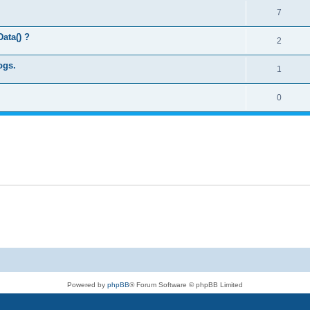
7
ata() ?
2
ogs.
1
0
Powered by
phpBB
® Forum Software © phpBB Limited
Deutsche Übersetzung durch
phpBB.de
Datenschutz
|
Nutzungsbedingungen