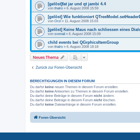
[gelöst]fat jar und qt jambi 4.4
von
thalro
»
6. August 2008 15:59
[gelöst] Wie funktioniert QTreeModel.setHeaderD
von
Orzl
»
11. August 2008 15:03
[gelöst] Keine Maus nach schliessen eines Dial
von
svenali
»
6. August 2008 15:09
child events bei QGrphicsItemGroup
von
thalro
»
6. August 2008 18:18
Neues Thema
Zurück zur Foren-Übersicht
BERECHTIGUNGEN IN DIESEM FORUM
Du darfst
keine
neuen Themen in diesem Forum erstellen.
Du darfst
keine
Antworten zu Themen in diesem Forum erstellen.
Du darfst deine Beiträge in diesem Forum
nicht
ändern.
Du darfst deine Beiträge in diesem Forum
nicht
löschen.
Du darfst
keine
Dateianhänge in diesem Forum erstellen.
Foren-Übersicht