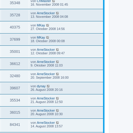
von
ChMaster
35348
16. November 2008 01:45
von
ArneStocker
35728
13. November 2008 04:08
von
MKay
40375
27. Oktober 2008 14:56
von
MKay
37699
18. Oktober 2008 00:08
von
ArneStocker
35001
12. Oktober 2008 09:47
von
ArneStocker
36612
9. Oktober 2008 11:03
von
ArneStocker
32480
20. September 2008 16:00
von
dynay
39607
26. August 2008 20:16
von
ArneStocker
35534
21. August 2008 12:50
von
ArneStocker
36015
20. August 2008 10:30
von
ArneStocker
84341
14. August 2008 13:57