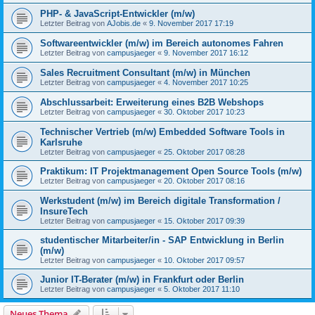
PHP- & JavaScript-Entwickler (m/w)
Letzter Beitrag von
AJobis.de
«
9. November 2017 17:19
Softwareentwickler (m/w) im Bereich autonomes Fahren
Letzter Beitrag von
campusjaeger
«
9. November 2017 16:12
Sales Recruitment Consultant (m/w) in München
Letzter Beitrag von
campusjaeger
«
4. November 2017 10:25
Abschlussarbeit: Erweiterung eines B2B Webshops
Letzter Beitrag von
campusjaeger
«
30. Oktober 2017 10:23
Technischer Vertrieb (m/w) Embedded Software Tools in
Karlsruhe
Letzter Beitrag von
campusjaeger
«
25. Oktober 2017 08:28
Praktikum: IT Projektmanagement Open Source Tools (m/w)
Letzter Beitrag von
campusjaeger
«
20. Oktober 2017 08:16
Werkstudent (m/w) im Bereich digitale Transformation /
InsureTech
Letzter Beitrag von
campusjaeger
«
15. Oktober 2017 09:39
studentischer Mitarbeiter/in - SAP Entwicklung in Berlin
(m/w)
Letzter Beitrag von
campusjaeger
«
10. Oktober 2017 09:57
Junior IT-Berater (m/w) in Frankfurt oder Berlin
Letzter Beitrag von
campusjaeger
«
5. Oktober 2017 11:10
Neues Thema