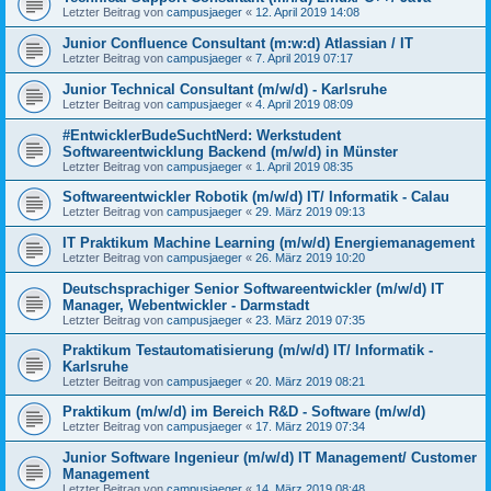
Letzter Beitrag von
campusjaeger
«
12. April 2019 14:08
Junior Confluence Consultant (m:w:d) Atlassian / IT
Letzter Beitrag von
campusjaeger
«
7. April 2019 07:17
Junior Technical Consultant (m/w/d) - Karlsruhe
Letzter Beitrag von
campusjaeger
«
4. April 2019 08:09
#EntwicklerBudeSuchtNerd: Werkstudent
Softwareentwicklung Backend (m/w/d) in Münster
Letzter Beitrag von
campusjaeger
«
1. April 2019 08:35
Softwareentwickler Robotik (m/w/d) IT/ Informatik - Calau
Letzter Beitrag von
campusjaeger
«
29. März 2019 09:13
IT Praktikum Machine Learning (m/w/d) Energiemanagement
Letzter Beitrag von
campusjaeger
«
26. März 2019 10:20
Deutschsprachiger Senior Softwareentwickler (m/w/d) IT
Manager, Webentwickler - Darmstadt
Letzter Beitrag von
campusjaeger
«
23. März 2019 07:35
Praktikum Testautomatisierung (m/w/d) IT/ Informatik -
Karlsruhe
Letzter Beitrag von
campusjaeger
«
20. März 2019 08:21
Praktikum (m/w/d) im Bereich R&D - Software (m/w/d)
Letzter Beitrag von
campusjaeger
«
17. März 2019 07:34
Junior Software Ingenieur (m/w/d) IT Management/ Customer
Management
Letzter Beitrag von
campusjaeger
«
14. März 2019 08:48