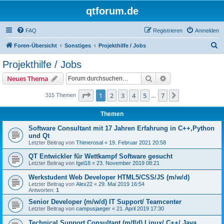
qtforum.de
FAQ
Registrieren
Anmelden
S
Foren-Übersicht
Sonstiges
Projekthilfe / Jobs
u
Projekthilfe / Jobs
c
Suche
Erweiterte Suche
Neues Thema
h
e
Seite
1
von
7
1
2
3
4
5
7
Nächste
315 Themen
…
Themen
Software Consultant mit 17 Jahren Erfahrung in C++,Python
und Qt
Letzter Beitrag von
Thimerosal
«
19. Februar 2021 20:58
QT Entwickler für Wettkampf Software gesucht
Letzter Beitrag von
Igel18
«
23. November 2019 08:21
Werkstudent Web Developer HTML5/CSS/JS (m/w/d)
Letzter Beitrag von
Alex22
«
29. Mai 2019 16:54
Antworten:
1
Senior Developer (m/w/d) IT Support/ Teamcenter
Letzter Beitrag von
campusjaeger
«
21. April 2019 17:30
Technical Support Consultant (m/f/d) Linux/ C++/ Java