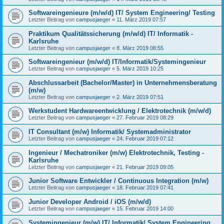
Softwareingenieure (m/w/d) IT/ System Engineering/ Testing
Letzter Beitrag von
campusjaeger
«
11. März 2019 07:57
Praktikum Qualitätssicherung (m/w/d) IT/ Informatik -
Karlsruhe
Letzter Beitrag von
campusjaeger
«
8. März 2019 08:55
Softwareingenieur (m/w/d) IT/Informatik/Systemingenieur
Letzter Beitrag von
campusjaeger
«
5. März 2019 10:25
Abschlussarbeit (Bachelor/Master) in Unternehmensberatung
(m/w)
Letzter Beitrag von
campusjaeger
«
2. März 2019 07:51
Werkstudent Hardwareentwicklung / Elektrotechnik (m/w/d)
Letzter Beitrag von
campusjaeger
«
27. Februar 2019 08:29
IT Consultant (m/w) Informatik/ Systemadministrator
Letzter Beitrag von
campusjaeger
«
24. Februar 2019 07:12
Ingenieur / Mechatroniker (m/w) Elektrotechnik, Testing -
Karlsruhe
Letzter Beitrag von
campusjaeger
«
21. Februar 2019 09:05
Junior Software Entwickler / Continuous Integration (m/w)
Letzter Beitrag von
campusjaeger
«
18. Februar 2019 07:41
Junior Developer Android / iOS (m/w/d)
Letzter Beitrag von
campusjaeger
«
15. Februar 2019 14:00
Systemingenieur (m/w) IT/ Informatik/ System Engineering