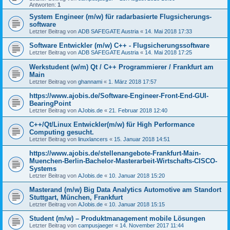
Antworten:
1
System Engineer (m/w) für radarbasierte Flug­sicherungs­
software
Letzter Beitrag von
ADB SAFEGATE Austria
«
14. Mai 2018 17:33
Software Entwickler (m/w) C++ - Flugsicherungssoftware
Letzter Beitrag von
ADB SAFEGATE Austria
«
14. Mai 2018 17:25
Werkstudent (w/m) Qt / C++ Programmierer / Frankfurt am
Main
Letzter Beitrag von
ghannami
«
1. März 2018 17:57
https://www.ajobis.de/Software-Engineer-Front-End-GUI-
BearingPoint
Letzter Beitrag von
AJobis.de
«
21. Februar 2018 12:40
C++/Qt/Linux Entwickler(m/w) für High Performance
Computing gesucht.
Letzter Beitrag von
linuxlancers
«
15. Januar 2018 14:51
https://www.ajobis.de/stellenangebote-Frankfurt-Main-
Muenchen-Berlin-Bachelor-Masterarbeit-Wirtschafts-CISCO-
Systems
Letzter Beitrag von
AJobis.de
«
10. Januar 2018 15:20
Masterand (m/w) Big Data Analytics Automotive am Standort
Stuttgart, München, Frankfurt
Letzter Beitrag von
AJobis.de
«
10. Januar 2018 15:15
Student (m/w) – Produktmanagement mobile Lösungen
Letzter Beitrag von
campusjaeger
«
14. November 2017 11:44