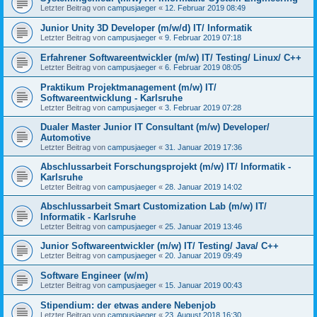
Letzter Beitrag von
campusjaeger
«
12. Februar 2019 08:49
Junior Unity 3D Developer (m/w/d) IT/ Informatik
Letzter Beitrag von
campusjaeger
«
9. Februar 2019 07:18
Erfahrener Softwareentwickler (m/w) IT/ Testing/ Linux/ C++
Letzter Beitrag von
campusjaeger
«
6. Februar 2019 08:05
Praktikum Projektmanagement (m/w) IT/
Softwareentwicklung - Karlsruhe
Letzter Beitrag von
campusjaeger
«
3. Februar 2019 07:28
Dualer Master Junior IT Consultant (m/w) Developer/
Automotive
Letzter Beitrag von
campusjaeger
«
31. Januar 2019 17:36
Abschlussarbeit Forschungsprojekt (m/w) IT/ Informatik -
Karlsruhe
Letzter Beitrag von
campusjaeger
«
28. Januar 2019 14:02
Abschlussarbeit Smart Customization Lab (m/w) IT/
Informatik - Karlsruhe
Letzter Beitrag von
campusjaeger
«
25. Januar 2019 13:46
Junior Softwareentwickler (m/w) IT/ Testing/ Java/ C++
Letzter Beitrag von
campusjaeger
«
20. Januar 2019 09:49
Software Engineer (w/m)
Letzter Beitrag von
campusjaeger
«
15. Januar 2019 00:43
Stipendium: der etwas andere Nebenjob
Letzter Beitrag von
campusjaeger
«
23. August 2018 16:30