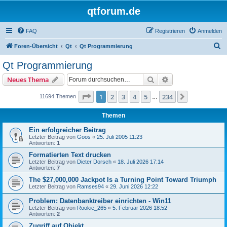
qtforum.de
FAQ
Registrieren
Anmelden
S
Foren-Übersicht
Qt
Qt Programmierung
u
Qt Programmierung
c
Suche
Erweiterte Suche
Neues Thema
h
e
Seite
1
von
234
1
2
3
4
5
234
Nächste
11694 Themen
…
Themen
Ein erfolgreicher Beitrag
Letzter Beitrag von
Goos
«
25. Juli 2005 11:23
Antworten:
1
Formatierten Text drucken
Letzter Beitrag von
Dieter Dorsch
«
18. Juli 2026 17:14
Antworten:
7
The $27,000,000 Jackpot Is a Turning Point Toward Triumph
Letzter Beitrag von
Ramses94
«
29. Juni 2026 12:22
Problem: Datenbanktreiber einrichten - Win11
Letzter Beitrag von
Rookie_265
«
5. Februar 2026 18:52
Antworten:
2
Zugriff auf Objekt