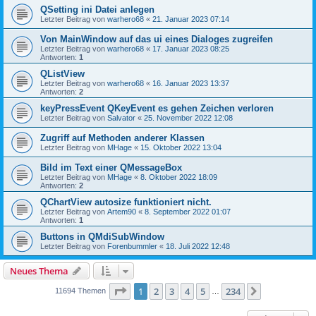
QSetting ini Datei anlegen
Letzter Beitrag von
warhero68
«
21. Januar 2023 07:14
Von MainWindow auf das ui eines Dialoges zugreifen
Letzter Beitrag von
warhero68
«
17. Januar 2023 08:25
Antworten:
1
QListView
Letzter Beitrag von
warhero68
«
16. Januar 2023 13:37
Antworten:
2
keyPressEvent QKeyEvent es gehen Zeichen verloren
Letzter Beitrag von
Salvator
«
25. November 2022 12:08
Zugriff auf Methoden anderer Klassen
Letzter Beitrag von
MHage
«
15. Oktober 2022 13:04
Bild im Text einer QMessageBox
Letzter Beitrag von
MHage
«
8. Oktober 2022 18:09
Antworten:
2
QChartView autosize funktioniert nicht.
Letzter Beitrag von
Artem90
«
8. September 2022 01:07
Antworten:
1
Buttons in QMdiSubWindow
Letzter Beitrag von
Forenbummler
«
18. Juli 2022 12:48
Neues Thema
Seite
1
von
234
1
2
3
4
5
234
Nächste
11694 Themen
…