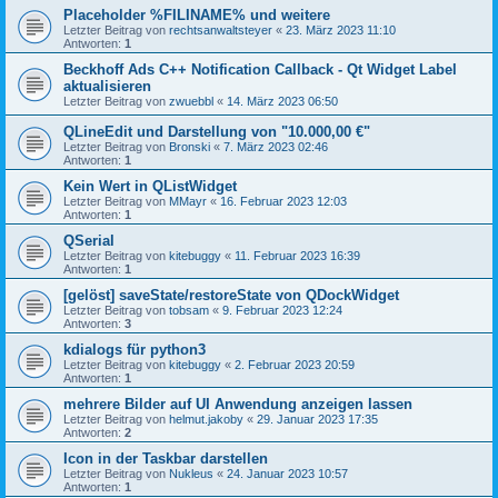
Placeholder %FILINAME% und weitere
Letzter Beitrag von
rechtsanwaltsteyer
«
23. März 2023 11:10
Antworten:
1
Beckhoff Ads C++ Notification Callback - Qt Widget Label
aktualisieren
Letzter Beitrag von
zwuebbl
«
14. März 2023 06:50
QLineEdit und Darstellung von "10.000,00 €"
Letzter Beitrag von
Bronski
«
7. März 2023 02:46
Antworten:
1
Kein Wert in QListWidget
Letzter Beitrag von
MMayr
«
16. Februar 2023 12:03
Antworten:
1
QSerial
Letzter Beitrag von
kitebuggy
«
11. Februar 2023 16:39
Antworten:
1
[gelöst] saveState/restoreState von QDockWidget
Letzter Beitrag von
tobsam
«
9. Februar 2023 12:24
Antworten:
3
kdialogs für python3
Letzter Beitrag von
kitebuggy
«
2. Februar 2023 20:59
Antworten:
1
mehrere Bilder auf UI Anwendung anzeigen lassen
Letzter Beitrag von
helmut.jakoby
«
29. Januar 2023 17:35
Antworten:
2
Icon in der Taskbar darstellen
Letzter Beitrag von
Nukleus
«
24. Januar 2023 10:57
Antworten:
1