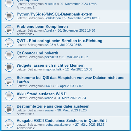
Letzter Beitrag von
Nukleus
«
29. November 2023 12:48
Antworten:
1
Python/PySide6/MySQL-Datenbank extern
Letzter Beitrag von
Schleifchen
«
5. November 2023 10:13
Probleme beim Kompilieren
Letzter Beitrag von
Aurelia
«
30. September 2023 16:30
Antworten:
7
QWT - Plot springt beim Scrollen in x-Richtung
Letzter Beitrag von
cz123
«
6. Juli 2023 08:58
Qt Creator und pokerth
Letzter Beitrag von
pekoll123
«
31. Mai 2023 11:32
Widgets lassen sich nicht verkleinern
Letzter Beitrag von
mgottschalk
«
12. Mai 2023 13:58
Bekomme bei Qt6 das Abspielen von wav Dateien nicht ans
Laufen
Letzter Beitrag von
u640
«
16. April 2023 17:07
Akku Stand auslesen WIN11
Letzter Beitrag von
kendo
«
31. März 2023 21:34
Bestimmte zeile aus dem datei auslesen
Letzter Beitrag von
sowas
«
30. März 2023 15:26
Antworten:
4
Ausgabe ASCII-Code eines Zeichens in QLineEdit
Letzter Beitrag von
rechtsanwaltsteyer
«
27. März 2023 15:37
Antworten:
2