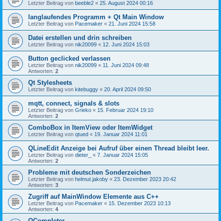
Letzter Beitrag von
beeble2
«
25. August 2024 00:16
langlaufendes Programm + Qt Main Window
Letzter Beitrag von
Pacemaker
«
21. Juni 2024 15:58
Datei erstellen und drin schreiben
Letzter Beitrag von
nik20099
«
12. Juni 2024 15:03
Button geclicked verlassen
Letzter Beitrag von
nik20099
«
11. Juni 2024 09:48
Antworten:
2
Qt Stylesheets
Letzter Beitrag von
kitebuggy
«
20. April 2024 09:50
mqtt, connect, signals & slots
Letzter Beitrag von
Grieko
«
15. Februar 2024 19:10
Antworten:
2
ComboBox in ItemView oder ItemWidget
Letzter Beitrag von
qtued
«
19. Januar 2024 11:01
QLineEdit Anzeige bei Aufruf über einen Thread bleibt leer.
Letzter Beitrag von
dieter_
«
7. Januar 2024 15:05
Antworten:
2
Probleme mit deutschen Sonderzeichen
Letzter Beitrag von
helmut.jakoby
«
23. Dezember 2023 20:42
Antworten:
3
Zugriff auf MainWindow Elemente aus C++
Letzter Beitrag von
Pacemaker
«
15. Dezember 2023 10:13
Antworten:
4
QCompleter