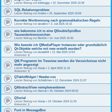
Letzter Beitrag von
kitebuggy
«
22. Dezember 2025 10:39
SQL-Relationsproblem
Letzter Beitrag von
Grieko
«
25. September 2025 19:09
Korrekte Worttrennung nach grammatikalischen Regeln
Letzter Beitrag von
qtvaibro
«
3. Juli 2025 15:15
wie bekomme ich in eine QDoubleSpinBox
Tausendertrennzeichen
Letzter Beitrag von
BenOtt
«
14. Juni 2025 16:30
Wie beende ich QMediaPlayer Instanzen oder grundsätzlich
Qt-Objekte welche mit new erstellt wurden?
Letzter Beitrag von
donald44
«
13. Mai 2025 14:53
Antworten:
2
Qt6 Programm Im Treeview werden die Verzeichnisse nicht
mehr angezeigt
Letzter Beitrag von
Sstop
«
2. April 2025 11:16
Antworten:
3
QTableWidget / Header-css
Letzter Beitrag von
Schleifchen
«
12. Dezember 2024 21:07
QAbstractView reimplementieren
Letzter Beitrag von
Sterzal
«
29. Oktober 2024 09:02
QSerial
Letzter Beitrag von
Sstop
«
19. Oktober 2024 11:33
Antworten:
1
Font in MessageBox