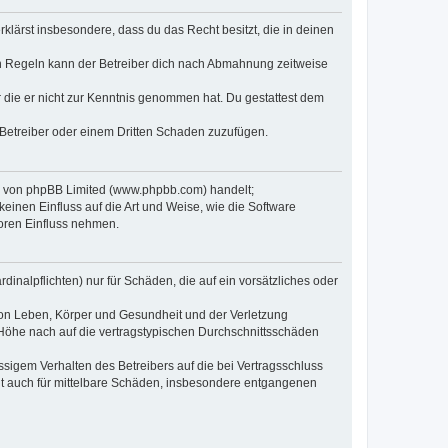
erklärst insbesondere, dass du das Recht besitzt, die in deinen
n Regeln kann der Betreiber dich nach Abmahnung zeitweise
er die er nicht zur Kenntnis genommen hat. Du gestattest dem
 Betreiber oder einem Dritten Schaden zuzufügen.
re von phpBB Limited (www.phpbb.com) handelt;
inen Einfluss auf die Art und Weise, wie die Software
oren Einfluss nehmen.
inalpflichten) nur für Schäden, die auf ein vorsätzliches oder
von Leben, Körper und Gesundheit und der Verletzung
r Höhe nach auf die vertragstypischen Durchschnittsschäden
sigem Verhalten des Betreibers auf die bei Vertragsschluss
lt auch für mittelbare Schäden, insbesondere entgangenen