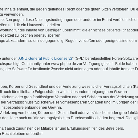
ine Inhalte enthält, die gegen geltendes Recht oder die guten Sitten verstoßen. Du 
 zu verwenden.
erstößen gegen diese Nutzungsbedingungen oder anderer im Board veröffentlichte
ßen und dir ein Hausverbot erteilen.
ortung für die Inhalte von Beiträgen übernimmt, die er nicht selbst erstellt hat od
jederzeit zu löschen oder zu sperren.
räge abzuändern, sofern sie gegen o. g. Regeln verstoßen oder geeignet sind, dem
 unter der „
GNU General Public License v2
“ (GPL) bereitgestellten Foren-Softwa
chsprachige Community unter www.phpbb.de zur Verfügung gestellt. Beide haben ke
g der Software für bestimmte Zwecke nicht untersagen oder auf Inhalte fremder F
ben, Körper und Gesundheit und der Verletzung wesentlicher Vertragspflichten (Kard
gilt auch für mittelbare Folgeschäden wie insbesondere entgangenen Gewinn.
ätzlichem oder grob fahrlässigem Verhalten oder bei Schäden aus der Verletzung 
 die bei Vertragsschluss typischerweise vorhersehbaren Schäden und im übrigen de
wie insbesondere entgangenen Gewinn.
erletzung von Leben, Körper und Gesundheit oder vorsätzlichem oder grob fahrläs
der Höhe nach auf die vertragstypischen Durchschnittsschäden begrenzt. Dies gi
mäß auch zugunsten der Mitarbeiter und Erfüllungsgehilfen des Betreibers.
 Recht bleiben unberührt.