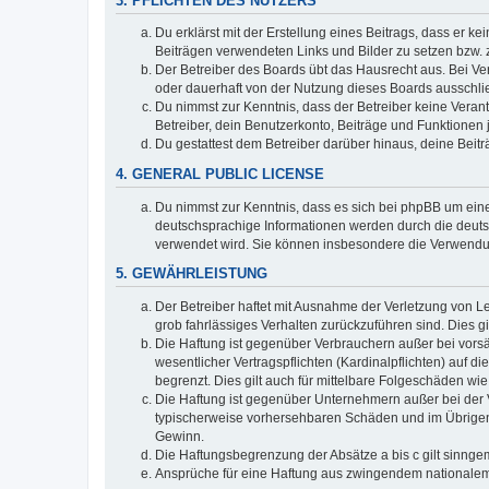
3. PFLICHTEN DES NUTZERS
Du erklärst mit der Erstellung eines Beitrags, dass er ke
Beiträgen verwendeten Links und Bilder zu setzen bzw.
Der Betreiber des Boards übt das Hausrecht aus. Bei V
oder dauerhaft von der Nutzung dieses Boards ausschlie
Du nimmst zur Kenntnis, dass der Betreiber keine Verantw
Betreiber, dein Benutzerkonto, Beiträge und Funktionen 
Du gestattest dem Betreiber darüber hinaus, deine Beit
4. GENERAL PUBLIC LICENSE
Du nimmst zur Kenntnis, dass es sich bei phpBB um eine
deutschsprachige Informationen werden durch die deuts
verwendet wird. Sie können insbesondere die Verwendun
5. GEWÄHRLEISTUNG
Der Betreiber haftet mit Ausnahme der Verletzung von Le
grob fahrlässiges Verhalten zurückzuführen sind. Dies 
Die Haftung ist gegenüber Verbrauchern außer bei vors
wesentlicher Vertragspflichten (Kardinalpflichten) auf
begrenzt. Dies gilt auch für mittelbare Folgeschäden 
Die Haftung ist gegenüber Unternehmern außer bei der V
typischerweise vorhersehbaren Schäden und im Übrigen 
Gewinn.
Die Haftungsbegrenzung der Absätze a bis c gilt sinnge
Ansprüche für eine Haftung aus zwingendem nationalem