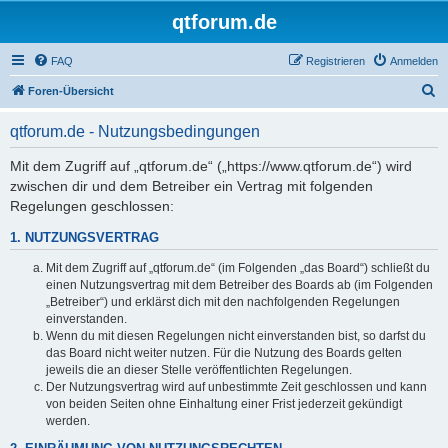
qtforum.de
FAQ
Registrieren
Anmelden
S
Foren-Übersicht
u
qtforum.de - Nutzungsbedingungen
c
h
Mit dem Zugriff auf „qtforum.de“ („https://www.qtforum.de“) wird
zwischen dir und dem Betreiber ein Vertrag mit folgenden
e
Regelungen geschlossen:
1. NUTZUNGSVERTRAG
Mit dem Zugriff auf „qtforum.de“ (im Folgenden „das Board“) schließt du
einen Nutzungsvertrag mit dem Betreiber des Boards ab (im Folgenden
„Betreiber“) und erklärst dich mit den nachfolgenden Regelungen
einverstanden.
Wenn du mit diesen Regelungen nicht einverstanden bist, so darfst du
das Board nicht weiter nutzen. Für die Nutzung des Boards gelten
jeweils die an dieser Stelle veröffentlichten Regelungen.
Der Nutzungsvertrag wird auf unbestimmte Zeit geschlossen und kann
von beiden Seiten ohne Einhaltung einer Frist jederzeit gekündigt
werden.