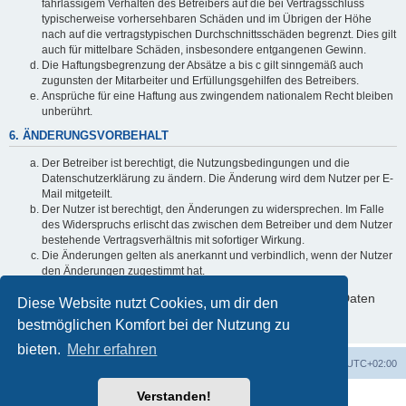
fahrlässigem Verhalten des Betreibers auf die bei Vertragsschluss
typischerweise vorhersehbaren Schäden und im Übrigen der Höhe
nach auf die vertragstypischen Durchschnittsschäden begrenzt. Dies gilt
auch für mittelbare Schäden, insbesondere entgangenen Gewinn.
Die Haftungsbegrenzung der Absätze a bis c gilt sinngemäß auch
zugunsten der Mitarbeiter und Erfüllungsgehilfen des Betreibers.
Ansprüche für eine Haftung aus zwingendem nationalem Recht bleiben
unberührt.
6. ÄNDERUNGSVORBEHALT
Der Betreiber ist berechtigt, die Nutzungsbedingungen und die
Datenschutzerklärung zu ändern. Die Änderung wird dem Nutzer per E-
Mail mitgeteilt.
Der Nutzer ist berechtigt, den Änderungen zu widersprechen. Im Falle
des Widerspruchs erlischt das zwischen dem Betreiber und dem Nutzer
bestehende Vertragsverhältnis mit sofortiger Wirkung.
Die Änderungen gelten als anerkannt und verbindlich, wenn der Nutzer
den Änderungen zugestimmt hat.
Informationen über den Umgang mit deinen persönlichen Daten
Diese Website nutzt Cookies, um dir den
sind in der Datenschutzerklärung enthalten.
bestmöglichen Komfort bei der Nutzung zu
bieten.
Mehr erfahren
Foren-Übersicht
Alle Zeiten sind
UTC+02:00
Verstanden!
Powered by
phpBB
® Forum Software © phpBB Limited