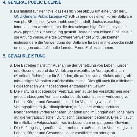
4. GENERAL PUBLIC LICENSE
Du nimmst zur Kenntnis, dass es sich bei phpBB um eine unter der „
GNU General Public License v2
“ (GPL) bereitgestellten Foren-Software
von phpBB Limited (www.phpbb.com) handelt; deutschsprachige
Informationen werden durch die deutschsprachige Community unter
www.phpbb.de zur Verfügung gestellt. Beide haben keinen Einfluss auf
die Art und Weise, wie die Software verwendet wird. Sie können
insbesondere die Verwendung der Software für bestimmte Zwecke nicht
untersagen oder auf Inhalte fremder Foren Einfluss nehmen.
5. GEWÄHRLEISTUNG
Der Betreiber haftet mit Ausnahme der Verletzung von Leben, Körper
und Gesundheit und der Verletzung wesentlicher Vertragspflichten
(Kardinalpflichten) nur für Schäden, die auf ein vorsätzliches oder grob
fahrlässiges Verhalten zurückzuführen sind. Dies gilt auch für mittelbare
Folgeschäden wie insbesondere entgangenen Gewinn.
Die Haftung ist gegenüber Verbrauchern außer bei vorsätzlichem oder
grob fahrlässigem Verhalten oder bei Schäden aus der Verletzung von
Leben, Körper und Gesundheit und der Verletzung wesentlicher
Vertragspflichten (Kardinalpflichten) auf die bei Vertragsschluss
typischerweise vorhersehbaren Schäden und im übrigen der Höhe nach
auf die vertragstypischen Durchschnittsschäden begrenzt. Dies gilt auch
für mittelbare Folgeschäden wie insbesondere entgangenen Gewinn.
Die Haftung ist gegenüber Unternehmern außer bei der Verletzung von
Leben, Körper und Gesundheit oder vorsätzlichem oder grob