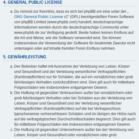
4. GENERAL PUBLIC LICENSE
Du nimmst zur Kenntnis, dass es sich bei phpBB um eine unter der „
GNU General Public License v2
“ (GPL) bereitgestellten Foren-Software
von phpBB Limited (www.phpbb.com) handelt; deutschsprachige
Informationen werden durch die deutschsprachige Community unter
www.phpbb.de zur Verfügung gestellt. Beide haben keinen Einfluss auf
die Art und Weise, wie die Software verwendet wird. Sie können
insbesondere die Verwendung der Software für bestimmte Zwecke nicht
untersagen oder auf Inhalte fremder Foren Einfluss nehmen.
5. GEWÄHRLEISTUNG
Der Betreiber haftet mit Ausnahme der Verletzung von Leben, Körper
und Gesundheit und der Verletzung wesentlicher Vertragspflichten
(Kardinalpflichten) nur für Schäden, die auf ein vorsätzliches oder grob
fahrlässiges Verhalten zurückzuführen sind. Dies gilt auch für mittelbare
Folgeschäden wie insbesondere entgangenen Gewinn.
Die Haftung ist gegenüber Verbrauchern außer bei vorsätzlichem oder
grob fahrlässigem Verhalten oder bei Schäden aus der Verletzung von
Leben, Körper und Gesundheit und der Verletzung wesentlicher
Vertragspflichten (Kardinalpflichten) auf die bei Vertragsschluss
typischerweise vorhersehbaren Schäden und im übrigen der Höhe nach
auf die vertragstypischen Durchschnittsschäden begrenzt. Dies gilt auch
für mittelbare Folgeschäden wie insbesondere entgangenen Gewinn.
Die Haftung ist gegenüber Unternehmern außer bei der Verletzung von
Leben, Körper und Gesundheit oder vorsätzlichem oder grob