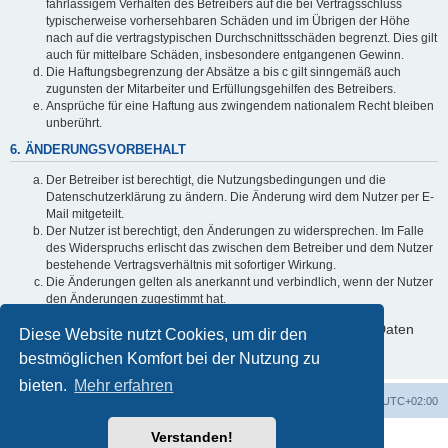
fahrlässigem Verhalten des Betreibers auf die bei Vertragsschluss
typischerweise vorhersehbaren Schäden und im Übrigen der Höhe
nach auf die vertragstypischen Durchschnittsschäden begrenzt. Dies gilt
auch für mittelbare Schäden, insbesondere entgangenen Gewinn.
Die Haftungsbegrenzung der Absätze a bis c gilt sinngemäß auch
zugunsten der Mitarbeiter und Erfüllungsgehilfen des Betreibers.
Ansprüche für eine Haftung aus zwingendem nationalem Recht bleiben
unberührt.
6. ÄNDERUNGSVORBEHALT
Der Betreiber ist berechtigt, die Nutzungsbedingungen und die
Datenschutzerklärung zu ändern. Die Änderung wird dem Nutzer per E-
Mail mitgeteilt.
Der Nutzer ist berechtigt, den Änderungen zu widersprechen. Im Falle
des Widerspruchs erlischt das zwischen dem Betreiber und dem Nutzer
bestehende Vertragsverhältnis mit sofortiger Wirkung.
Die Änderungen gelten als anerkannt und verbindlich, wenn der Nutzer
den Änderungen zugestimmt hat.
Informationen über den Umgang mit deinen persönlichen Daten
Diese Website nutzt Cookies, um dir den
sind in der Datenschutzerklärung enthalten.
bestmöglichen Komfort bei der Nutzung zu
bieten.
Mehr erfahren
Foren-Übersicht
Alle Zeiten sind
UTC+02:00
Verstanden!
Powered by
phpBB
® Forum Software © phpBB Limited