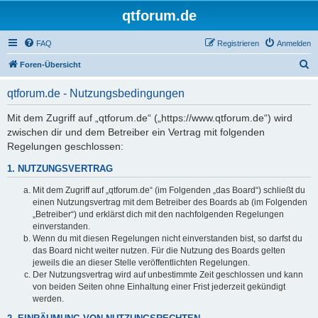
qtforum.de
FAQ
Registrieren
Anmelden
S
Foren-Übersicht
u
qtforum.de - Nutzungsbedingungen
c
h
Mit dem Zugriff auf „qtforum.de“ („https://www.qtforum.de“) wird
zwischen dir und dem Betreiber ein Vertrag mit folgenden
e
Regelungen geschlossen:
1. NUTZUNGSVERTRAG
Mit dem Zugriff auf „qtforum.de“ (im Folgenden „das Board“) schließt du
einen Nutzungsvertrag mit dem Betreiber des Boards ab (im Folgenden
„Betreiber“) und erklärst dich mit den nachfolgenden Regelungen
einverstanden.
Wenn du mit diesen Regelungen nicht einverstanden bist, so darfst du
das Board nicht weiter nutzen. Für die Nutzung des Boards gelten
jeweils die an dieser Stelle veröffentlichten Regelungen.
Der Nutzungsvertrag wird auf unbestimmte Zeit geschlossen und kann
von beiden Seiten ohne Einhaltung einer Frist jederzeit gekündigt
werden.