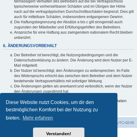
fahrlässigem Verhalten des Betreibers auf die bei Vertragsschluss
typischerweise vorhersehbaren Schäden und im Übrigen der Höhe
nach auf die vertragstypischen Durchschnittsschäden begrenzt. Dies gilt
auch für mittelbare Schäden, insbesondere entgangenen Gewinn.
Die Haftungsbegrenzung der Absätze a bis c gilt sinngemäß auch
zugunsten der Mitarbeiter und Erfüllungsgehilfen des Betreibers.
Ansprüche für eine Haftung aus zwingendem nationalem Recht bleiben
unberührt.
6. ÄNDERUNGSVORBEHALT
Der Betreiber ist berechtigt, die Nutzungsbedingungen und die
Datenschutzerklärung zu ändern. Die Änderung wird dem Nutzer per E-
Mail mitgeteilt.
Der Nutzer ist berechtigt, den Änderungen zu widersprechen. Im Falle
des Widerspruchs erlischt das zwischen dem Betreiber und dem Nutzer
bestehende Vertragsverhältnis mit sofortiger Wirkung.
Die Änderungen gelten als anerkannt und verbindlich, wenn der Nutzer
den Änderungen zugestimmt hat.
Informationen über den Umgang mit deinen persönlichen Daten
Diese Website nutzt Cookies, um dir den
sind in der Datenschutzerklärung enthalten.
bestmöglichen Komfort bei der Nutzung zu
bieten.
Mehr erfahren
Foren-Übersicht
Alle Zeiten sind
UTC+02:00
Verstanden!
Powered by
phpBB
® Forum Software © phpBB Limited