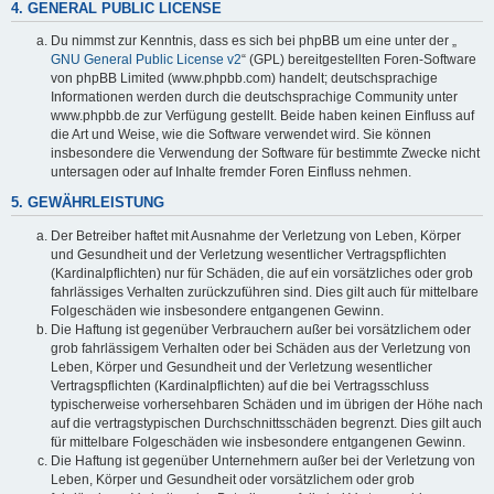
4. GENERAL PUBLIC LICENSE
Du nimmst zur Kenntnis, dass es sich bei phpBB um eine unter der „
GNU General Public License v2
“ (GPL) bereitgestellten Foren-Software
von phpBB Limited (www.phpbb.com) handelt; deutschsprachige
Informationen werden durch die deutschsprachige Community unter
www.phpbb.de zur Verfügung gestellt. Beide haben keinen Einfluss auf
die Art und Weise, wie die Software verwendet wird. Sie können
insbesondere die Verwendung der Software für bestimmte Zwecke nicht
untersagen oder auf Inhalte fremder Foren Einfluss nehmen.
5. GEWÄHRLEISTUNG
Der Betreiber haftet mit Ausnahme der Verletzung von Leben, Körper
und Gesundheit und der Verletzung wesentlicher Vertragspflichten
(Kardinalpflichten) nur für Schäden, die auf ein vorsätzliches oder grob
fahrlässiges Verhalten zurückzuführen sind. Dies gilt auch für mittelbare
Folgeschäden wie insbesondere entgangenen Gewinn.
Die Haftung ist gegenüber Verbrauchern außer bei vorsätzlichem oder
grob fahrlässigem Verhalten oder bei Schäden aus der Verletzung von
Leben, Körper und Gesundheit und der Verletzung wesentlicher
Vertragspflichten (Kardinalpflichten) auf die bei Vertragsschluss
typischerweise vorhersehbaren Schäden und im übrigen der Höhe nach
auf die vertragstypischen Durchschnittsschäden begrenzt. Dies gilt auch
für mittelbare Folgeschäden wie insbesondere entgangenen Gewinn.
Die Haftung ist gegenüber Unternehmern außer bei der Verletzung von
Leben, Körper und Gesundheit oder vorsätzlichem oder grob