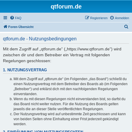
qtforum.de
FAQ
Registrieren
Anmelden
S
Foren-Übersicht
u
qtforum.de - Nutzungsbedingungen
c
h
Mit dem Zugriff auf „qtforum.de“ („https://www.qtforum.de“) wird
zwischen dir und dem Betreiber ein Vertrag mit folgenden
e
Regelungen geschlossen:
1. NUTZUNGSVERTRAG
Mit dem Zugriff auf „qtforum.de“ (im Folgenden „das Board“) schließt du
einen Nutzungsvertrag mit dem Betreiber des Boards ab (im Folgenden
„Betreiber“) und erklärst dich mit den nachfolgenden Regelungen
einverstanden.
Wenn du mit diesen Regelungen nicht einverstanden bist, so darfst du
das Board nicht weiter nutzen. Für die Nutzung des Boards gelten
jeweils die an dieser Stelle veröffentlichten Regelungen.
Der Nutzungsvertrag wird auf unbestimmte Zeit geschlossen und kann
von beiden Seiten ohne Einhaltung einer Frist jederzeit gekündigt
werden.