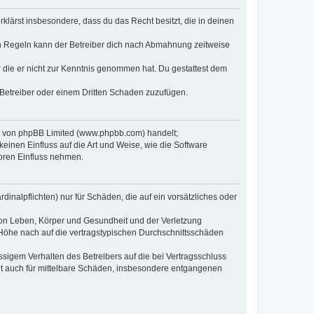
erklärst insbesondere, dass du das Recht besitzt, die in deinen
n Regeln kann der Betreiber dich nach Abmahnung zeitweise
er die er nicht zur Kenntnis genommen hat. Du gestattest dem
 Betreiber oder einem Dritten Schaden zuzufügen.
re von phpBB Limited (www.phpbb.com) handelt;
inen Einfluss auf die Art und Weise, wie die Software
oren Einfluss nehmen.
inalpflichten) nur für Schäden, die auf ein vorsätzliches oder
von Leben, Körper und Gesundheit und der Verletzung
r Höhe nach auf die vertragstypischen Durchschnittsschäden
sigem Verhalten des Betreibers auf die bei Vertragsschluss
lt auch für mittelbare Schäden, insbesondere entgangenen