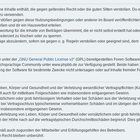
ine Inhalte enthält, die gegen geltendes Recht oder die guten Sitten verstoßen. Du 
 zu verwenden.
erstößen gegen diese Nutzungsbedingungen oder anderer im Board veröffentlichte
ßen und dir ein Hausverbot erteilen.
ortung für die Inhalte von Beiträgen übernimmt, die er nicht selbst erstellt hat od
jederzeit zu löschen oder zu sperren.
räge abzuändern, sofern sie gegen o. g. Regeln verstoßen oder geeignet sind, dem
 unter der „
GNU General Public License v2
“ (GPL) bereitgestellten Foren-Softwa
chsprachige Community unter www.phpbb.de zur Verfügung gestellt. Beide haben ke
g der Software für bestimmte Zwecke nicht untersagen oder auf Inhalte fremder F
ben, Körper und Gesundheit und der Verletzung wesentlicher Vertragspflichten (Kard
gilt auch für mittelbare Folgeschäden wie insbesondere entgangenen Gewinn.
ätzlichem oder grob fahrlässigem Verhalten oder bei Schäden aus der Verletzung 
 die bei Vertragsschluss typischerweise vorhersehbaren Schäden und im übrigen de
wie insbesondere entgangenen Gewinn.
erletzung von Leben, Körper und Gesundheit oder vorsätzlichem oder grob fahrläs
der Höhe nach auf die vertragstypischen Durchschnittsschäden begrenzt. Dies gi
mäß auch zugunsten der Mitarbeiter und Erfüllungsgehilfen des Betreibers.
 Recht bleiben unberührt.