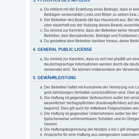
3. PFLICHTEN DES NUTZERS
Du erklärst mit der Erstellung eines Beitrags, dass er ke
Beiträgen verwendeten Links und Bilder zu setzen bzw.
Der Betreiber des Boards übt das Hausrecht aus. Bei V
oder dauerhaft von der Nutzung dieses Boards ausschlie
Du nimmst zur Kenntnis, dass der Betreiber keine Verantw
Betreiber, dein Benutzerkonto, Beiträge und Funktionen 
Du gestattest dem Betreiber darüber hinaus, deine Beit
4. GENERAL PUBLIC LICENSE
Du nimmst zur Kenntnis, dass es sich bei phpBB um eine
deutschsprachige Informationen werden durch die deuts
verwendet wird. Sie können insbesondere die Verwendun
5. GEWÄHRLEISTUNG
Der Betreiber haftet mit Ausnahme der Verletzung von Le
grob fahrlässiges Verhalten zurückzuführen sind. Dies 
Die Haftung ist gegenüber Verbrauchern außer bei vors
wesentlicher Vertragspflichten (Kardinalpflichten) auf
begrenzt. Dies gilt auch für mittelbare Folgeschäden 
Die Haftung ist gegenüber Unternehmern außer bei der V
typischerweise vorhersehbaren Schäden und im Übrigen 
Gewinn.
Die Haftungsbegrenzung der Absätze a bis c gilt sinnge
Ansprüche für eine Haftung aus zwingendem nationalem