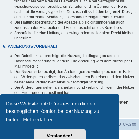
fahrlässigem Verhalten des Betreibers auf die bei Vertragsschluss
typischerweise vorhersehbaren Schäden und im Übrigen der Höhe
nach auf die vertragstypischen Durchschnittsschäden begrenzt. Dies gilt
auch für mittelbare Schäden, insbesondere entgangenen Gewinn.
Die Haftungsbegrenzung der Absätze a bis c gilt sinngemäß auch
zugunsten der Mitarbeiter und Erfüllungsgehilfen des Betreibers.
Ansprüche für eine Haftung aus zwingendem nationalem Recht bleiben
unberührt.
6. ÄNDERUNGSVORBEHALT
Der Betreiber ist berechtigt, die Nutzungsbedingungen und die
Datenschutzerklärung zu ändern. Die Änderung wird dem Nutzer per E-
Mail mitgeteilt.
Der Nutzer ist berechtigt, den Änderungen zu widersprechen. Im Falle
des Widerspruchs erlischt das zwischen dem Betreiber und dem Nutzer
bestehende Vertragsverhältnis mit sofortiger Wirkung.
Die Änderungen gelten als anerkannt und verbindlich, wenn der Nutzer
den Änderungen zugestimmt hat.
Informationen über den Umgang mit deinen persönlichen Daten
Diese Website nutzt Cookies, um dir den
sind in der Datenschutzerklärung enthalten.
bestmöglichen Komfort bei der Nutzung zu
bieten.
Mehr erfahren
Foren-Übersicht
Alle Zeiten sind
UTC+02:00
Verstanden!
Powered by
phpBB
® Forum Software © phpBB Limited