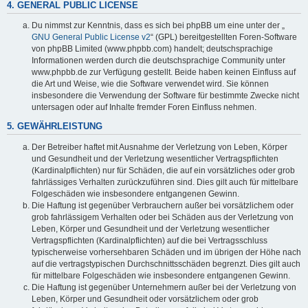
4. GENERAL PUBLIC LICENSE
Du nimmst zur Kenntnis, dass es sich bei phpBB um eine unter der „
GNU General Public License v2
“ (GPL) bereitgestellten Foren-Software
von phpBB Limited (www.phpbb.com) handelt; deutschsprachige
Informationen werden durch die deutschsprachige Community unter
www.phpbb.de zur Verfügung gestellt. Beide haben keinen Einfluss auf
die Art und Weise, wie die Software verwendet wird. Sie können
insbesondere die Verwendung der Software für bestimmte Zwecke nicht
untersagen oder auf Inhalte fremder Foren Einfluss nehmen.
5. GEWÄHRLEISTUNG
Der Betreiber haftet mit Ausnahme der Verletzung von Leben, Körper
und Gesundheit und der Verletzung wesentlicher Vertragspflichten
(Kardinalpflichten) nur für Schäden, die auf ein vorsätzliches oder grob
fahrlässiges Verhalten zurückzuführen sind. Dies gilt auch für mittelbare
Folgeschäden wie insbesondere entgangenen Gewinn.
Die Haftung ist gegenüber Verbrauchern außer bei vorsätzlichem oder
grob fahrlässigem Verhalten oder bei Schäden aus der Verletzung von
Leben, Körper und Gesundheit und der Verletzung wesentlicher
Vertragspflichten (Kardinalpflichten) auf die bei Vertragsschluss
typischerweise vorhersehbaren Schäden und im übrigen der Höhe nach
auf die vertragstypischen Durchschnittsschäden begrenzt. Dies gilt auch
für mittelbare Folgeschäden wie insbesondere entgangenen Gewinn.
Die Haftung ist gegenüber Unternehmern außer bei der Verletzung von
Leben, Körper und Gesundheit oder vorsätzlichem oder grob