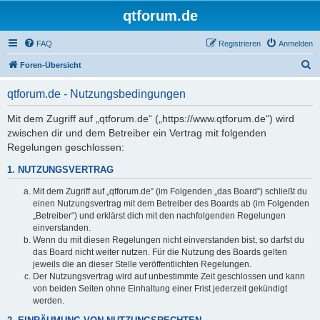
qtforum.de
FAQ
Registrieren
Anmelden
S
Foren-Übersicht
u
qtforum.de - Nutzungsbedingungen
c
h
Mit dem Zugriff auf „qtforum.de“ („https://www.qtforum.de“) wird
zwischen dir und dem Betreiber ein Vertrag mit folgenden
e
Regelungen geschlossen:
1. NUTZUNGSVERTRAG
Mit dem Zugriff auf „qtforum.de“ (im Folgenden „das Board“) schließt du
einen Nutzungsvertrag mit dem Betreiber des Boards ab (im Folgenden
„Betreiber“) und erklärst dich mit den nachfolgenden Regelungen
einverstanden.
Wenn du mit diesen Regelungen nicht einverstanden bist, so darfst du
das Board nicht weiter nutzen. Für die Nutzung des Boards gelten
jeweils die an dieser Stelle veröffentlichten Regelungen.
Der Nutzungsvertrag wird auf unbestimmte Zeit geschlossen und kann
von beiden Seiten ohne Einhaltung einer Frist jederzeit gekündigt
werden.