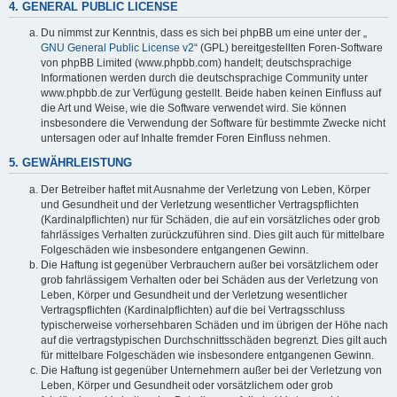
4. GENERAL PUBLIC LICENSE
Du nimmst zur Kenntnis, dass es sich bei phpBB um eine unter der „
GNU General Public License v2
“ (GPL) bereitgestellten Foren-Software
von phpBB Limited (www.phpbb.com) handelt; deutschsprachige
Informationen werden durch die deutschsprachige Community unter
www.phpbb.de zur Verfügung gestellt. Beide haben keinen Einfluss auf
die Art und Weise, wie die Software verwendet wird. Sie können
insbesondere die Verwendung der Software für bestimmte Zwecke nicht
untersagen oder auf Inhalte fremder Foren Einfluss nehmen.
5. GEWÄHRLEISTUNG
Der Betreiber haftet mit Ausnahme der Verletzung von Leben, Körper
und Gesundheit und der Verletzung wesentlicher Vertragspflichten
(Kardinalpflichten) nur für Schäden, die auf ein vorsätzliches oder grob
fahrlässiges Verhalten zurückzuführen sind. Dies gilt auch für mittelbare
Folgeschäden wie insbesondere entgangenen Gewinn.
Die Haftung ist gegenüber Verbrauchern außer bei vorsätzlichem oder
grob fahrlässigem Verhalten oder bei Schäden aus der Verletzung von
Leben, Körper und Gesundheit und der Verletzung wesentlicher
Vertragspflichten (Kardinalpflichten) auf die bei Vertragsschluss
typischerweise vorhersehbaren Schäden und im übrigen der Höhe nach
auf die vertragstypischen Durchschnittsschäden begrenzt. Dies gilt auch
für mittelbare Folgeschäden wie insbesondere entgangenen Gewinn.
Die Haftung ist gegenüber Unternehmern außer bei der Verletzung von
Leben, Körper und Gesundheit oder vorsätzlichem oder grob