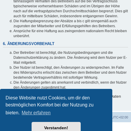
fahrlässigem Verhalten des Betreibers auf die bei Vertragsschluss
typischerweise vorhersehbaren Schäden und im Übrigen der Höhe
nach auf die vertragstypischen Durchschnittsschäden begrenzt. Dies gilt
auch für mittelbare Schäden, insbesondere entgangenen Gewinn.
Die Haftungsbegrenzung der Absätze a bis c gilt sinngemäß auch
zugunsten der Mitarbeiter und Erfüllungsgehilfen des Betreibers.
Ansprüche für eine Haftung aus zwingendem nationalem Recht bleiben
unberührt.
6. ÄNDERUNGSVORBEHALT
Der Betreiber ist berechtigt, die Nutzungsbedingungen und die
Datenschutzerklärung zu ändern. Die Änderung wird dem Nutzer per E-
Mail mitgeteilt.
Der Nutzer ist berechtigt, den Änderungen zu widersprechen. Im Falle
des Widerspruchs erlischt das zwischen dem Betreiber und dem Nutzer
bestehende Vertragsverhältnis mit sofortiger Wirkung.
Die Änderungen gelten als anerkannt und verbindlich, wenn der Nutzer
den Änderungen zugestimmt hat.
Informationen über den Umgang mit deinen persönlichen Daten
Diese Website nutzt Cookies, um dir den
sind in der Datenschutzerklärung enthalten.
bestmöglichen Komfort bei der Nutzung zu
bieten.
Mehr erfahren
Foren-Übersicht
Alle Zeiten sind
UTC+02:00
Verstanden!
Powered by
phpBB
® Forum Software © phpBB Limited