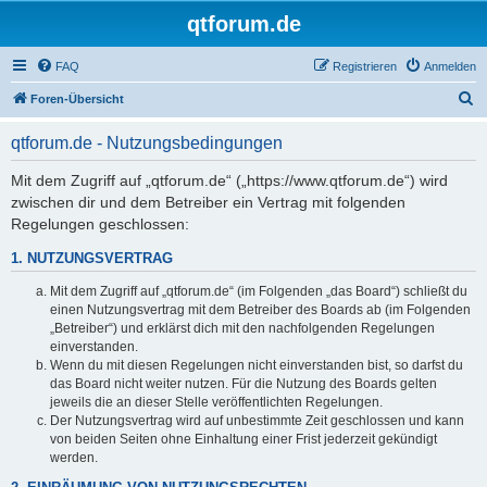
qtforum.de
FAQ
Registrieren
Anmelden
S
Foren-Übersicht
u
qtforum.de - Nutzungsbedingungen
c
h
Mit dem Zugriff auf „qtforum.de“ („https://www.qtforum.de“) wird
zwischen dir und dem Betreiber ein Vertrag mit folgenden
e
Regelungen geschlossen:
1. NUTZUNGSVERTRAG
Mit dem Zugriff auf „qtforum.de“ (im Folgenden „das Board“) schließt du
einen Nutzungsvertrag mit dem Betreiber des Boards ab (im Folgenden
„Betreiber“) und erklärst dich mit den nachfolgenden Regelungen
einverstanden.
Wenn du mit diesen Regelungen nicht einverstanden bist, so darfst du
das Board nicht weiter nutzen. Für die Nutzung des Boards gelten
jeweils die an dieser Stelle veröffentlichten Regelungen.
Der Nutzungsvertrag wird auf unbestimmte Zeit geschlossen und kann
von beiden Seiten ohne Einhaltung einer Frist jederzeit gekündigt
werden.