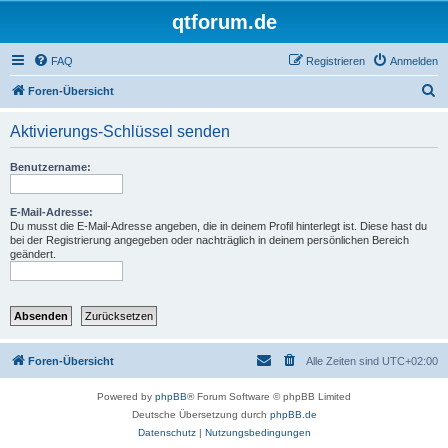
qtforum.de
FAQ
Registrieren
Anmelden
S
Foren-Übersicht
u
Aktivierungs-Schlüssel senden
c
h
Benutzername:
e
E-Mail-Adresse:
Du musst die E-Mail-Adresse angeben, die in deinem Profil hinterlegt ist. Diese hast du
bei der Registrierung angegeben oder nachträglich in deinem persönlichen Bereich
geändert.
Foren-Übersicht
Alle Zeiten sind
UTC+02:00
Powered by
phpBB
® Forum Software © phpBB Limited
Deutsche Übersetzung durch
phpBB.de
Datenschutz
|
Nutzungsbedingungen