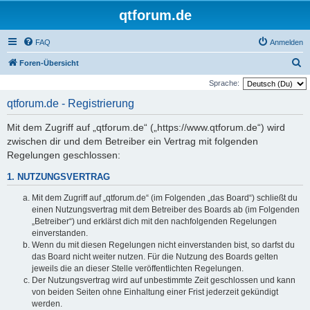
qtforum.de
FAQ
Anmelden
S
Foren-Übersicht
u
Sprache:
c
qtforum.de - Registrierung
h
Mit dem Zugriff auf „qtforum.de“ („https://www.qtforum.de“) wird
e
zwischen dir und dem Betreiber ein Vertrag mit folgenden
Regelungen geschlossen:
1. NUTZUNGSVERTRAG
Mit dem Zugriff auf „qtforum.de“ (im Folgenden „das Board“) schließt du
einen Nutzungsvertrag mit dem Betreiber des Boards ab (im Folgenden
„Betreiber“) und erklärst dich mit den nachfolgenden Regelungen
einverstanden.
Wenn du mit diesen Regelungen nicht einverstanden bist, so darfst du
das Board nicht weiter nutzen. Für die Nutzung des Boards gelten
jeweils die an dieser Stelle veröffentlichten Regelungen.
Der Nutzungsvertrag wird auf unbestimmte Zeit geschlossen und kann
von beiden Seiten ohne Einhaltung einer Frist jederzeit gekündigt
werden.