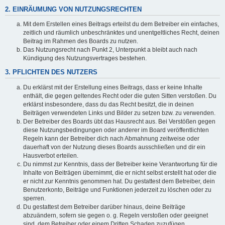
2. EINRÄUMUNG VON NUTZUNGSRECHTEN
Mit dem Erstellen eines Beitrags erteilst du dem Betreiber ein einfaches,
zeitlich und räumlich unbeschränktes und unentgeltliches Recht, deinen
Beitrag im Rahmen des Boards zu nutzen.
Das Nutzungsrecht nach Punkt 2, Unterpunkt a bleibt auch nach
Kündigung des Nutzungsvertrages bestehen.
3. PFLICHTEN DES NUTZERS
Du erklärst mit der Erstellung eines Beitrags, dass er keine Inhalte
enthält, die gegen geltendes Recht oder die guten Sitten verstoßen. Du
erklärst insbesondere, dass du das Recht besitzt, die in deinen
Beiträgen verwendeten Links und Bilder zu setzen bzw. zu verwenden.
Der Betreiber des Boards übt das Hausrecht aus. Bei Verstößen gegen
diese Nutzungsbedingungen oder anderer im Board veröffentlichten
Regeln kann der Betreiber dich nach Abmahnung zeitweise oder
dauerhaft von der Nutzung dieses Boards ausschließen und dir ein
Hausverbot erteilen.
Du nimmst zur Kenntnis, dass der Betreiber keine Verantwortung für die
Inhalte von Beiträgen übernimmt, die er nicht selbst erstellt hat oder die
er nicht zur Kenntnis genommen hat. Du gestattest dem Betreiber, dein
Benutzerkonto, Beiträge und Funktionen jederzeit zu löschen oder zu
sperren.
Du gestattest dem Betreiber darüber hinaus, deine Beiträge
abzuändern, sofern sie gegen o. g. Regeln verstoßen oder geeignet
sind, dem Betreiber oder einem Dritten Schaden zuzufügen.