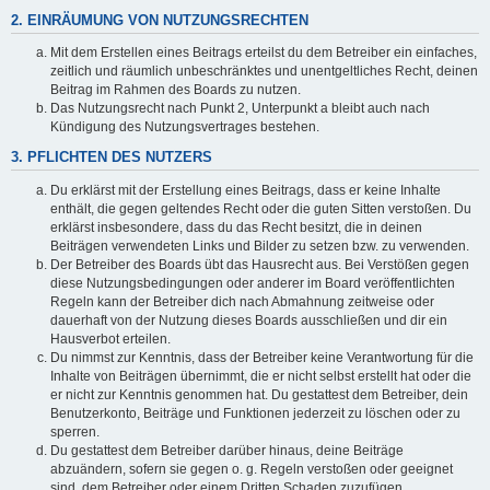
2. EINRÄUMUNG VON NUTZUNGSRECHTEN
Mit dem Erstellen eines Beitrags erteilst du dem Betreiber ein einfaches,
zeitlich und räumlich unbeschränktes und unentgeltliches Recht, deinen
Beitrag im Rahmen des Boards zu nutzen.
Das Nutzungsrecht nach Punkt 2, Unterpunkt a bleibt auch nach
Kündigung des Nutzungsvertrages bestehen.
3. PFLICHTEN DES NUTZERS
Du erklärst mit der Erstellung eines Beitrags, dass er keine Inhalte
enthält, die gegen geltendes Recht oder die guten Sitten verstoßen. Du
erklärst insbesondere, dass du das Recht besitzt, die in deinen
Beiträgen verwendeten Links und Bilder zu setzen bzw. zu verwenden.
Der Betreiber des Boards übt das Hausrecht aus. Bei Verstößen gegen
diese Nutzungsbedingungen oder anderer im Board veröffentlichten
Regeln kann der Betreiber dich nach Abmahnung zeitweise oder
dauerhaft von der Nutzung dieses Boards ausschließen und dir ein
Hausverbot erteilen.
Du nimmst zur Kenntnis, dass der Betreiber keine Verantwortung für die
Inhalte von Beiträgen übernimmt, die er nicht selbst erstellt hat oder die
er nicht zur Kenntnis genommen hat. Du gestattest dem Betreiber, dein
Benutzerkonto, Beiträge und Funktionen jederzeit zu löschen oder zu
sperren.
Du gestattest dem Betreiber darüber hinaus, deine Beiträge
abzuändern, sofern sie gegen o. g. Regeln verstoßen oder geeignet
sind, dem Betreiber oder einem Dritten Schaden zuzufügen.