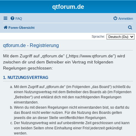
qtforum.de
FAQ
Anmelden
S
Foren-Übersicht
u
Sprache:
c
qtforum.de - Registrierung
h
Mit dem Zugriff auf „qtforum.de“ („https://www.qtforum.de“) wird
e
zwischen dir und dem Betreiber ein Vertrag mit folgenden
Regelungen geschlossen:
1. NUTZUNGSVERTRAG
Mit dem Zugriff auf „qtforum.de“ (im Folgenden „das Board“) schließt du
einen Nutzungsvertrag mit dem Betreiber des Boards ab (im Folgenden
„Betreiber“) und erklärst dich mit den nachfolgenden Regelungen
einverstanden.
Wenn du mit diesen Regelungen nicht einverstanden bist, so darfst du
das Board nicht weiter nutzen. Für die Nutzung des Boards gelten
jeweils die an dieser Stelle veröffentlichten Regelungen.
Der Nutzungsvertrag wird auf unbestimmte Zeit geschlossen und kann
von beiden Seiten ohne Einhaltung einer Frist jederzeit gekündigt
werden.