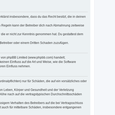
erklärst insbesondere, dass du das Recht besitzt, die in deinen
n Regeln kann der Betreiber dich nach Abmahnung zeitweise
er die er nicht zur Kenntnis genommen hat. Du gestattest dem
 Betreiber oder einem Dritten Schaden zuzufügen.
re von phpBB Limited (www.phpbb.com) handelt;
inen Einfluss auf die Art und Weise, wie die Software
oren Einfluss nehmen.
inalpflichten) nur für Schäden, die auf ein vorsätzliches oder
von Leben, Körper und Gesundheit und der Verletzung
r Höhe nach auf die vertragstypischen Durchschnittsschäden
sigem Verhalten des Betreibers auf die bei Vertragsschluss
lt auch für mittelbare Schäden, insbesondere entgangenen