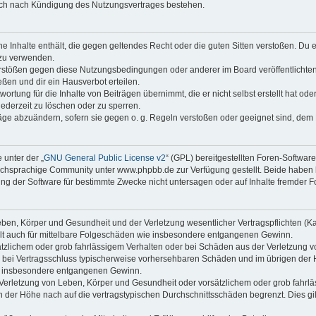
auch nach Kündigung des Nutzungsvertrages bestehen.
ine Inhalte enthält, die gegen geltendes Recht oder die guten Sitten verstoßen. Du 
 zu verwenden.
erstößen gegen diese Nutzungsbedingungen oder anderer im Board veröffentlichte
ßen und dir ein Hausverbot erteilen.
ortung für die Inhalte von Beiträgen übernimmt, die er nicht selbst erstellt hat od
jederzeit zu löschen oder zu sperren.
räge abzuändern, sofern sie gegen o. g. Regeln verstoßen oder geeignet sind, dem
 unter der „
GNU General Public License v2
“ (GPL) bereitgestellten Foren-Softwa
chsprachige Community unter www.phpbb.de zur Verfügung gestellt. Beide haben ke
g der Software für bestimmte Zwecke nicht untersagen oder auf Inhalte fremder F
ben, Körper und Gesundheit und der Verletzung wesentlicher Vertragspflichten (Kard
gilt auch für mittelbare Folgeschäden wie insbesondere entgangenen Gewinn.
ätzlichem oder grob fahrlässigem Verhalten oder bei Schäden aus der Verletzung 
 die bei Vertragsschluss typischerweise vorhersehbaren Schäden und im übrigen de
wie insbesondere entgangenen Gewinn.
erletzung von Leben, Körper und Gesundheit oder vorsätzlichem oder grob fahrläs
der Höhe nach auf die vertragstypischen Durchschnittsschäden begrenzt. Dies gi