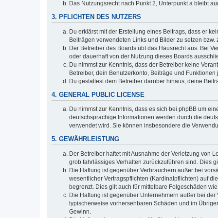
Das Nutzungsrecht nach Punkt 2, Unterpunkt a bleibt 
3. PFLICHTEN DES NUTZERS
Du erklärst mit der Erstellung eines Beitrags, dass er ke
Beiträgen verwendeten Links und Bilder zu setzen bzw.
Der Betreiber des Boards übt das Hausrecht aus. Bei V
oder dauerhaft von der Nutzung dieses Boards ausschlie
Du nimmst zur Kenntnis, dass der Betreiber keine Verantw
Betreiber, dein Benutzerkonto, Beiträge und Funktionen 
Du gestattest dem Betreiber darüber hinaus, deine Beit
4. GENERAL PUBLIC LICENSE
Du nimmst zur Kenntnis, dass es sich bei phpBB um eine
deutschsprachige Informationen werden durch die deuts
verwendet wird. Sie können insbesondere die Verwendun
5. GEWÄHRLEISTUNG
Der Betreiber haftet mit Ausnahme der Verletzung von Le
grob fahrlässiges Verhalten zurückzuführen sind. Dies 
Die Haftung ist gegenüber Verbrauchern außer bei vors
wesentlicher Vertragspflichten (Kardinalpflichten) auf
begrenzt. Dies gilt auch für mittelbare Folgeschäden 
Die Haftung ist gegenüber Unternehmern außer bei der V
typischerweise vorhersehbaren Schäden und im Übrigen 
Gewinn.