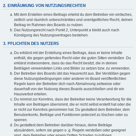
2. EINRÄUMUNG VON NUTZUNGSRECHTEN
Mit dem Erstellen eines Beitrags erteilst du dem Betreiber ein einfaches,
zeitlich und räumlich unbeschränktes und unentgeltliches Recht, deinen
Beitrag im Rahmen des Boards zu nutzen.
Das Nutzungsrecht nach Punkt 2, Unterpunkt a bleibt auch nach
Kündigung des Nutzungsvertrages bestehen.
3. PFLICHTEN DES NUTZERS
Du erklärst mit der Erstellung eines Beitrags, dass er keine Inhalte
enthält, die gegen geltendes Recht oder die guten Sitten verstoßen. Du
erklärst insbesondere, dass du das Recht besitzt, die in deinen
Beiträgen verwendeten Links und Bilder zu setzen bzw. zu verwenden.
Der Betreiber des Boards übt das Hausrecht aus. Bei Verstößen gegen
diese Nutzungsbedingungen oder anderer im Board veröffentlichten
Regeln kann der Betreiber dich nach Abmahnung zeitweise oder
dauerhaft von der Nutzung dieses Boards ausschließen und dir ein
Hausverbot erteilen.
Du nimmst zur Kenntnis, dass der Betreiber keine Verantwortung für die
Inhalte von Beiträgen übernimmt, die er nicht selbst erstellt hat oder die
er nicht zur Kenntnis genommen hat. Du gestattest dem Betreiber, dein
Benutzerkonto, Beiträge und Funktionen jederzeit zu löschen oder zu
sperren.
Du gestattest dem Betreiber darüber hinaus, deine Beiträge
abzuändern, sofern sie gegen o. g. Regeln verstoßen oder geeignet
sind, dem Betreiber oder einem Dritten Schaden zuzufügen.