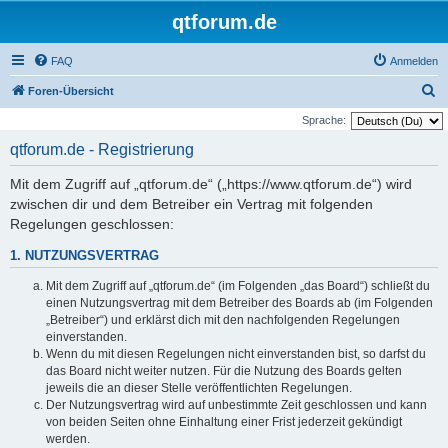
qtforum.de
FAQ
Anmelden
S
Foren-Übersicht
u
Sprache:
c
qtforum.de - Registrierung
h
Mit dem Zugriff auf „qtforum.de“ („https://www.qtforum.de“) wird
e
zwischen dir und dem Betreiber ein Vertrag mit folgenden
Regelungen geschlossen:
1. NUTZUNGSVERTRAG
Mit dem Zugriff auf „qtforum.de“ (im Folgenden „das Board“) schließt du
einen Nutzungsvertrag mit dem Betreiber des Boards ab (im Folgenden
„Betreiber“) und erklärst dich mit den nachfolgenden Regelungen
einverstanden.
Wenn du mit diesen Regelungen nicht einverstanden bist, so darfst du
das Board nicht weiter nutzen. Für die Nutzung des Boards gelten
jeweils die an dieser Stelle veröffentlichten Regelungen.
Der Nutzungsvertrag wird auf unbestimmte Zeit geschlossen und kann
von beiden Seiten ohne Einhaltung einer Frist jederzeit gekündigt
werden.