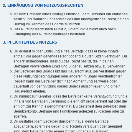
2. EINRÄUMUNG VON NUTZUNGSRECHTEN
Mit dem Erstellen eines Beitrags erteilst du dem Betreiber ein einfaches,
zeitlich und räumlich unbeschränktes und unentgeltliches Recht, deinen
Beitrag im Rahmen des Boards zu nutzen.
Das Nutzungsrecht nach Punkt 2, Unterpunkt a bleibt auch nach
Kündigung des Nutzungsvertrages bestehen.
3. PFLICHTEN DES NUTZERS
Du erklärst mit der Erstellung eines Beitrags, dass er keine Inhalte
enthält, die gegen geltendes Recht oder die guten Sitten verstoßen. Du
erklärst insbesondere, dass du das Recht besitzt, die in deinen
Beiträgen verwendeten Links und Bilder zu setzen bzw. zu verwenden.
Der Betreiber des Boards übt das Hausrecht aus. Bei Verstößen gegen
diese Nutzungsbedingungen oder anderer im Board veröffentlichten
Regeln kann der Betreiber dich nach Abmahnung zeitweise oder
dauerhaft von der Nutzung dieses Boards ausschließen und dir ein
Hausverbot erteilen.
Du nimmst zur Kenntnis, dass der Betreiber keine Verantwortung für die
Inhalte von Beiträgen übernimmt, die er nicht selbst erstellt hat oder die
er nicht zur Kenntnis genommen hat. Du gestattest dem Betreiber, dein
Benutzerkonto, Beiträge und Funktionen jederzeit zu löschen oder zu
sperren.
Du gestattest dem Betreiber darüber hinaus, deine Beiträge
abzuändern, sofern sie gegen o. g. Regeln verstoßen oder geeignet
sind, dem Betreiber oder einem Dritten Schaden zuzufügen.