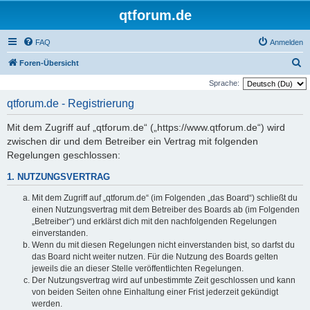
qtforum.de
FAQ
Anmelden
S
Foren-Übersicht
u
Sprache:
c
qtforum.de - Registrierung
h
Mit dem Zugriff auf „qtforum.de“ („https://www.qtforum.de“) wird
e
zwischen dir und dem Betreiber ein Vertrag mit folgenden
Regelungen geschlossen:
1. NUTZUNGSVERTRAG
Mit dem Zugriff auf „qtforum.de“ (im Folgenden „das Board“) schließt du
einen Nutzungsvertrag mit dem Betreiber des Boards ab (im Folgenden
„Betreiber“) und erklärst dich mit den nachfolgenden Regelungen
einverstanden.
Wenn du mit diesen Regelungen nicht einverstanden bist, so darfst du
das Board nicht weiter nutzen. Für die Nutzung des Boards gelten
jeweils die an dieser Stelle veröffentlichten Regelungen.
Der Nutzungsvertrag wird auf unbestimmte Zeit geschlossen und kann
von beiden Seiten ohne Einhaltung einer Frist jederzeit gekündigt
werden.