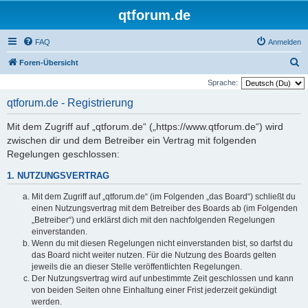
qtforum.de
FAQ
Anmelden
S
Foren-Übersicht
u
Sprache:
c
qtforum.de - Registrierung
h
Mit dem Zugriff auf „qtforum.de“ („https://www.qtforum.de“) wird
e
zwischen dir und dem Betreiber ein Vertrag mit folgenden
Regelungen geschlossen:
1. NUTZUNGSVERTRAG
Mit dem Zugriff auf „qtforum.de“ (im Folgenden „das Board“) schließt du
einen Nutzungsvertrag mit dem Betreiber des Boards ab (im Folgenden
„Betreiber“) und erklärst dich mit den nachfolgenden Regelungen
einverstanden.
Wenn du mit diesen Regelungen nicht einverstanden bist, so darfst du
das Board nicht weiter nutzen. Für die Nutzung des Boards gelten
jeweils die an dieser Stelle veröffentlichten Regelungen.
Der Nutzungsvertrag wird auf unbestimmte Zeit geschlossen und kann
von beiden Seiten ohne Einhaltung einer Frist jederzeit gekündigt
werden.