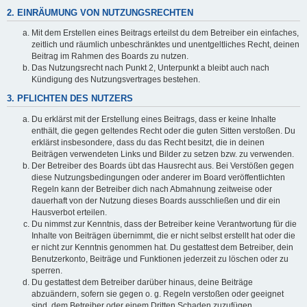
2. EINRÄUMUNG VON NUTZUNGSRECHTEN
Mit dem Erstellen eines Beitrags erteilst du dem Betreiber ein einfaches,
zeitlich und räumlich unbeschränktes und unentgeltliches Recht, deinen
Beitrag im Rahmen des Boards zu nutzen.
Das Nutzungsrecht nach Punkt 2, Unterpunkt a bleibt auch nach
Kündigung des Nutzungsvertrages bestehen.
3. PFLICHTEN DES NUTZERS
Du erklärst mit der Erstellung eines Beitrags, dass er keine Inhalte
enthält, die gegen geltendes Recht oder die guten Sitten verstoßen. Du
erklärst insbesondere, dass du das Recht besitzt, die in deinen
Beiträgen verwendeten Links und Bilder zu setzen bzw. zu verwenden.
Der Betreiber des Boards übt das Hausrecht aus. Bei Verstößen gegen
diese Nutzungsbedingungen oder anderer im Board veröffentlichten
Regeln kann der Betreiber dich nach Abmahnung zeitweise oder
dauerhaft von der Nutzung dieses Boards ausschließen und dir ein
Hausverbot erteilen.
Du nimmst zur Kenntnis, dass der Betreiber keine Verantwortung für die
Inhalte von Beiträgen übernimmt, die er nicht selbst erstellt hat oder die
er nicht zur Kenntnis genommen hat. Du gestattest dem Betreiber, dein
Benutzerkonto, Beiträge und Funktionen jederzeit zu löschen oder zu
sperren.
Du gestattest dem Betreiber darüber hinaus, deine Beiträge
abzuändern, sofern sie gegen o. g. Regeln verstoßen oder geeignet
sind, dem Betreiber oder einem Dritten Schaden zuzufügen.